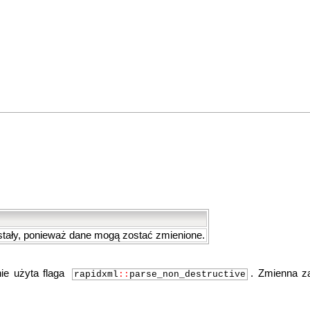
stały, ponieważ dane mogą zostać zmienione.
ie użyta flaga
. Zmienna z
rapidxml
::
parse_non_destructive