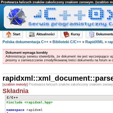
Przetwarza łańcuch znaków zakończony znakiem zerowym. (szablon m
Start
Aktualności
Kursy
Dokumenta
Polska dokumentacja C++
»
Biblioteki C/C++
»
RapidXML
»
ra
Dokument wymaga korekty
Administracja serwisu stwierdziła, że dokument nie jest wyczerpująco o
prosimy o zamieszczenie zmodyfikowanej treści dokumentu na forum w 
rapidxml::xml_document::pars
[szablon metody]
Przetwarza łańcuch znaków zakończony znakiem zerow
Składnia
C/C++
#include <rapidxml.hpp>
namespace
rapidxml