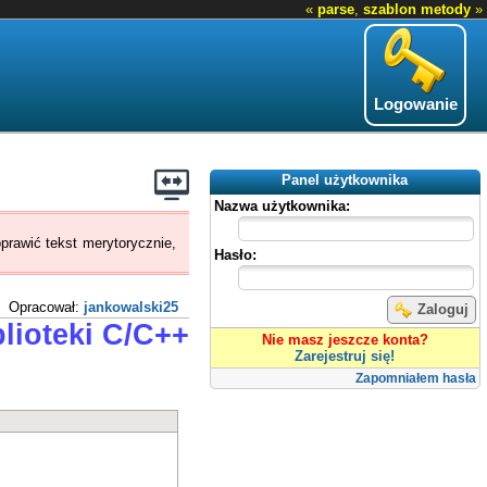
«
parse
,
szablon metody
»
Logowanie
Panel użytkownika
Nazwa użytkownika:
prawić tekst merytorycznie,
Hasło:
Opracował:
jankowalski25
Zaloguj
blioteki C/C++
Nie masz jeszcze konta?
Zarejestruj się!
Zapomniałem hasła