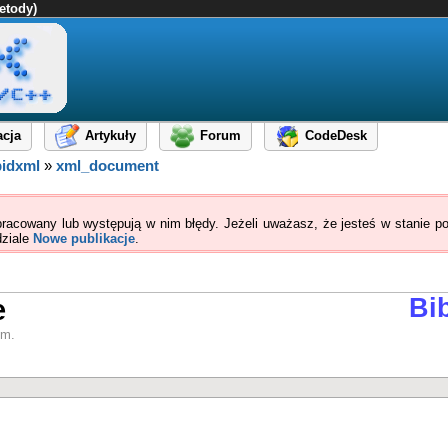
etody)
cja
Artykuły
Forum
CodeDesk
pidxml
»
xml_document
pracowany lub występują w nim błędy. Jeżeli uważasz, że jesteś w stanie po
dziale
Nowe publikacje
.
e
Bi
ym.