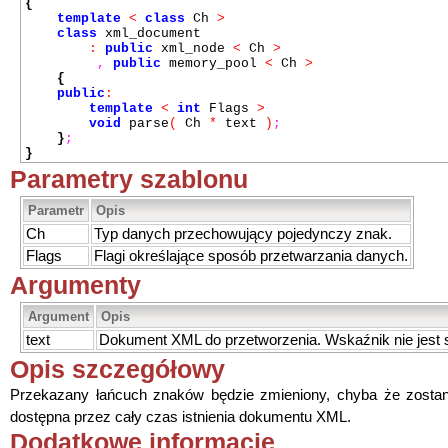
{
template
<
class
Ch
>
class
xml_document
:
public
xml_node
<
Ch
>
,
public
memory_pool
<
Ch
>
{
public
:
template
<
int
Flags
>
void
parse
(
Ch
*
text
)
;
}
;
}
Parametry szablonu
Parametr
Opis
Ch
Typ danych przechowujący pojedynczy znak.
Flags
Flagi określające sposób przetwarzania danych.
Argumenty
Argument
Opis
text
Dokument XML do przetworzenia. Wskaźnik nie jest 
Opis szczegółowy
Przekazany łańcuch znaków będzie zmieniony, chyba że zostan
dostępna przez cały czas istnienia dokumentu XML.
Dodatkowe informacje