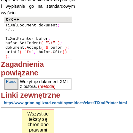
i wypisanie go na standardowym
wyjściu:
C/C++
TiXmlDocument dokument
;
//...
TiXmlPrinter bufor
;
bufor
.
SetIndent
(
"\t"
)
;
dokument
.
Accept
(
&
bufor
)
;
printf
(
"%s"
,
bufor
.
CStr
()
)
;
Zagadnienia
powiązane
Parse
Wczytuje dokument XML
z bufora.
(metoda)
Linki zewnętrzne
http://www.grinninglizard.com/tinyxmldocs/classTiXmlPrinter.html
Wszystkie
teksty są
chronione
prawami