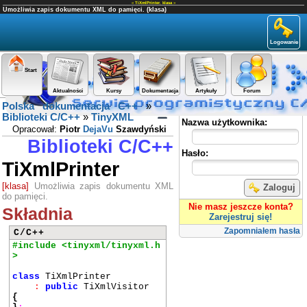
«
TiXmlPrinter
,
klasa
»
Umożliwia zapis dokumentu XML do pamięci. (klasa)
Logowanie
Start
Aktualności
Kursy
Dokumentacja
Artykuły
Forum
Polska dokumentacja C++
»
Panel użytkownika
Biblioteki C/C++
»
TinyXML
Nazwa użytkownika:
Opracował:
Piotr
DejaVu
Szawdyński
Biblioteki C/C++
Hasło:
TiXmlPrinter
[klasa]
Umożliwia zapis dokumentu XML
Zaloguj
do pamięci.
Nie masz jeszcze konta?
Składnia
Zarejestruj się!
Zapomniałem hasła
C/C++
#include <tinyxml/tinyxml.h
>
class
TiXmlPrinter
:
public
TiXmlVisitor
{