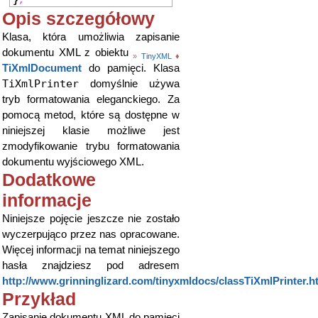
}
;
Opis szczegółowy
Klasa, która umożliwia zapisanie
dokumentu XML z obiektu
»
TinyXML
♦
TiXmlDocument
do pamięci. Klasa
TiXmlPrinter
domyślnie używa
tryb formatowania eleganckiego. Za
pomocą metod, które są dostępne w
niniejszej klasie możliwe jest
zmodyfikowanie trybu formatowania
dokumentu wyjściowego XML.
Dodatkowe
informacje
Niniejsze pojęcie jeszcze nie zostało
wyczerpująco przez nas opracowane.
Więcej informacji na temat niniejszego
hasła znajdziesz pod adresem
http://www.grinninglizard.com/tinyxmldocs/classTiXmlPrinter.h
Przykład
Zapisanie dokumentu XML do pamięci