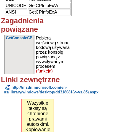
UNICODE
GetCPInfoExW
ANSI
GetCPInfoExA
Zagadnienia
powiązane
GetConsoleCP
Pobiera
wejściową stronę
kodową używaną
przez konsolę
powiązaną z
wywoływanym
procesem.
(funkcja)
Linki zewnętrzne
http://msdn.microsoft.com/en-
us/library/windows/desktop/dd318081(v=vs.85).aspx
Wszystkie
teksty są
chronione
prawami
autorskimi.
Kopiowanie