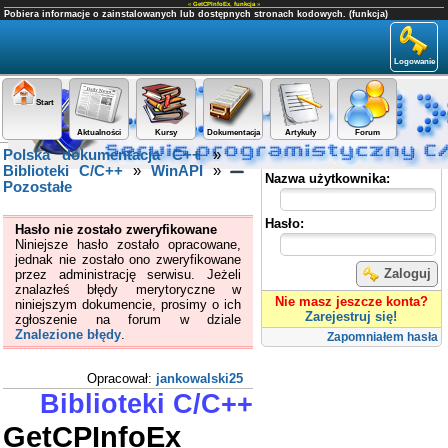
«
GetCPInfoEx
,
funkcja
»
Pobiera informacje o zainstalowanych lub dostępnych stronach kodowych. (funkcja)
Logowanie
Start
Aktualności
Kursy
Dokumentacja
Artykuły
Forum
Polska dokumentacja C++
»
Panel użytkownika
Biblioteki C/C++
»
WinAPI
»
Nazwa użytkownika:
Pozostałe
Hasło:
Hasło nie zostało zweryfikowane
Niniejsze hasło zostało opracowane,
jednak nie zostało ono zweryfikowane
Zaloguj
przez administrację serwisu. Jeżeli
znalazłeś błędy merytoryczne w
Nie masz jeszcze konta?
niniejszym dokumencie, prosimy o ich
Zarejestruj się!
zgłoszenie na forum w dziale
Znalezione błędy
.
Zapomniałem hasła
Opracował:
jankowalski25
Biblioteki C/C++
GetCPInfoEx