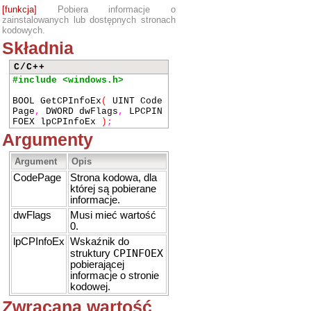
[funkcja]
Pobiera informacje o
zainstalowanych lub dostępnych stronach
kodowych.
Składnia
C/C++
#include <windows.h>
BOOL GetCPInfoEx
(
UINT Code
Page
,
DWORD dwFlags
,
LPCPIN
FOEX lpCPInfoEx
)
;
Argumenty
Argument
Opis
CodePage
Strona kodowa, dla
której są pobierane
informacje.
dwFlags
Musi mieć wartość
0.
lpCPInfoEx
Wskaźnik do
CPINFOEX
struktury
pobierającej
informacje o stronie
kodowej.
Zwracana wartość