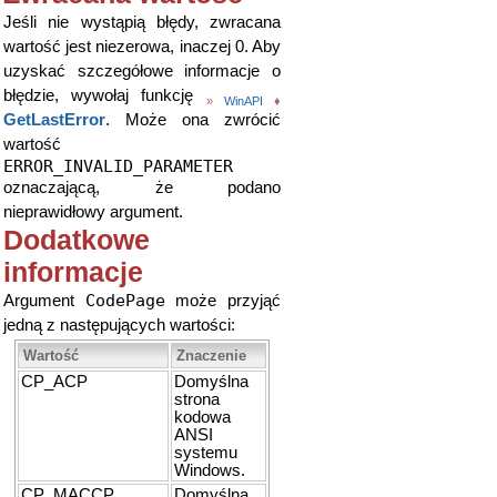
Jeśli nie wystąpią błędy, zwracana
wartość jest niezerowa, inaczej 0. Aby
uzyskać szczegółowe informacje o
błędzie, wywołaj funkcję
»
WinAPI
♦
GetLastError
. Może ona zwrócić
wartość
ERROR_INVALID_PARAMETER
oznaczającą, że podano
nieprawidłowy argument.
Dodatkowe
informacje
CodePage
Argument
może przyjąć
jedną z następujących wartości:
Wartość
Znaczenie
CP_ACP
Domyślna
strona
kodowa
ANSI
systemu
Windows.
CP_MACCP
Domyślna