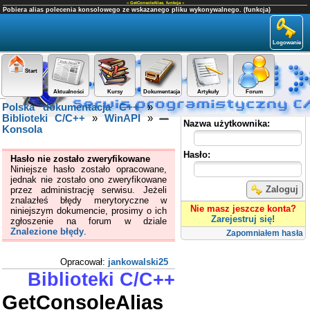
«
GetConsoleAlias
,
funkcja
»
Pobiera alias polecenia konsolowego ze wskazanego pliku wykonywalnego. (funkcja)
Logowanie
Start
Aktualności
Kursy
Dokumentacja
Artykuły
Forum
Polska dokumentacja C++
»
Panel użytkownika
Biblioteki C/C++
»
WinAPI
»
Nazwa użytkownika:
Konsola
Hasło:
Hasło nie zostało zweryfikowane
Niniejsze hasło zostało opracowane,
jednak nie zostało ono zweryfikowane
Zaloguj
przez administrację serwisu. Jeżeli
znalazłeś błędy merytoryczne w
Nie masz jeszcze konta?
niniejszym dokumencie, prosimy o ich
Zarejestruj się!
zgłoszenie na forum w dziale
Znalezione błędy
.
Zapomniałem hasła
Opracował:
jankowalski25
Biblioteki C/C++
GetConsoleAlias