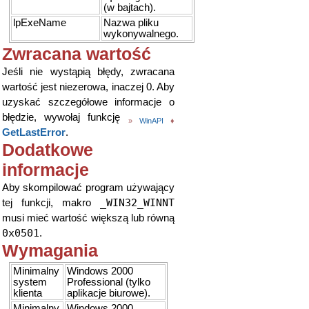
(w bajtach).
lpExeName
Nazwa pliku
wykonywalnego.
Zwracana wartość
Jeśli nie wystąpią błędy, zwracana
wartość jest niezerowa, inaczej 0. Aby
uzyskać szczegółowe informacje o
błędzie, wywołaj funkcję
»
WinAPI
♦
GetLastError
.
Dodatkowe
informacje
Aby skompilować program używający
_WIN32_WINNT
tej funkcji, makro
musi mieć wartość większą lub równą
0x0501
.
Wymagania
Minimalny
Windows 2000
system
Professional (tylko
klienta
aplikacje biurowe).
Minimalny
Windows 2000