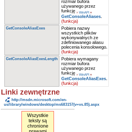
rozmiar bufora
używanego przez
funkcję
»
WinAPI
♦
GetConsoleAliases
.
(funkcja)
GetConsoleAliasExes
Pobiera nazwy
wszystkich plików
wykonywalnych ze
zdefiniowanego aliasu
polecenia konsolowego.
(funkcja)
GetConsoleAliasExesLength
Pobiera wymagany
rozmiar bufora
używanego przez
funkcję
»
WinAPI
♦
GetConsoleAliasExes
.
(funkcja)
Linki zewnętrzne
http://msdn.microsoft.com/en-
us/library/windows/desktop/ms683157(v=vs.85).aspx
Wszystkie
teksty są
chronione
prawami