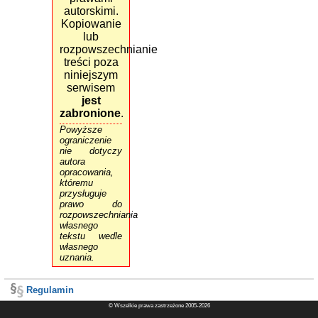
autorskimi.
Kopiowanie
lub
rozpowszechnianie
treści poza
niniejszym
serwisem
jest
zabronione
.
Powyższe
ograniczenie
nie dotyczy
autora
opracowania,
któremu
przysługuje
prawo do
rozpowszechniania
własnego
tekstu wedle
własnego
uznania.
Regulamin
© Wszelkie prawa zastrzeżone 2005-2026