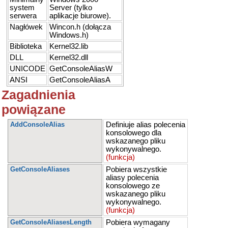
system
Server (tylko
serwera
aplikacje biurowe).
Nagłówek
Wincon.h (dołącza
Windows.h)
Biblioteka
Kernel32.lib
DLL
Kernel32.dll
UNICODE
GetConsoleAliasW
ANSI
GetConsoleAliasA
Zagadnienia
powiązane
AddConsoleAlias
Definiuje alias polecenia
konsolowego dla
wskazanego pliku
wykonywalnego.
(funkcja)
GetConsoleAliases
Pobiera wszystkie
aliasy polecenia
konsolowego ze
wskazanego pliku
wykonywalnego.
(funkcja)
GetConsoleAliasesLength
Pobiera wymagany