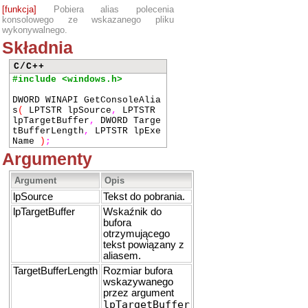
[funkcja]
Pobiera alias polecenia
konsolowego ze wskazanego pliku
wykonywalnego.
Składnia
C/C++
#include <windows.h>
DWORD WINAPI GetConsoleAlia
s
(
LPTSTR lpSource
,
LPTSTR
lpTargetBuffer
,
DWORD Targe
tBufferLength
,
LPTSTR lpExe
Name
)
;
Argumenty
Argument
Opis
lpSource
Tekst do pobrania.
lpTargetBuffer
Wskaźnik do
bufora
otrzymującego
tekst powiązany z
aliasem.
TargetBufferLength
Rozmiar bufora
wskazywanego
przez argument
lpTargetBuffer