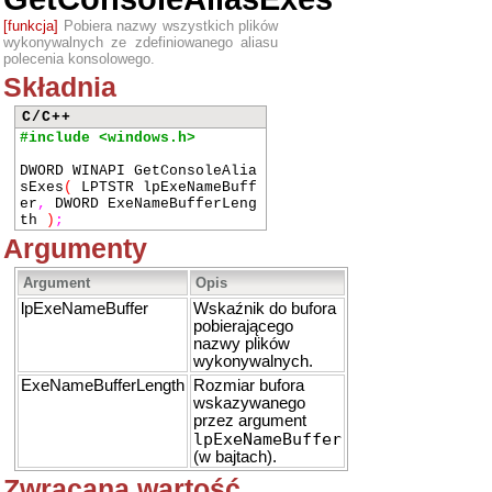
[funkcja]
Pobiera nazwy wszystkich plików
wykonywalnych ze zdefiniowanego aliasu
polecenia konsolowego.
Składnia
C/C++
#include <windows.h>
DWORD WINAPI GetConsoleAlia
sExes
(
LPTSTR lpExeNameBuff
er
,
DWORD ExeNameBufferLeng
th
)
;
Argumenty
Argument
Opis
lpExeNameBuffer
Wskaźnik do bufora
pobierającego
nazwy plików
wykonywalnych.
ExeNameBufferLength
Rozmiar bufora
wskazywanego
przez argument
lpExeNameBuffer
(w bajtach).
Zwracana wartość