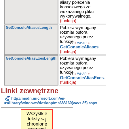
aliasy polecenia
konsolowego ze
wskazanego pliku
wykonywalnego.
(funkcja)
GetConsoleAliasesLength
Pobiera wymagany
rozmiar bufora
używanego przez
funkcję
»
WinAPI
♦
GetConsoleAliases
.
(funkcja)
GetConsoleAliasExesLength
Pobiera wymagany
rozmiar bufora
używanego przez
funkcję
»
WinAPI
♦
GetConsoleAliasExes
.
(funkcja)
Linki zewnętrzne
http://msdn.microsoft.com/en-
us/library/windows/desktop/ms683160(v=vs.85).aspx
Wszystkie
teksty są
chronione