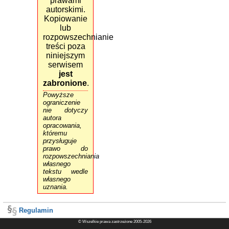
prawami
autorskimi.
Kopiowanie
lub
rozpowszechnianie
treści poza
niniejszym
serwisem
jest
zabronione
.
Powyższe
ograniczenie
nie dotyczy
autora
opracowania,
któremu
przysługuje
prawo do
rozpowszechniania
własnego
tekstu wedle
własnego
uznania.
Regulamin
© Wszelkie prawa zastrzeżone 2005-2026