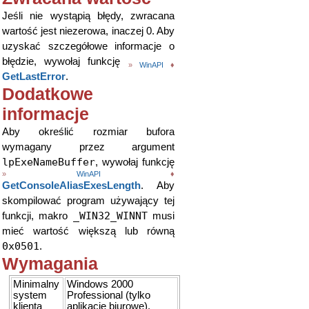
Jeśli nie wystąpią błędy, zwracana
wartość jest niezerowa, inaczej 0. Aby
uzyskać szczegółowe informacje o
błędzie, wywołaj funkcję
»
WinAPI
♦
GetLastError
.
Dodatkowe
informacje
Aby określić rozmiar bufora
wymagany przez argument
lpExeNameBuffer
, wywołaj funkcję
»
WinAPI
♦
GetConsoleAliasExesLength
. Aby
skompilować program używający tej
_WIN32_WINNT
funkcji, makro
musi
mieć wartość większą lub równą
0x0501
.
Wymagania
Minimalny
Windows 2000
system
Professional (tylko
klienta
aplikacje biurowe).