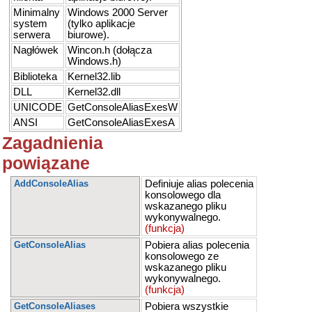
Minimalny
Windows 2000 Server
system
(tylko aplikacje
serwera
biurowe).
Nagłówek
Wincon.h (dołącza
Windows.h)
Biblioteka
Kernel32.lib
DLL
Kernel32.dll
UNICODE
GetConsoleAliasExesW
ANSI
GetConsoleAliasExesA
Zagadnienia
powiązane
AddConsoleAlias
Definiuje alias polecenia
konsolowego dla
wskazanego pliku
wykonywalnego.
(funkcja)
GetConsoleAlias
Pobiera alias polecenia
konsolowego ze
wskazanego pliku
wykonywalnego.
(funkcja)
GetConsoleAliases
Pobiera wszystkie