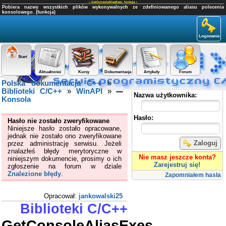
«
GetConsoleAliasExes
,
funkcja
»
Pobiera nazwy wszystkich plików wykonywalnych ze zdefiniowanego aliasu polecenia
konsolowego. (funkcja)
Logowanie
Start
Aktualności
Kursy
Dokumentacja
Artykuły
Forum
Polska dokumentacja C++
»
Panel użytkownika
Biblioteki C/C++
»
WinAPI
»
Nazwa użytkownika:
Konsola
Hasło:
Hasło nie zostało zweryfikowane
Niniejsze hasło zostało opracowane,
jednak nie zostało ono zweryfikowane
Zaloguj
przez administrację serwisu. Jeżeli
znalazłeś błędy merytoryczne w
Nie masz jeszcze konta?
niniejszym dokumencie, prosimy o ich
Zarejestruj się!
zgłoszenie na forum w dziale
Znalezione błędy
.
Zapomniałem hasła
Opracował:
jankowalski25
Biblioteki C/C++
GetConsoleAliasExes