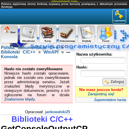
«
GetConsoleOutputCP
,
funkcja
»
Pobiera wyjściową stronę kodową używaną przez konsolę powiązaną z aktualnym procesem.
(funkcja)
Logowanie
Start
Aktualności
Kursy
Dokumentacja
Artykuły
Forum
Polska dokumentacja C++
»
Panel użytkownika
Biblioteki C/C++
»
WinAPI
»
Nazwa użytkownika:
Konsola
Hasło:
Hasło nie zostało zweryfikowane
Niniejsze hasło zostało opracowane,
jednak nie zostało ono zweryfikowane
Zaloguj
przez administrację serwisu. Jeżeli
znalazłeś błędy merytoryczne w
Nie masz jeszcze konta?
niniejszym dokumencie, prosimy o ich
Zarejestruj się!
zgłoszenie na forum w dziale
Znalezione błędy
.
Zapomniałem hasła
Opracował:
jankowalski25
Biblioteki C/C++
GetConsoleOutputCP