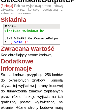
[funkcja]
Pobiera wyjściową stronę kodową
używaną przez konsolę powiązaną z
aktualnym procesem.
Składnia
C/C++
#include <windows.h>
UINT WINAPI GetConsoleOutpu
tCP
(
void
)
;
Zwracana wartość
Kod określający stronę kodową.
Dodatkowe
informacje
Strona kodowa przypisuje 256 kodów
do określonych znaków. Konsola
używa tej wyjściowej strony kodowej
do tłumaczenia znaków zapisanych
przez różne funkcje wyjścia na ich
graficzną postać wyświetlaną na
ekranie. Różne strony kodowe mają