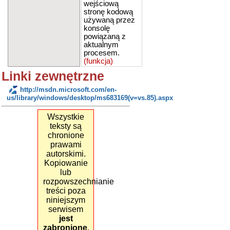
wejściową
stronę kodową
używaną przez
konsolę
powiązaną z
aktualnym
procesem.
(funkcja)
Linki zewnętrzne
http://msdn.microsoft.com/en-
us/library/windows/desktop/ms683169(v=vs.85).aspx
Wszystkie
teksty są
chronione
prawami
autorskimi.
Kopiowanie
lub
rozpowszechnianie
treści poza
niniejszym
serwisem
jest
zabronione
.