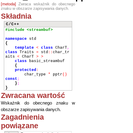
[metoda]
Zwraca wskaźnik do obecnego
znaku w obszarze zapisywania danych.
Składnia
C/C++
#include <streambuf>
namespace
std
{
template
<
class
CharT
,
class
Traits
=
std
::
char_tr
aits
<
CharT
>
>
class
basic_streambuf
{
protected
:
char_type
*
pptr
()
const
;
}
;
}
Zwracana wartość
Wskaźnik do obecnego znaku w
obszarze zapisywania danych.
Zagadnienia
powiązane