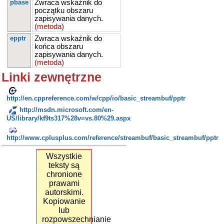
pbase
Zwraca wskaźnik do
początku obszaru
zapisywania danych.
(metoda)
epptr
Zwraca wskaźnik do
końca obszaru
zapisywania danych.
(metoda)
Linki zewnętrzne
http://en.cppreference.com/w/cpp/io/basic_streambuf/pptr
http://msdn.microsoft.com/en-
US/library/kf9ts317%28v=vs.80%29.aspx
http://www.cplusplus.com/reference/streambuf/basic_streambuf/pptr
Wszystkie
teksty są
chronione
prawami
autorskimi.
Kopiowanie
lub
rozpowszechnianie