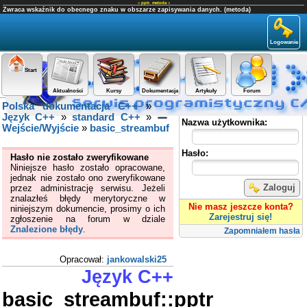
«
pptr
,
metoda
»
Zwraca wskaźnik do obecnego znaku w obszarze zapisywania danych. (metoda)
Logowanie
Start
Aktualności
Kursy
Dokumentacja
Artykuły
Forum
Polska dokumentacja C++
»
Panel użytkownika
Język C++
»
standard C++
»
Nazwa użytkownika:
Wejście/Wyjście
»
basic_streambuf
Hasło:
Hasło nie zostało zweryfikowane
Niniejsze hasło zostało opracowane,
jednak nie zostało ono zweryfikowane
Zaloguj
przez administrację serwisu. Jeżeli
znalazłeś błędy merytoryczne w
Nie masz jeszcze konta?
niniejszym dokumencie, prosimy o ich
Zarejestruj się!
zgłoszenie na forum w dziale
Znalezione błędy
.
Zapomniałem hasła
Opracował:
jankowalski25
Język C++
basic_streambuf::pptr