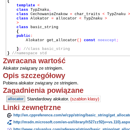
{
template
<
class
TypZnaku
,
class
CechowanieZnakow
=
char_traits
<
TypZnaku
class
Alokator
=
allocator
<
TypZnaku
>
>
class
basic_string
{
public
:
Alokator get_allocator
()
const
noexcept
;
}
;
//class basic_string
}
//namespace std
Zwracana wartość
Alokator związany ze stringiem.
Opis szczegółowy
Pobiera alokator związany ze stringiem.
Zagadnienia powiązane
allocator
Standardowy alokator.
(szablon klasy)
Linki zewnętrzne
http://en.cppreference.com/w/cpp/string/basic_string/get_allocat
http://msdn.microsoft.com/en-us/library/h527zz92(v=vs.110).aspx
http://www.cplusplus.com/reference/string/basic_string/get_alloc