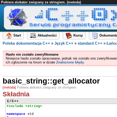
Pobiera alokator związany ze stringiem. (metoda)
Start
Aktualności
Kursy
Dokumenta
Polska dokumentacja C++
»
Język C++
»
standard C++
»
Łańc
Hasło nie zostało zweryfikowane
Niniejsze hasło zostało opracowane, jednak nie zostało ono zweryfikowa
ich zgłoszenie na forum w dziale
Znalezione błędy
.
basic_string::get_allocator
[metoda]
Pobiera alokator związany ze stringiem.
Składnia
C/C++
#include <string>
namespace
std