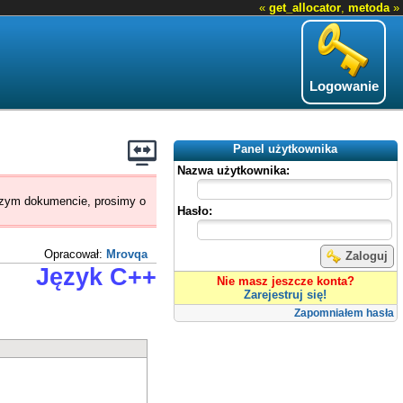
«
get_allocator
,
metoda
»
Logowanie
Panel użytkownika
Nazwa użytkownika:
jszym dokumencie, prosimy o
Hasło:
Opracował:
Mrovqa
Zaloguj
Język C++
Nie masz jeszcze konta?
Zarejestruj się!
Zapomniałem hasła