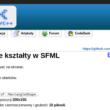
cja
Artykuły
Forum
CodeDesk
https://github.c
e kształty w SFML
ać na ekranie.
h obiektów.
.
sf
::
RectangleShape
 pozycji
200x150
.
olor ciemnoczerwony i grubość
10 pikseli
.