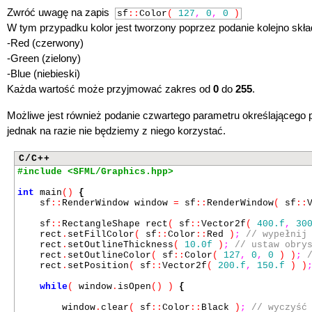
Zwróć uwagę na zapis
sf
::
Color
(
127
,
0
,
0
)
W tym przypadku kolor jest tworzony poprzez podanie kolejno skł
-Red (czerwony)
-Green (zielony)
-Blue (niebieski)
Każda wartość może przyjmować zakres od
0
do
255
.
Możliwe jest również podanie czwartego parametru określającego 
jednak na razie nie będziemy z niego korzystać.
C/C++
#include <SFML/Graphics.hpp>
int
main
()
{
sf
::
RenderWindow window
=
sf
::
RenderWindow
(
sf
::
sf
::
RectangleShape rect
(
sf
::
Vector2f
(
400.f
,
30
rect
.
setFillColor
(
sf
::
Color
::
Red
)
;
// wypełnij
rect
.
setOutlineThickness
(
10.0f
)
;
// ustaw obry
rect
.
setOutlineColor
(
sf
::
Color
(
127
,
0
,
0
) )
;
rect
.
setPosition
(
sf
::
Vector2f
(
200.f
,
150.f
) )
while
(
window
.
isOpen
() )
{
window
.
clear
(
sf
::
Color
::
Black
)
;
// wyczyść