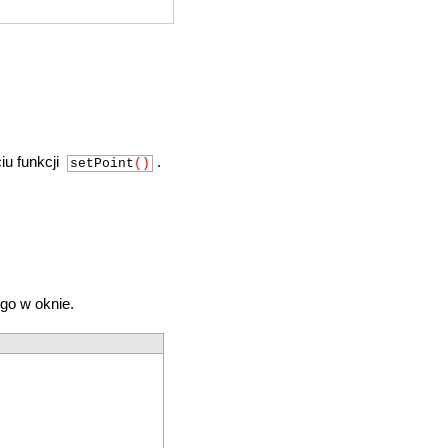
iu funkcji
.
setPoint
()
go w oknie.
;