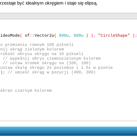
rzestaje być idealnym okręgiem i staje się elipsą.
VideoMode
(
sf
::
Vector2u
(
800u
,
600u
) )
,
"CircleShape"
)
 o promieniu równym 100 pikseli
łnij okrąg zielonym kolorem
erokość obrysu okręgu na 10 pikseli
;
// wypełnij obrys ciemnozielonym kolorem
;
// ustaw środek okręgu na (100, 100)
 ustaw skalę okręgu 2x poziomie i 1.5x w pionie
 )
;
// umieść okrąg w pozycji (400, 300)
 ekran czarnym kolorem