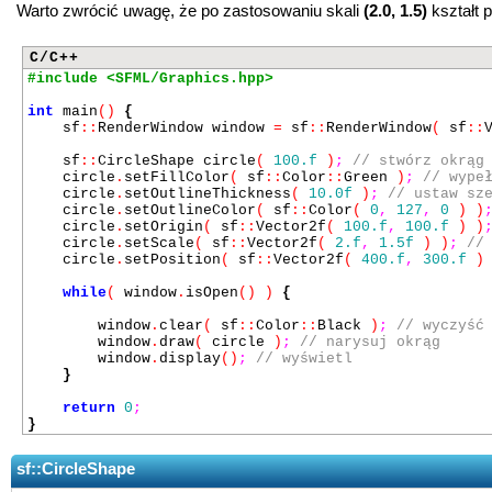
Warto zwrócić uwagę, że po zastosowaniu skali
(2.0, 1.5)
kształt p
C/C++
#include <SFML/Graphics.hpp>
int
main
()
{
sf
::
RenderWindow window
=
sf
::
RenderWindow
(
sf
::
sf
::
CircleShape circle
(
100.f
)
;
// stwórz okrąg
circle
.
setFillColor
(
sf
::
Color
::
Green
)
;
// wype
circle
.
setOutlineThickness
(
10.0f
)
;
// ustaw sz
circle
.
setOutlineColor
(
sf
::
Color
(
0
,
127
,
0
) )
circle
.
setOrigin
(
sf
::
Vector2f
(
100.f
,
100.f
) )
circle
.
setScale
(
sf
::
Vector2f
(
2.f
,
1.5f
) )
;
//
circle
.
setPosition
(
sf
::
Vector2f
(
400.f
,
300.f
)
while
(
window
.
isOpen
() )
{
window
.
clear
(
sf
::
Color
::
Black
)
;
// wyczyść
window
.
draw
(
circle
)
;
// narysuj okrąg
window
.
display
()
;
// wyświetl
}
return
0
;
}
sf::CircleShape