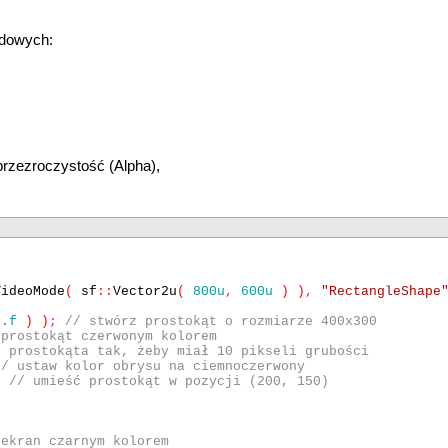
adowych:
przezroczystość (Alpha),
VideoMode
(
sf
::
Vector2u
(
800u
,
600u
) )
,
"RectangleShap
0.f
) )
;
// stwórz prostokąt o rozmiarze 400x300
 prostokąt czerwonym kolorem
s prostokąta tak, żeby miał 10 pikseli grubości
// ustaw kolor obrysu na ciemnoczerwony
;
// umieść prostokąt w pozycji (200, 150)
 ekran czarnym kolorem