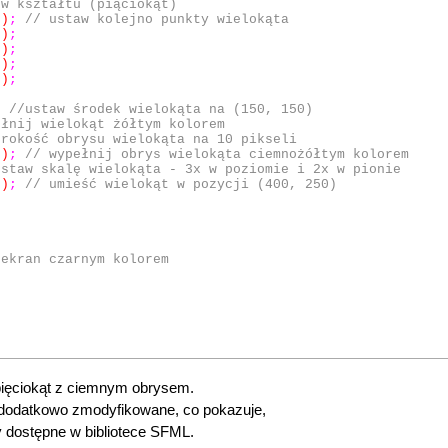
ów kształtu (piąciokąt)
 )
;
// ustaw kolejno punkty wielokąta
 )
;
 )
;
 )
;
 )
;
;
//ustaw środek wielokąta na (150, 150)
ełnij wielokąt żółtym kolorem
erokość obrysu wielokąta na 10 pikseli
 )
;
// wypełnij obrys wielokąta ciemnożółtym kolorem
ustaw skalę wielokąta - 3x w poziomie i 2x w pionie
 )
;
// umieść wielokąt w pozycji (400, 250)
 ekran czarnym kolorem
pięciokąt z ciemnym obrysem.
 dodatkowo zmodyfikowane, co pokazuje,
y dostępne w bibliotece SFML.