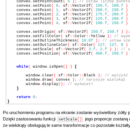
convex
.
setPointCount
(
5
)
;
// ustaw liczbę punkt
convex
.
setPoint
(
0
,
sf
::
Vector2f
(
150.f
,
100.f
)
convex
.
setPoint
(
1
,
sf
::
Vector2f
(
200.f
,
150.f
)
convex
.
setPoint
(
2
,
sf
::
Vector2f
(
175.f
,
200.f
)
convex
.
setPoint
(
3
,
sf
::
Vector2f
(
125.f
,
200.f
)
convex
.
setPoint
(
4
,
sf
::
Vector2f
(
100.f
,
150.f
)
convex
.
setOrigin
(
sf
::
Vector2f
(
150.f
,
150.f
) )
convex
.
setFillColor
(
sf
::
Color
::
Yellow
)
;
// wyp
convex
.
setOutlineThickness
(
10.0f
)
;
// ustaw sz
convex
.
setOutlineColor
(
sf
::
Color
(
127
,
127
,
0
)
convex
.
setScale
(
sf
::
Vector2f
(
3.f
,
2.f
) )
;
// 
convex
.
setPosition
(
sf
::
Vector2f
(
400.f
,
250.f
)
while
(
window
.
isOpen
() )
{
window
.
clear
(
sf
::
Color
::
Black
)
;
// wyczyść
window
.
draw
(
convex
)
;
// narysuje wielokąt
window
.
display
()
;
// wyświetl
}
return
0
;
}
Po uruchomieniu programu na ekranie zostanie wyświetlony żółty 
Dzięki zastosowaniu funkcji
jego proporcje zostaną
setScale
()
że wielokąty obsługują te same transformacje co pozostałe kształt