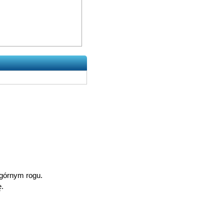
 górnym rogu.
ę.