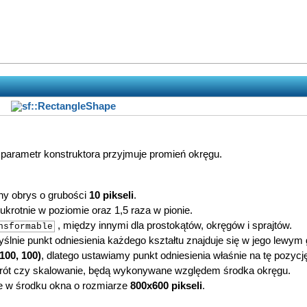
 parametr konstruktora przyjmuje promień okręgu.
ny obrys o grubości
10 pikseli
.
wukrotnie w poziomie oraz 1,5 raza w pionie.
, między innymi dla prostokątów, okręgów i sprajtów.
nsformable
ślnie punkt odniesienia każdego kształtu znajduje się w jego lewym
(100, 100)
, dlatego ustawiamy punkt odniesienia właśnie na tę pozycj
obrót czy skalowanie, będą wykonywane względem środka okręgu.
nie w środku okna o rozmiarze
800x600 pikseli
.