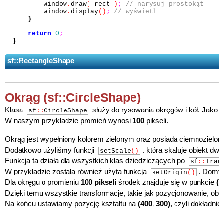
window
.
draw
(
rect
)
;
// narysuj prostokąt
window
.
display
()
;
// wyświetl
}
return
0
;
}
sf::RectangleShape
Okrąg (sf::CircleShape)
Klasa
służy do rysowania okręgów i kół. Jako
sf
::
CircleShape
W naszym przykładzie promień wynosi
100
pikseli.
Okrąg jest wypełniony kolorem zielonym oraz posiada ciemnozielo
Dodatkowo użyliśmy funkcji
, która skaluje obiekt d
setScale
()
Funkcja ta działa dla wszystkich klas dziedziczących po
sf
::
Tra
W przykładzie została również użyta funkcja
. Domy
setOrigin
()
Dla okręgu o promieniu
100 pikseli
środek znajduje się w punkcie
Dzięki temu wszystkie transformacje, takie jak pozycjonowanie, 
Na końcu ustawiamy pozycję kształtu na
(400, 300)
, czyli dokład