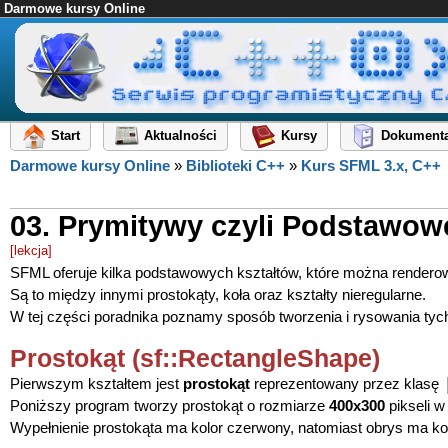
Darmowe kursy Online
Start
Aktualności
Kursy
Dokumenta
Darmowe kursy Online
»
Biblioteki C++
»
Kurs SFML 3.x, C++
03. Prymitywy czyli Podstawow
[lekcja]
SFML oferuje kilka podstawowych kształtów, które można renderow
Są to między innymi prostokąty, koła oraz kształty nieregularne.
W tej części poradnika poznamy sposób tworzenia i rysowania tyc
Prostokąt (sf::RectangleShape)
Pierwszym kształtem jest
prostokąt
reprezentowany przez klasę
Poniższy program tworzy prostokąt o rozmiarze
400x300
pikseli w
Wypełnienie prostokąta ma kolor czerwony, natomiast obrys ma k