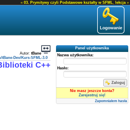
«
03. Prymitywy czyli Podstawowe kształty w SFML
,
lekcja
»
Logowanie
Panel użytkownika
Autor:
tBane
Nazwa użytkownika:
om/tBane-Dev/Kurs-SFML-3.0
Biblioteki C++
Hasło:
Zaloguj
Nie masz jeszcze konta?
Zarejestruj się!
Zapomniałem hasła