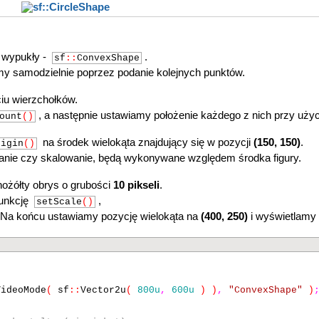
t wypukły -
.
sf
::
ConvexShape
jemy samodzielnie poprzez podanie kolejnych punktów.
iu wierzchołków.
, a następnie ustawiamy położenie każdego z nich przy użyc
ount
()
na środek wielokąta znajdujący się w pozycji
(150, 150)
.
rigin
()
acanie czy skalowanie, będą wykonywane względem środka figury.
nożółty obrys o grubości
10 pikseli
.
funkcję
,
setScale
()
ie. Na końcu ustawiamy pozycję wielokąta na
(400, 250)
i wyświetlamy 
VideoMode
(
sf
::
Vector2u
(
800u
,
600u
) )
,
"ConvexShape"
)