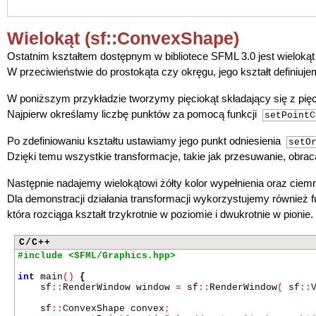
Wielokąt (sf::ConvexShape)
Ostatnim kształtem dostępnym w bibliotece SFML 3.0 jest wieloką
W przeciwieństwie do prostokąta czy okręgu, jego kształt definiu
W poniższym przykładzie tworzymy pięciokąt składający się z pięc
Najpierw określamy liczbę punktów za pomocą funkcji
setPointC
Po zdefiniowaniu kształtu ustawiamy jego punkt odniesienia
setO
Dzięki temu wszystkie transformacje, takie jak przesuwanie, obr
Następnie nadajemy wielokątowi żółty kolor wypełnienia oraz ciem
Dla demonstracji działania transformacji wykorzystujemy również 
która rozciąga kształt trzykrotnie w poziomie i dwukrotnie w pion
C/C++
#include <SFML/Graphics.hpp>
int
main
()
{
sf
::
RenderWindow window
=
sf
::
RenderWindow
(
sf
::
sf
::
ConvexShape convex
;