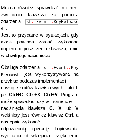
if
(
const auto
Można również sprawdzać moment
*
kp
=
event
->
getIf
<
sf
::
E
vent
::
KeyPressed
>()
;
kp
&&
zwolnienia klawisza za pomocą
kp
->
code
==
sf
::
Keyboard
::
K
zdarzenia
sf
::
Event
::
KeyRelease
ey
::
A
)
{
std
::
cout
<
.
d
<
"Naciśnięto klawisz A"
<<
Jest to przydatne w sytuacjach, gdy
std
::
endl
;
}
akcja powinna zostać wykonana
dopiero po puszczeniu klawisza, a nie
if
(
const auto
*
kp
=
event
->
getIf
<
sf
::
E
w chwili jego naciśnięcia.
vent
::
KeyPressed
>()
;
kp
&&
kp
->
code
==
sf
::
Keyboard
::
K
Obsługa zdarzenia
sf
::
Event
::
Key
ey
::
S
)
{
std
::
cout
<
jest wykorzystywana na
Pressed
<
"Naciśnięto klawisz S"
<<
przykład podczas implementacji
std
::
endl
;
}
obsługi skrótów klawiszowych, takich
jak
Ctrl+C, Ctrl+X, Ctrl+V
. Program
if
(
const auto
może sprawdzić, czy w momencie
*
kp
=
event
->
getIf
<
sf
::
E
vent
::
KeyPressed
>()
;
kp
&&
naciśnięcia klawisza
C
,
X
lub
V
kp
->
code
==
sf
::
Keyboard
::
K
wciśnięty jest również klawisz
Ctrl
, a
ey
::
D
)
{
std
::
cout
<
następnie wykonać
<
"Naciśnięto klawisz D"
<<
odpowiednią operację kopiowania,
std
::
endl
;
}
wycinania lub wklejania. Dzięki temu