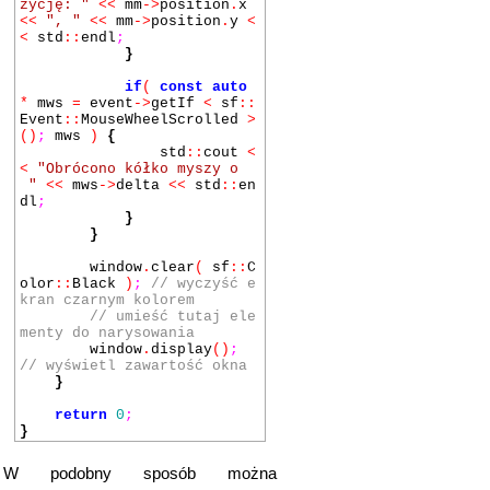
zycję: "
<<
mm
->
position
.
x
<<
", "
<<
mm
->
position
.
y
<
<
std
::
endl
;
}
if
(
const auto
*
mws
=
event
->
getIf
<
sf
::
Event
::
MouseWheelScrolled
>
()
;
mws
)
{
std
::
cout
<
<
"Obrócono kółko myszy o
"
<<
mws
->
delta
<<
std
::
en
dl
;
}
}
window
.
clear
(
sf
::
C
olor
::
Black
)
;
// wyczyść e
kran czarnym kolorem
// umieść tutaj ele
menty do narysowania
window
.
display
()
;
// wyświetl zawartość okna
}
return
0
;
}
W podobny sposób można