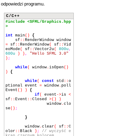
odpowiedzi programu.
C/C++
#include <SFML/Graphics.hpp
>
int
main
()
{
sf
::
RenderWindow window
=
sf
::
RenderWindow
(
sf
::
Vid
eoMode
(
sf
::
Vector2u
(
800u
,
600u
) )
,
"Hello SFML 3.0"
)
;
while
(
window
.
isOpen
()
)
{
while
(
const
std
::
o
ptional event
=
window
.
poll
Event
() )
{
if
(
event
->
is
<
sf
::
Event
::
Closed
>() )
window
.
clo
se
()
;
}
window
.
clear
(
sf
::
C
olor
::
Black
)
;
// wyczyść e
kran czarnym kolorem