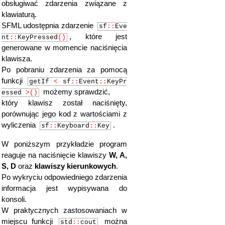
obsługiwać zdarzenia związane z
klawiaturą.
SFML udostępnia zdarzenie
sf
::
Eve
, które jest
nt
::
KeyPressed
()
generowane w momencie naciśnięcia
klawisza.
Po pobraniu zdarzenia za pomocą
funkcji
getIf
<
sf
::
Event
::
KeyPr
możemy sprawdzić,
essed
>()
który klawisz został naciśnięty,
porównując jego kod z wartościami z
wyliczenia
.
sf
::
Keyboard
::
Key
W poniższym przykładzie program
reaguje na naciśnięcie klawiszy
W, A,
S, D
oraz
klawiszy kierunkowych
.
Po wykryciu odpowiedniego zdarzenia
informacja jest wypisywana do
konsoli.
W praktycznych zastosowaniach w
miejscu funkcji
można
std
::
cout