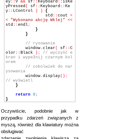
}
ey
::
V
&&
sf
::
Keyboard
::
isKe
yPressed
(
sf
::
Keyboard
::
Ke
y
::
LControl
) )
{
std
::
cout
<
<
"Wykonano akcję Wklej"
<<
std
::
endl
;
}
}
// rysowanie
window
.
clear
(
sf
::
C
olor
::
Black
)
;
// wyczyść e
kran i wypełnij czarnym kol
orem
// cokolwiek do nar
ysowania
window
.
display
()
;
// wyświetl
}
return
0
;
}
Oczywiście, podobnie jak w
przypadku zdarzeń związanych z
myszą, również dla klawiatury można
obsługiwać
zdarzenie zwolnienia klawisza za