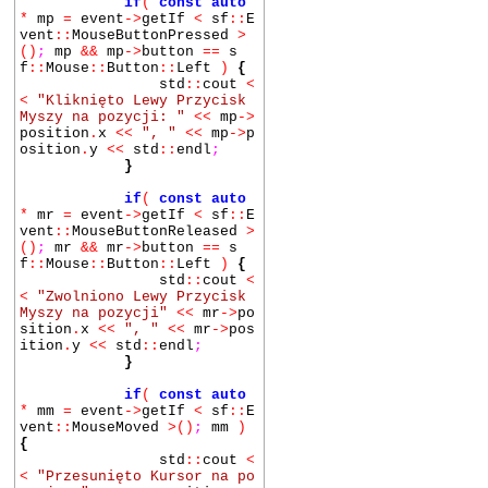
if
(
const auto
*
mp
=
event
->
getIf
<
sf
::
E
vent
::
MouseButtonPressed
>
()
;
mp
&&
mp
->
button
==
s
f
::
Mouse
::
Button
::
Left
)
{
std
::
cout
<
<
"Kliknięto Lewy Przycisk
Myszy na pozycji: "
<<
mp
->
position
.
x
<<
", "
<<
mp
->
p
osition
.
y
<<
std
::
endl
;
}
if
(
const auto
*
mr
=
event
->
getIf
<
sf
::
E
vent
::
MouseButtonReleased
>
()
;
mr
&&
mr
->
button
==
s
f
::
Mouse
::
Button
::
Left
)
{
std
::
cout
<
<
"Zwolniono Lewy Przycisk
Myszy na pozycji"
<<
mr
->
po
sition
.
x
<<
", "
<<
mr
->
pos
ition
.
y
<<
std
::
endl
;
}
if
(
const auto
*
mm
=
event
->
getIf
<
sf
::
E
vent
::
MouseMoved
>()
;
mm
)
{
std
::
cout
<
<
"Przesunięto Kursor na po