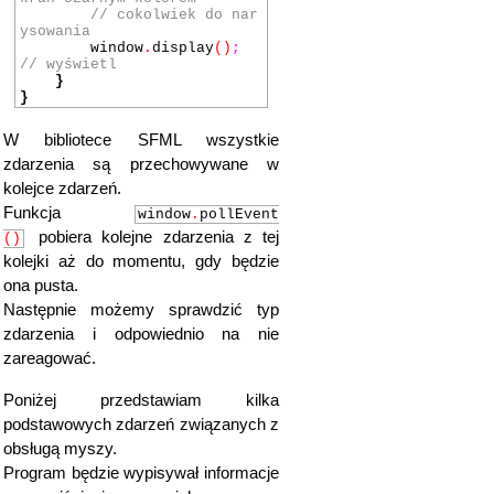
// cokolwiek do nar
ysowania
window
.
display
()
;
// wyświetl
}
}
W bibliotece SFML wszystkie
zdarzenia są przechowywane w
kolejce zdarzeń.
Funkcja
window
.
pollEvent
pobiera kolejne zdarzenia z tej
()
kolejki aż do momentu, gdy będzie
ona pusta.
Następnie możemy sprawdzić typ
zdarzenia i odpowiednio na nie
zareagować.
Poniżej przedstawiam kilka
podstawowych zdarzeń związanych z
obsługą myszy.
Program będzie wypisywał informacje