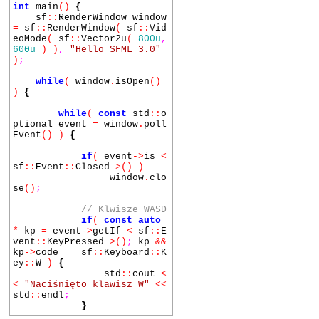
int
main
()
{
sf
::
RenderWindow window
=
sf
::
RenderWindow
(
sf
::
Vid
eoMode
(
sf
::
Vector2u
(
800u
,
600u
) )
,
"Hello SFML 3.0"
)
;
while
(
window
.
isOpen
()
)
{
while
(
const
std
::
o
ptional event
=
window
.
poll
Event
() )
{
if
(
event
->
is
<
sf
::
Event
::
Closed
>() )
window
.
clo
se
()
;
// Klwisze WASD
if
(
const auto
*
kp
=
event
->
getIf
<
sf
::
E
vent
::
KeyPressed
>()
;
kp
&&
kp
->
code
==
sf
::
Keyboard
::
K
ey
::
W
)
{
std
::
cout
<
<
"Naciśnięto klawisz W"
<<
std
::
endl
;
}