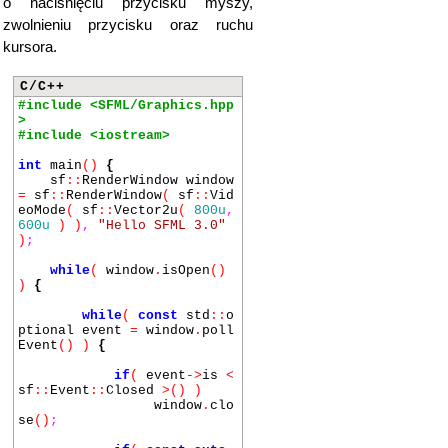
o naciśnięciu przycisku myszy,
zwolnieniu przycisku oraz ruchu
kursora.
C/C++
#include <SFML/Graphics.hpp
>
#include <iostream>
int
main
()
{
sf
::
RenderWindow window
=
sf
::
RenderWindow
(
sf
::
Vid
eoMode
(
sf
::
Vector2u
(
800u
,
600u
) )
,
"Hello SFML 3.0"
)
;
while
(
window
.
isOpen
()
)
{
while
(
const
std
::
o
ptional event
=
window
.
poll
Event
() )
{
if
(
event
->
is
<
sf
::
Event
::
Closed
>() )
window
.
clo
se
()
;