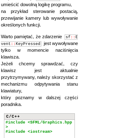
umieścić dowolną logikę programu,
na przykład sterowanie postacią,
przewijanie kamery lub wywoływanie
określonych funkcji.
Warto pamiętać, że zdarzenie
sf
::
E
jest wywoływane
vent
::
KeyPressed
tylko w momencie naciśnięcia
klawisza.
Jeżeli chcemy sprawdzać, czy
klawisz jest aktualnie
przytrzymywany, należy skorzystać z
mechanizmu odpytywania stanu
klawiatury,
który poznamy w dalszej części
poradnika.
C/C++
#include <SFML/Graphics.hpp
>
#include <iostream>