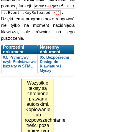
pomocą funkcji
event
->
getIf
<
s
.
f
::
Event
::
KeyReleased
>()
Dzięki temu program może reagować
nie tylko na moment naciśnięcia
klawisza, ale również na jego
puszczenie.
Poprzedni
Następny
dokument
dokument
03. Prymitywy
05. Bezpośredni
czyli Podstawowe
Dostęp do
kształty w SFML
Klawiatury i
Myszy
Wszystkie
teksty są
chronione
prawami
autorskimi.
Kopiowanie
lub
rozpowszechnianie
treści poza
niniejszym