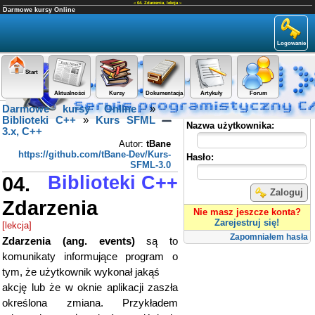
«
04. Zdarzenia
,
lekcja
»
Darmowe kursy Online
Logowanie
Start
Aktualności
Kursy
Dokumentacja
Artykuły
Forum
Darmowe kursy Online
»
Panel użytkownika
Biblioteki C++
»
Kurs SFML
Nazwa użytkownika:
3.x, C++
Autor:
tBane
https://github.com/tBane-Dev/Kurs-
Hasło:
SFML-3.0
04.
Biblioteki C++
Zaloguj
Zdarzenia
Nie masz jeszcze konta?
Zarejestruj się!
[lekcja]
Zapomniałem hasła
Zdarzenia (ang. events)
są to
komunikaty informujące program o
tym, że użytkownik wykonał jakąś
akcję lub że w oknie aplikacji zaszła
określona zmiana. Przykładem