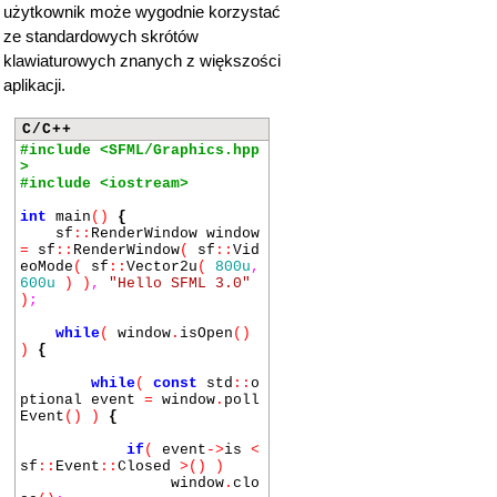
użytkownik może wygodnie korzystać
// Klawisze kie
runkowe
ze standardowych skrótów
if
(
const auto
klawiaturowych znanych z większości
*
kp
=
event
->
getIf
<
sf
::
E
vent
::
KeyPressed
>()
;
kp
&&
aplikacji.
kp
->
code
==
sf
::
Keyboard
::
K
ey
::
Up
)
{
C/C++
std
::
cout
<
<
"Naciśnięto klawisz ze st
#include <SFML/Graphics.hpp
rzałką w górę"
<<
std
::
end
>
l
;
#include <iostream>
}
int
main
()
{
if
(
const auto
sf
::
RenderWindow window
*
kp
=
event
->
getIf
<
sf
::
E
=
sf
::
RenderWindow
(
sf
::
Vid
vent
::
KeyPressed
>()
;
kp
&&
eoMode
(
sf
::
Vector2u
(
800u
,
kp
->
code
==
sf
::
Keyboard
::
K
600u
) )
,
"Hello SFML 3.0"
ey
::
Left
)
{
)
;
std
::
cout
<
<
"Naciśnięto klawisz ze st
while
(
window
.
isOpen
()
rzałką w lewo"
<<
std
::
end
)
{
l
;
}
while
(
const
std
::
o
ptional event
=
window
.
poll
if
(
const auto
Event
() )
{
*
kp
=
event
->
getIf
<
sf
::
E
vent
::
KeyPressed
>()
;
kp
&&
if
(
event
->
is
<
kp
->
code
==
sf
::
Keyboard
::
K
sf
::
Event
::
Closed
>() )
ey
::
Down
)
{
window
.
clo