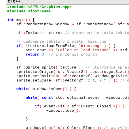
C/C++
#include <SFML/Graphics.hpp>
#include <iostream>
int
main
()
{
sf
::
RenderWindow window
=
sf
::
RenderWindow
(
sf
::
sf
::
Texture texture
;
// utworzenie obiektu tekst
// Ładowanie tekstury z pliku "bies.png"
if
( !
texture
.
loadFromFile
(
"bies.png"
) )
{
std
::
cout
<<
"Failed to load texture"
<<
std
return
0
;
// i przerwij program
}
sf
::
Sprite sprite
(
texture
)
;
// utworzenie spra
sprite
.
setOrigin
(
sf
::
Vector2f
(
texture
.
getSize
(
sprite
.
setPosition
(
sf
::
Vector2f
(
window
.
getSize
sprite
.
setScale
(
sf
::
Vector2f
(
2.f
,
2.f
) )
;
// 
while
(
window
.
isOpen
() )
{
while
(
const
std
::
optional event
=
window
.
po
if
(
event
->
is
<
sf
::
Event
::
Closed
>() )
window
.
close
()
;
}
window
.
clear
(
sf
::
Color
::
Black
)
;
// wyczyść