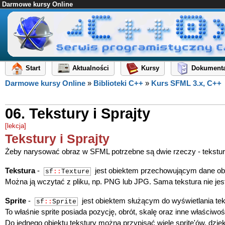
Darmowe kursy Online
Start
Aktualności
Kursy
Dokumenta
Darmowe kursy Online
»
Biblioteki C++
»
Kurs SFML 3.x, C++
06. Tekstury i Sprajty
[lekcja]
Tekstury i Sprajty
Żeby narysować obraz w SFML potrzebne są dwie rzeczy - tekstura 
Tekstura
-
jest obiektem przechowującym dane obra
sf
::
Texture
Można ją wczytać z pliku, np. PNG lub JPG. Sama tekstura nie jes
Sprite
-
jest obiektem służącym do wyświetlania tek
sf
::
Sprite
To właśnie sprite posiada pozycję, obrót, skalę oraz inne właściw
Do jednego obiektu tekstury można przypisać wiele sprite'ów, dz