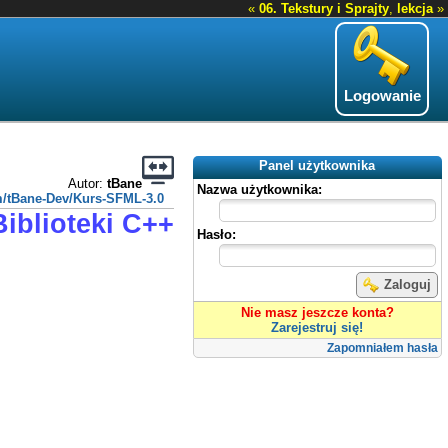
«
06. Tekstury i Sprajty
,
lekcja
»
Logowanie
Panel użytkownika
Autor:
tBane
Nazwa użytkownika:
om/tBane-Dev/Kurs-SFML-3.0
Biblioteki C++
Hasło:
Zaloguj
Nie masz jeszcze konta?
Zarejestruj się!
Zapomniałem hasła