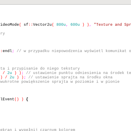
VideoMode
(
sf
::
Vector2u
(
800u
,
600u
) )
,
"Texture and Sp
ury
::
endl
;
// w przypadku niepowodzenia wyświetl komunikat 
jta i przypisanie do niego tekstury
) /
2u
) )
;
// ustawienie punktu odniesienia na środek t
() /
2u
) )
;
// ustawienie sprajta na środku okna
dwukrotne powiększenie sprajta w poziomie i w pionie
llEvent
() )
{
 ekran i wypełnij czarnym kolorem