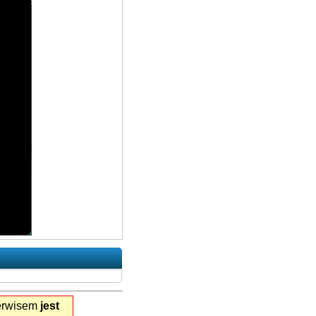
serwisem
jest