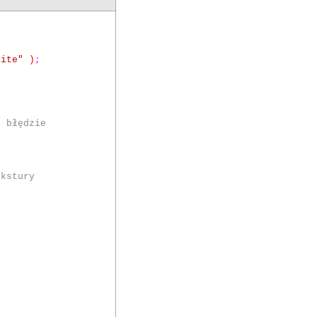
rite"
)
;
o błędzie
ekstury