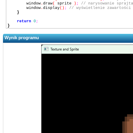
window
.
draw
(
sprite
)
;
// narysowanie sprajt
window
.
display
()
;
// wyświetlenie zawartości
}
return
0
;
}
Wynik programu