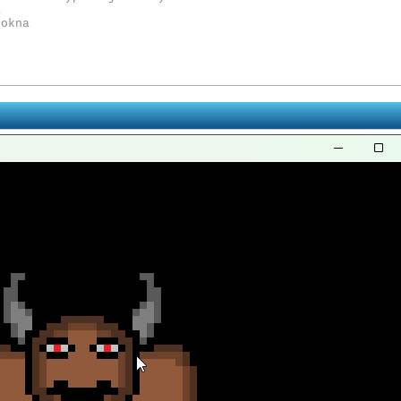
a
 okna