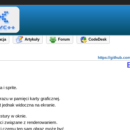
cja
Artykuły
Forum
CodeDesk
https://github.c
i sprite.
zu w pamięci karty graficznej.
t jednak widoczna na ekranie.
stury w oknie.
ości związane z renderowaniem.
ięki czemu ten sam obraz może być