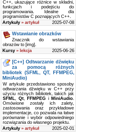
C++, ukazujące różnice w składni,
funkcjach i podejściu do
programowania. Idealne dla
programistów C poznających C++.
Artykuły
» artykuł
2025-07-08
Wstawianie obrazków
Znacznik do wstawiania
obrazów to [img].
Kursy
» lekcja
2025-06-26
[C++] Odtwarzanie dźwięku
za pomocą różnych
bibliotek (SFML, QT, FFMPEG,
MiniAudio)
W artykule przedstawiono sposoby
odtwarzania dźwięku w C++ przy
użyciu różnych bibliotek, takich jak
SFML
,
Qt
,
FFMPEG
i
MiniAudio
.
Omówione zostały ich zalety,
zastosowania oraz przykładowe
implementacje, co pozwala na łatwe
porównanie i wybór odpowiedniego
rozwiązania do własnego projektu.
Artykuły
» artykuł
2025-02-01