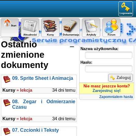
Logowanie
Start
Aktualności
Kursy
Dokumentacja
Artykuły
Forum
Ostatnio
Panel użytkownika
Nazwa użytkownika:
zmienione
dokumenty
Hasło:
Zaloguj
09. Sprite Sheet i Animacja
Nie masz jeszcze konta?
Kursy
» lekcja
34 dni temu
Zarejestruj się!
Zapomniałem hasła
08. Zegar i Odmierzanie
Czasu
Kursy
» lekcja
34 dni temu
07. Czcionki i Teksty