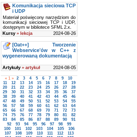
Komunikacja sieciowa TCP
i UDP
Materiał poświęcony narzędziom do
komunikacji sieciowej TCP i UDP,
dostępnym w bibliotece SFML 2.x.
Kursy
» lekcja
2024-08-26
[Oat++] Tworzenie
Webservice'ów w C++ z
wygenerowaną dokumentacją
Artykuły
» artykuł
2024-08-05
« 1 »
2
3
4
5
6
7
8
9
10
11
12
13
14
15
16
17
18
19
20
21
22
23
24
25
26
27
28
29
30
31
32
33
34
35
36
37
38
39
40
41
42
43
44
45
46
47
48
49
50
51
52
53
54
55
56
57
58
59
60
61
62
63
64
65
66
67
68
69
70
71
72
73
74
75
76
77
78
79
80
81
82
83
84
85
86
87
88
89
90
91
92
93
94
95
96
97
98
99
100
101
102
103
104
105
106
107
108
109
110
111
112
113