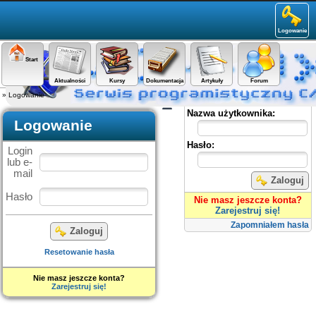
Logowanie
Start
Aktualności
Kursy
Dokumentacja
Artykuły
Forum
»
Logowanie
Panel użytkownika
Nazwa użytkownika:
Logowanie
Hasło:
Login
lub e-
mail
Zaloguj
Hasło
Nie masz jeszcze konta?
Zarejestruj się!
Zapomniałem hasła
Zaloguj
Resetowanie hasła
Nie masz jeszcze konta?
Zarejestruj się!