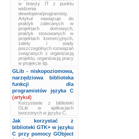
w branży IT z punktu
widzenia
dewelopera/programisty.
Artykuł nawiązuje do
praktyk zalecanych w
projektach domowych,
praktyk stosowanych w
projektach komercyjnych,
zalety i wady
poszczególnych rozwiązań
związanych z organizacją
projektu, organizacją pracy
w projekcie itp.
GLib - niskopoziomowa,
narzędziowa biblioteka
funkcji dla
programistów języka C
(artykuł)
Korzystanie z biblioteki
GLib w aplikacjach
tworzonych w języku C.
Jak korzystać z
biblioteki GTK+ w języku
C przy pomocy GObject