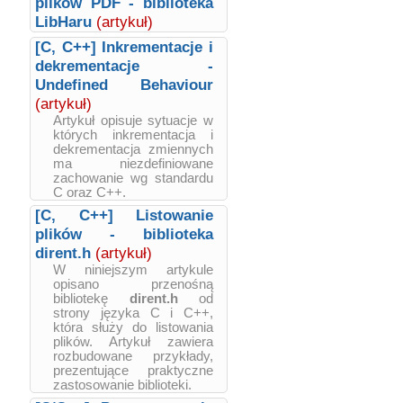
plików PDF - biblioteka
LibHaru
(artykuł)
[C, C++] Inkrementacje i
dekrementacje -
Undefined Behaviour
(artykuł)
Artykuł opisuje sytuacje w
których inkrementacja i
dekrementacja zmiennych
ma niezdefiniowane
zachowanie wg standardu
C oraz C++.
[C, C++] Listowanie
plików - biblioteka
dirent.h
(artykuł)
W niniejszym artykule
opisano przenośną
bibliotekę
dirent.h
od
strony języka C i C++,
która służy do listowania
plików. Artykuł zawiera
rozbudowane przykłady,
prezentujące praktyczne
zastosowanie biblioteki.