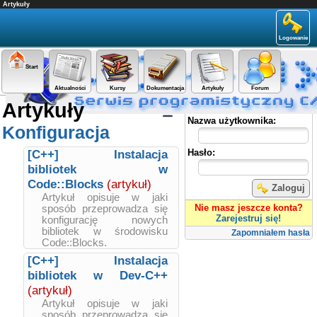
Artykuły
Logowanie
Start
Aktualności
Kursy
Dokumentacja
Artykuły
Forum
Artykuły
Panel użytkownika
Nazwa użytkownika:
Konfiguracja
[C++] Instalacja
Hasło:
bibliotek w
Code::Blocks
(artykuł)
Zaloguj
Artykuł opisuje w jaki
Nie masz jeszcze konta?
sposób przeprowadza się
Zarejestruj się!
konfigurację nowych
bibliotek w środowisku
Zapomniałem hasła
Code::Blocks.
[C++] Instalacja
bibliotek w Dev-C++
(artykuł)
Artykuł opisuje w jaki
sposób przeprowadza się