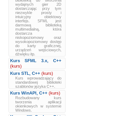
biblioteką do tworzenia
wydajnych gier 2D
dostarczając przy tym
niezwykle prosty i
intuicyjny obiektowy
interfejs. SFML jest
darmową biblioteką
multimedialną, która
dostarcza
niskopoziomowy oraz
wysokopoziomowy dostęp
do karty graficznej,
urządzeń wejściowych,
dźwięku itp.
Kurs SFML 3.x, C++
(kurs)
Kurs STL, C++
(kurs)
Kurs wprowadzający do
standardowej biblioteki
szablonów języka C++.
Kurs WinAPI, C++
(kurs)
Rozbudowany kurs
tworzenia aplikacji
okienkowych w systemie
Windows.