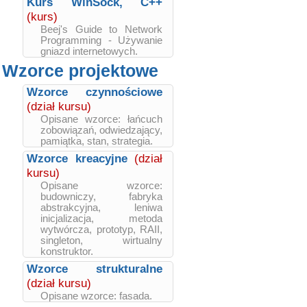
Kurs WinSock, C++
(kurs)
Beej's Guide to Network
Programming - Używanie
gniazd internetowych.
Wzorce projektowe
Wzorce czynnościowe
(dział kursu)
Opisane wzorce: łańcuch
zobowiązań, odwiedzający,
pamiątka, stan, strategia.
Wzorce kreacyjne
(dział
kursu)
Opisane wzorce:
budowniczy, fabryka
abstrakcyjna, leniwa
inicjalizacja, metoda
wytwórcza, prototyp, RAII,
singleton, wirtualny
konstruktor.
Wzorce strukturalne
(dział kursu)
Opisane wzorce: fasada.