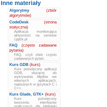
Inne materiały
Algorytmy
(zbiór
algorytmów)
CodeDesk
(strona
statyczna)
Aplikacja monitorująca
aktywność na serwisie
cpp0x.pl
FAQ
(często zadawane
pytania)
FAQ, czyli zbiór często
zadawanych pytań.
Kurs GDB
(kurs)
Kurs poświęcony aplikacji
GDB, służącej do
wykrywania błędów we
własnych aplikacjach,
napisanych w językach C i
C++.
Kurs Glade, GTK+
(kurs)
Kurs poświęcony
tworzeniu interfejsów
graficznych dla biblioteki