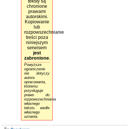
teksty są
chronione
prawami
autorskimi.
Kopiowanie
lub
rozpowszechnianie
treści poza
niniejszym
serwisem
jest
zabronione
.
Powyższe
ograniczenie
nie dotyczy
autora
opracowania,
któremu
przysługuje
prawo do
rozpowszechniania
własnego
tekstu wedle
własnego
uznania.