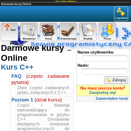
«
kurs
,
online
,
darmowy
»
Darmowe kursy Online
Logowanie
Start
Aktualności
Kursy
Dokumentacja
Artykuły
Forum
Darmowe kursy
Panel użytkownika
Nazwa użytkownika:
Online
Kurs C++
Hasło:
FAQ
(często zadawane
Zaloguj
pytania)
Zbiór często zadawanych
Nie masz jeszcze konta?
pytań, związanych z C++.
Zarejestruj się!
Zapomniałem hasła
Poziom 1
(dział kursu)
Część I. Materiał
wprowadzający do
programowania w języku
C++. Omówienie
dostępnych środowisk
programistycznych do