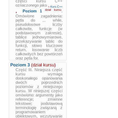
części kursu C++
oznaczonego jako
»
Kurs C++
dział kursu
Poziom 1
.
♦
Omówione zagadnienia:
pętla do ... while,
pseudolosowe liczby
całkowite, funkcje (w
podstawowym zakresie),
tablice jednowymiarowe,
przekazywanie tablic do
funkcji, słowo kluczowe
return, losowanie liczb
całkowitych bez powtórzeń
oraz pętla for.
Poziom 3
(dział kursu)
Część III. Niniejsza część
kursu wymaga
doskonałego opanowania
dwóch poprzednich
poziomów z niniejszego
kursu. W niniejszej części
omówiono: argumenty jako
referencje; zmienne
tekstowe; podstawową
terminologię związaną z
programowaniem
obiektowym, wczytywanie