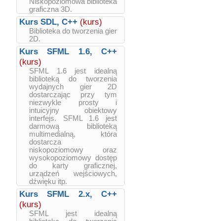
Niskopoziomowa biblioteka
graficzna 3D.
Kurs SDL, C++
(kurs)
Biblioteka do tworzenia gier
2D.
Kurs SFML 1.6, C++
(kurs)
SFML 1.6 jest idealną
biblioteką do tworzenia
wydajnych gier 2D
dostarczając przy tym
niezwykle prosty i
intuicyjny obiektowy
interfejs. SFML 1.6 jest
darmową biblioteką
multimedialną, która
dostarcza
niskopoziomowy oraz
wysokopoziomowy dostęp
do karty graficznej,
urządzeń wejściowych,
dźwięku itp.
Kurs SFML 2.x, C++
(kurs)
SFML jest idealną