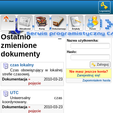
Logowanie
Start
Aktualności
Kursy
Dokumentacja
Artykuły
Forum
Ostatnio
Panel użytkownika
Nazwa użytkownika:
zmienione
dokumenty
Hasło:
Zaloguj
czas lokalny
Czas obowiązujący w lokalnej
Nie masz jeszcze konta?
strefie czasowej.
Zarejestruj się!
Dokumentacja
»
2010-03-23
Zapomniałem hasła
pojęcie
UTC
Uniwersalny czas
koordynowany.
Dokumentacja
»
2010-03-23
pojęcie