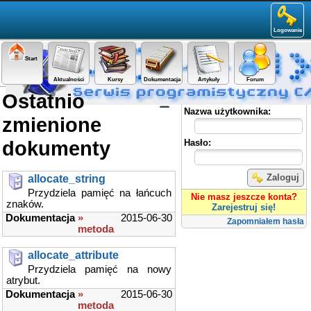
Logowanie
Start
Aktualności
Kursy
Dokumentacja
Artykuły
Forum
Ostatnio
Panel użytkownika
Nazwa użytkownika:
zmienione
dokumenty
Hasło:
Zaloguj
allocate_string
Przydziela pamięć na łańcuch
Nie masz jeszcze konta?
znaków.
Zarejestruj się!
Dokumentacja
»
2015-06-30
Zapomniałem hasła
metoda
allocate_attribute
Przydziela pamięć na nowy
atrybut.
Dokumentacja
»
2015-06-30
metoda