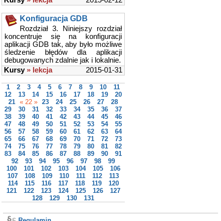
Kursy
» lekcja
2015-02-12
Konfiguracja GDB
Rozdział 3. Niniejszy rozdział
koncentruje się na konfiguracji
aplikacji GDB tak, aby było możliwe
śledzenie błędów dla aplikacji
debugowanych zdalnie jak i lokalnie.
Kursy
» lekcja
2015-01-31
1
2
3
4
5
6
7
8
9
10
11
12
13
14
15
16
17
18
19
20
21
« 22 »
23
24
25
26
27
28
29
30
31
32
33
34
35
36
37
38
39
40
41
42
43
44
45
46
47
48
49
50
51
52
53
54
55
56
57
58
59
60
61
62
63
64
65
66
67
68
69
70
71
72
73
74
75
76
77
78
79
80
81
82
83
84
85
86
87
88
89
90
91
92
93
94
95
96
97
98
99
100
101
102
103
104
105
106
107
108
109
110
111
112
113
114
115
116
117
118
119
120
121
122
123
124
125
126
127
128
129
130
131
Regulamin