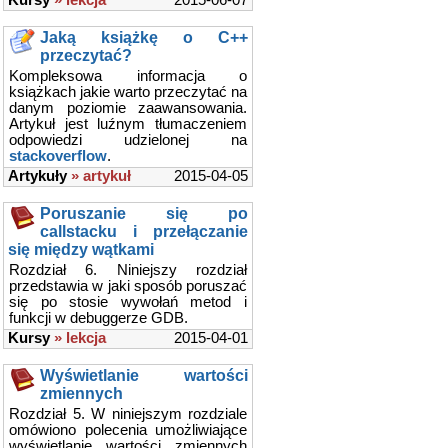
Kursy
» lekcja
2015-06-07
Jaką książkę o C++
przeczytać?
Kompleksowa informacja o
książkach jakie warto przeczytać na
danym poziomie zaawansowania.
Artykuł jest luźnym tłumaczeniem
odpowiedzi udzielonej na
stackoverflow
.
Artykuły
» artykuł
2015-04-05
Poruszanie się po
callstacku i przełączanie
się między wątkami
Rozdział 6. Niniejszy rozdział
przedstawia w jaki sposób poruszać
się po stosie wywołań metod i
funkcji w debuggerze GDB.
Kursy
» lekcja
2015-04-01
Wyświetlanie wartości
zmiennych
Rozdział 5. W niniejszym rozdziale
omówiono polecenia umożliwiające
wyświetlanie wartości zmiennych