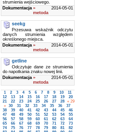
strumienia wejściowego.
Dokumentacja
»
2014-05-01
metoda
seekg
Przesuwa wskaźnik odczytu
danych strumienia względem
określonego miejsca.
Dokumentacja
»
2014-05-01
metoda
getline
Odczytuje dane ze strumienia
do napotkania znaku nowej linii.
Dokumentacja
»
2014-05-01
metoda
1
2
3
4
5
6
7
8
9
10
11
12
13
14
15
16
17
18
19
20
21
22
23
24
25
26
27
28
« 29
»
30
31
32
33
34
35
36
37
38
39
40
41
42
43
44
45
46
47
48
49
50
51
52
53
54
55
56
57
58
59
60
61
62
63
64
65
66
67
68
69
70
71
72
73
74
75
76
77
78
79
80
81
82