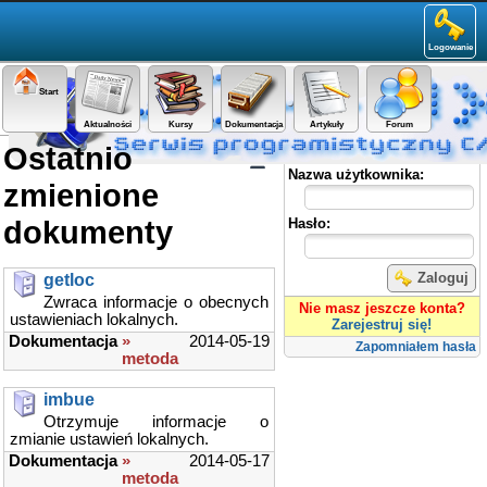
Logowanie
Start
Aktualności
Kursy
Dokumentacja
Artykuły
Forum
Ostatnio
Panel użytkownika
Nazwa użytkownika:
zmienione
dokumenty
Hasło:
Zaloguj
getloc
Zwraca informacje o obecnych
Nie masz jeszcze konta?
ustawieniach lokalnych.
Zarejestruj się!
Dokumentacja
»
2014-05-19
Zapomniałem hasła
metoda
imbue
Otrzymuje informacje o
zmianie ustawień lokalnych.
Dokumentacja
»
2014-05-17
metoda