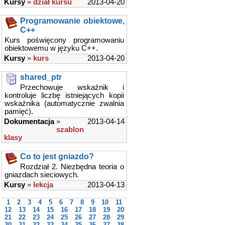
Kursy
» dział kursu
2013-04-20
Programowanie obiektowe,
C++
Kurs poświęcony programowaniu
obiektowemu w języku C++.
Kursy
» kurs
2013-04-20
shared_ptr
Przechowuje wskaźnik i
kontroluje liczbę istniejących kopii
wskaźnika (automatycznie zwalnia
pamięć).
Dokumentacja
»
2013-04-14
szablon
klasy
Co to jest gniazdo?
Rozdział 2. Niezbędna teoria o
gniazdach sieciowych.
Kursy
» lekcja
2013-04-13
1
2
3
4
5
6
7
8
9
10
11
12
13
14
15
16
17
18
19
20
21
22
23
24
25
26
27
28
29
30
31
32
33
34
35
36
37
38