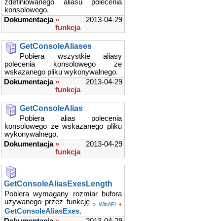
zdefiniowanego aliasu polecenia
konsolowego.
Dokumentacja
»
2013-04-29
funkcja
GetConsoleAliases
Pobiera wszystkie aliasy
polecenia konsolowego ze
wskazanego pliku wykonywalnego.
Dokumentacja
»
2013-04-29
funkcja
GetConsoleAlias
Pobiera alias polecenia
konsolowego ze wskazanego pliku
wykonywalnego.
Dokumentacja
»
2013-04-29
funkcja
GetConsoleAliasExesLength
Pobiera wymagany rozmiar bufora
używanego przez funkcję
»
WinAPI
♦
GetConsoleAliasExes
.
Dokumentacja
»
2013-04-29