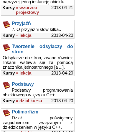
najwyżej jedną instancję obiektu.
Kursy
» wzorzec
2013-04-21
projektowy
Przyjaźń
7. O przyjaźni słów kilka..
Kursy
» lekcja
2013-04-20
Tworzenie odsyłaczy do
stron
Odsyłacze do stron, zwane również
linkami wstawia się za pomocą
znacznika jednostronnego [a ...].
Kursy
» lekcja
2013-04-20
Podstawy
Podstawy programowania
obiektowego w języku C++.
Kursy
» dział kursu
2013-04-20
Polimorfizm
Dział poświęcony
zagadnieniom związanym z
dziedziczeniem w języku C++.