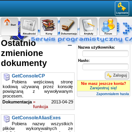
Logowanie
Start
Aktualności
Kursy
Dokumentacja
Artykuły
Forum
Ostatnio
Panel użytkownika
Nazwa użytkownika:
zmienione
dokumenty
Hasło:
Zaloguj
GetConsoleCP
Pobiera wejściową stronę
Nie masz jeszcze konta?
kodową używaną przez konsolę
Zarejestruj się!
powiązaną z wywoływanym
Zapomniałem hasła
procesem.
Dokumentacja
»
2013-04-29
funkcja
GetConsoleAliasExes
Pobiera nazwy wszystkich
plików wykonywalnych ze