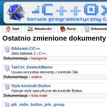
Start
Aktualności
Kursy
Dokumenta
Ostatnio zmienione dokumenty
Biblioteki C/C++
Zbiór bibliotek C i C++.
Dokumentacja
» kategoria
TabCtrl_DeleteAllItems
Usuwa wszystkie elementy z kontrolki Tab.
Dokumentacja
» makro
Style kontrolki Button
Opisuje style specyficzne dla kontrolki Button.
Dokumentacja
» lista makr
gtk_radio_button_join_group