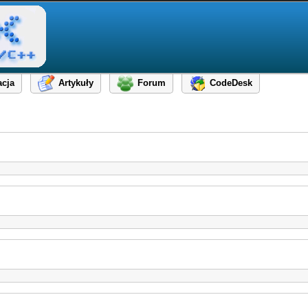
cja
Artykuły
Forum
CodeDesk