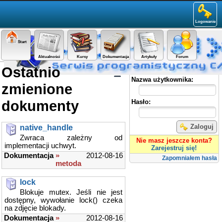
Logowanie
Start
Aktualności
Kursy
Dokumentacja
Artykuły
Forum
Ostatnio
Panel użytkownika
Nazwa użytkownika:
zmienione
dokumenty
Hasło:
Zaloguj
native_handle
Zwraca zależny od
Nie masz jeszcze konta?
implementacji uchwyt.
Zarejestruj się!
Dokumentacja
»
2012-08-16
Zapomniałem hasła
metoda
lock
Blokuje mutex. Jeśli nie jest
dostępny, wywołanie lock() czeka
na zdjęcie blokady.
Dokumentacja
»
2012-08-16