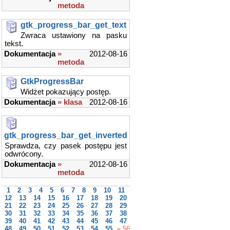
metoda
gtk_progress_bar_get_text
Zwraca ustawiony na pasku
tekst.
Dokumentacja
»
2012-08-16
metoda
GtkProgressBar
Widżet pokazujący postęp.
Dokumentacja
» klasa
2012-08-16
gtk_progress_bar_get_inverted
Sprawdza, czy pasek postępu jest
odwrócony.
Dokumentacja
»
2012-08-16
metoda
1
2
3
4
5
6
7
8
9
10
11
12
13
14
15
16
17
18
19
20
21
22
23
24
25
26
27
28
29
30
31
32
33
34
35
36
37
38
39
40
41
42
43
44
45
46
47
48
49
50
51
52
53
54
55
« 56