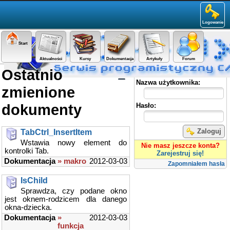
Logowanie
Start
Aktualności
Kursy
Dokumentacja
Artykuły
Forum
Ostatnio
Panel użytkownika
Nazwa użytkownika:
zmienione
dokumenty
Hasło:
Zaloguj
TabCtrl_InsertItem
Wstawia nowy element do
Nie masz jeszcze konta?
kontrolki Tab.
Zarejestruj się!
Dokumentacja
» makro
2012-03-03
Zapomniałem hasła
IsChild
Sprawdza, czy podane okno
jest oknem-rodzicem dla danego
okna-dziecka.
Dokumentacja
»
2012-03-03
funkcja