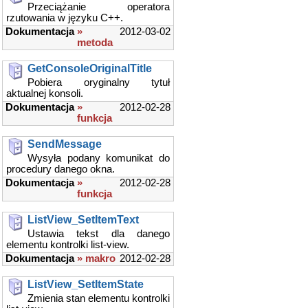
Przeciążanie operatora
rzutowania w języku C++.
Dokumentacja
»
2012-03-02
metoda
GetConsoleOriginalTitle
Pobiera oryginalny tytuł
aktualnej konsoli.
Dokumentacja
»
2012-02-28
funkcja
SendMessage
Wysyła podany komunikat do
procedury danego okna.
Dokumentacja
»
2012-02-28
funkcja
ListView_SetItemText
Ustawia tekst dla danego
elementu kontrolki list-view.
Dokumentacja
» makro
2012-02-28
ListView_SetItemState
Zmienia stan elementu kontrolki