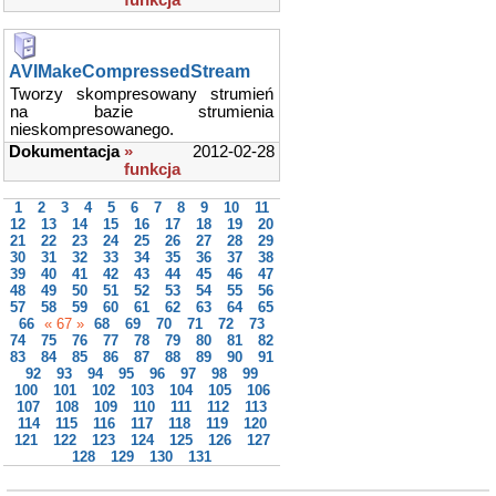
funkcja
AVIMakeCompressedStream
Tworzy skompresowany strumień
na bazie strumienia
nieskompresowanego.
Dokumentacja
»
2012-02-28
funkcja
1
2
3
4
5
6
7
8
9
10
11
12
13
14
15
16
17
18
19
20
21
22
23
24
25
26
27
28
29
30
31
32
33
34
35
36
37
38
39
40
41
42
43
44
45
46
47
48
49
50
51
52
53
54
55
56
57
58
59
60
61
62
63
64
65
66
« 67 »
68
69
70
71
72
73
74
75
76
77
78
79
80
81
82
83
84
85
86
87
88
89
90
91
92
93
94
95
96
97
98
99
100
101
102
103
104
105
106
107
108
109
110
111
112
113
114
115
116
117
118
119
120
121
122
123
124
125
126
127
128
129
130
131