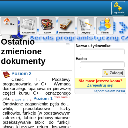
Logowanie
Start
Aktualności
Kursy
Dokumentacja
Artykuły
Forum
Ostatnio
Panel użytkownika
Nazwa użytkownika:
zmienione
dokumenty
Hasło:
Zaloguj
Poziom 2
Część II. Podstawy
Nie masz jeszcze konta?
programowania w C++. Wymaga
Zarejestruj się!
doskonałego opanowania pierwszej
Zapomniałem hasła
części kursu C++ oznaczonego
dział kursu
jako
Poziom 1
.
»
Kurs C++
♦
Omówione zagadnienia: pętla do ...
while, pseudolosowe liczby
całkowite, funkcje (w podstawowym
zakresie), tablice jednowymiarowe,
przekazywanie tablic do funkcji,
słowo kluczowe return, losowanie