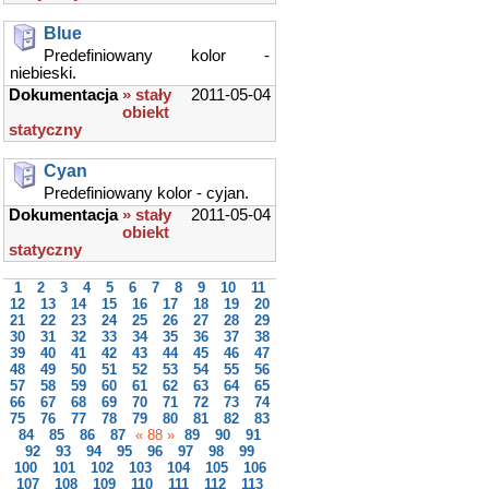
Blue
Predefiniowany kolor -
niebieski.
Dokumentacja
» stały
2011-05-04
obiekt
statyczny
Cyan
Predefiniowany kolor - cyjan.
Dokumentacja
» stały
2011-05-04
obiekt
statyczny
1
2
3
4
5
6
7
8
9
10
11
12
13
14
15
16
17
18
19
20
21
22
23
24
25
26
27
28
29
30
31
32
33
34
35
36
37
38
39
40
41
42
43
44
45
46
47
48
49
50
51
52
53
54
55
56
57
58
59
60
61
62
63
64
65
66
67
68
69
70
71
72
73
74
75
76
77
78
79
80
81
82
83
84
85
86
87
« 88 »
89
90
91
92
93
94
95
96
97
98
99
100
101
102
103
104
105
106
107
108
109
110
111
112
113