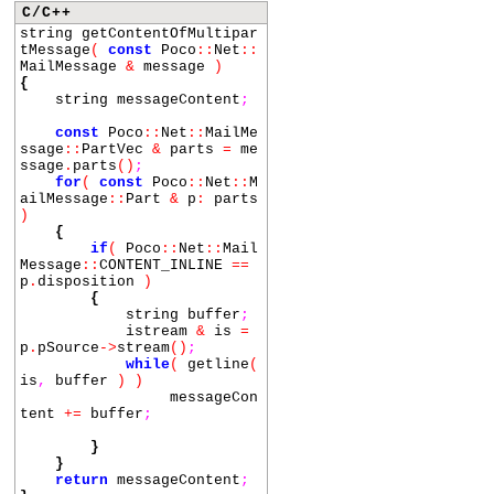
unsigned
counter
=
0
;
C/C++
for
(
auto
m
=
messages
.
rbegin
string getContentOfMultipar
()
;
m
!=
messages
.
ren
d
tMessage
()
;
++
m
(
)
const
Poco
::
Net
::
MailMessage
{
&
message
)
{
if
(
++
counter
>
num
berOfMails
string messageContent
)
;
break
;
const
Poco
::
Net
::
MailMe
Mail
ssage
::
PartVec
&&
currentMail
&
parts
=
me
=
ssage
getMailInfo
.
parts
()
(
;
session
,
m
->
id
)
;
for
(
const
Poco
::
Net
::
M
currentMail
ailMessage
::
Part
&
p
.
sizeInB
:
parts
ytes
)
=
m
->
size
;
currentMail
{
.
mailId
=
m
->
id
;
if
(
Poco
::
Net
::
Mail
downloadedMails
Message
::
CONTENT_INLINE
.
emp
==
lace_back
p
.
disposition
(
currentMail
)
)
;
}
{
string buffer
;
istream
return
downloadedMails
&
is
=
;
}
p
.
pSource
->
stream
()
;
while
(
getline
(
is
,
buffer
)
)
int
messageCon
main
()
{
tent
+=
buffer
;
const
std
::
vector
<
Mai
l
>&
mails
}
=
downloadLastMa
ils
(
}
"poczta.o2.pl"
,
"mail@
o2.pl"
return
,
"haslo"
messageContent
)
;
;