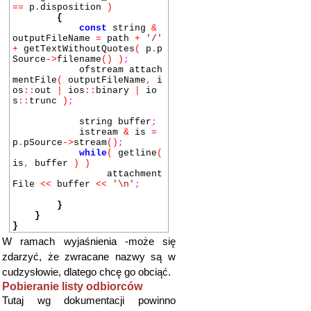
==
p
.
disposition
)
{
const
string
&
outputFileName
=
path
+
'/'
+
getTextWithoutQuotes
(
p
.
p
Source
->
filename
()
)
;
ofstream attach
mentFile
(
outputFileName
,
i
os
::
out
|
ios
::
binary
|
io
s
::
trunc
)
;
string buffer
;
istream
&
is
=
p
.
pSource
->
stream
()
;
while
(
getline
(
is
,
buffer
)
)
attachment
File
<<
buffer
<<
'\n'
;
}
}
}
W ramach wyjaśnienia -może się
zdarzyć, że zwracane nazwy są w
cudzysłowie, dlatego chcę go obciąć.
Pobieranie listy odbiorców
Tutaj wg dokumentacji powinno