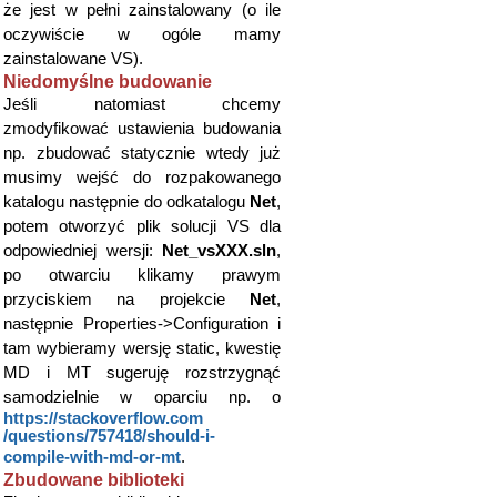
że jest w pełni zainstalowany (o ile
oczywiście w ogóle mamy
zainstalowane VS).
Niedomyślne budowanie
Jeśli natomiast chcemy
zmodyfikować ustawienia budowania
np. zbudować statycznie wtedy już
musimy wejść do rozpakowanego
katalogu następnie do odkatalogu
Net
,
potem otworzyć plik solucji VS dla
odpowiedniej wersji:
Net_vsXXX.sln
,
po otwarciu klikamy prawym
przyciskiem na projekcie
Net
,
następnie Properties->Configuration i
tam wybieramy wersję static, kwestię
MD i MT sugeruję rozstrzygnąć
samodzielnie w oparciu np. o
https://stackoverflow.com​
/questions/757418​/should-i-
compile-with-md-or-mt
.
Zbudowane biblioteki