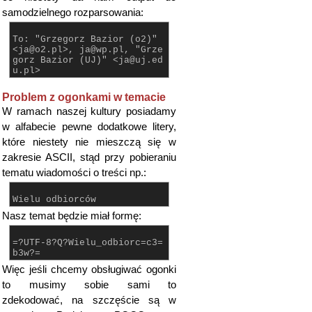
samodzielnego rozparsowania:
To: "Grzegorz Bazior (o2)"
<ja@o2.pl>, ja@wp.pl, "Grze
gorz Bazior (UJ)" <ja@uj.ed
u.pl>
Problem z ogonkami w temacie
W ramach naszej kultury posiadamy
w alfabecie pewne dodatkowe litery,
które niestety nie mieszczą się w
zakresie ASCII, stąd przy pobieraniu
tematu wiadomości o treści np.:
Wielu odbiorców
Nasz temat będzie miał formę:
=?UTF-8?Q?Wielu_odbiorc=c3=
b3w?=
Więc jeśli chcemy obsługiwać ogonki
to musimy sobie sami to
zdekodować, na szczęście są w