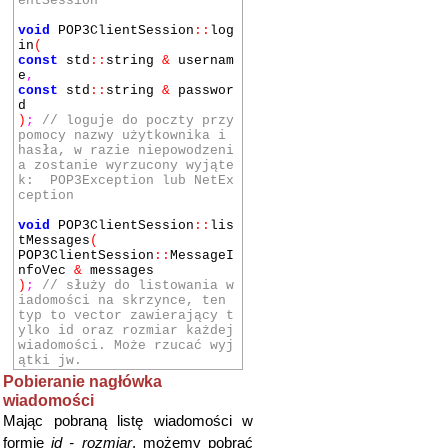
entSession
void
POP3ClientSession
::
log
in
(
const
std
::
string
&
usernam
e
,
const
std
::
string
&
passwor
d
)
;
// loguje do poczty przy
pomocy nazwy użytkownika i
hasła, w razie niepowodzeni
a zostanie wyrzucony wyjąte
k: POP3Exception lub NetEx
ception
void
POP3ClientSession
::
lis
tMessages
(
POP3ClientSession
::
MessageI
nfoVec
&
messages
)
;
// służy do listowania w
iadomości na skrzynce, ten
typ to vector zawierający t
ylko id oraz rozmiar każdej
wiadomości. Może rzucać wyj
ątki jw.
Pobieranie nagłówka
wiadomości
Mając pobraną listę wiadomości w
formie
id - rozmiar
, możemy pobrać