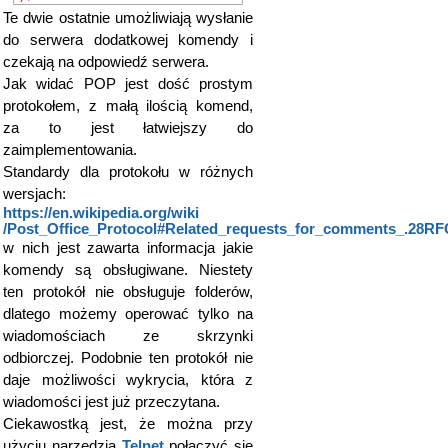
Te dwie ostatnie umożliwiają wysłanie
do serwera dodatkowej komendy i
czekają na odpowiedź serwera.
Jak widać POP jest dość prostym
protokołem, z małą ilością komend,
za to jest łatwiejszy do
zaimplementowania.
Standardy dla protokołu w różnych
wersjach:
https://en.wikipedia.org/wiki​
/Post_Office_Protocol#Related_requests_for_comments_.28RF
w nich jest zawarta informacja jakie
komendy są obsługiwane. Niestety
ten protokół nie obsługuje folderów,
dlatego możemy operować tylko na
wiadomościach ze skrzynki
odbiorczej. Podobnie ten protokół nie
daje możliwości wykrycia, która z
wiadomości jest już przeczytana.
Ciekawostką jest, że można przy
użyciu narzędzia
Telnet
połączyć się