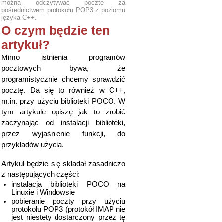
można odczytywać pocztę za
pośrednictwem protokołu POP3 z poziomu
języka C++.
O czym będzie ten
artykuł?
Mimo istnienia programów
pocztowych bywa, że
programistycznie chcemy sprawdzić
pocztę. Da się to również w C++,
m.in. przy użyciu biblioteki POCO. W
tym artykule opiszę jak to zrobić
zaczynając od instalacji biblioteki,
przez wyjaśnienie funkcji, do
przykładów użycia.
Artykuł będzie się składał zasadniczo
z następujących części:
instalacja biblioteki POCO na
Linuxie i Windowsie
pobieranie poczty przy użyciu
protokołu POP3 (protokół IMAP nie
jest niestety dostarczony przez tę