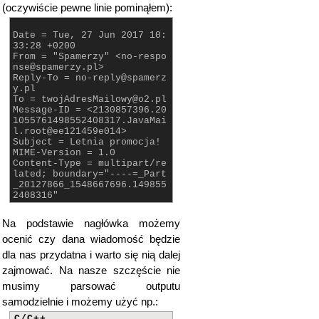
(oczywiście pewne linie pominąłem):
Date = Tue, 27 Jun 2017 10:
33:28 +0200
From = "Spamerzy" <no-respo
nse@spamerzy.pl>
Reply-To = no-reply@spamerz
y.pl
To = twojAdresMailowy@o2.pl
Message-ID = <2130857396.20
1055761498552408317.JavaMai
l.root@ee121459e014>
Subject = Letnia promocja!
MIME-Version = 1.0
Content-Type = multipart/re
lated; boundary="----=_Part
_20127866_1548667696.149855
2408316"
Na podstawie nagłówka możemy
ocenić czy dana wiadomość będzie
dla nas przydatna i warto się nią dalej
zajmować. Na nasze szczęście nie
musimy parsować outputu
samodzielnie i możemy użyć np.:
C/C++