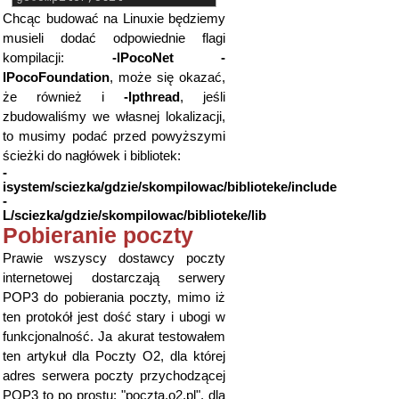
Chcąc budować na Linuxie będziemy
musieli dodać odpowiednie flagi
kompilacji:
-lPocoNet -
lPocoFoundation
, może się okazać,
że również i
-lpthread
, jeśli
zbudowaliśmy we własnej lokalizacji,
to musimy podać przed powyższymi
ścieżki do nagłówek i bibliotek:
-
isystem/sciezka/gdzie/skompilowac/biblioteke/include
-
L/sciezka/gdzie/skompilowac/biblioteke/lib
Pobieranie poczty
Prawie wszyscy dostawcy poczty
internetowej dostarczają serwery
POP3 do pobierania poczty, mimo iż
ten protokół jest dość stary i ubogi w
funkcjonalność. Ja akurat testowałem
ten artykuł dla Poczty O2, dla której
adres serwera poczty przychodzącej
POP3 to po prostu: "poczta.o2.pl", dla