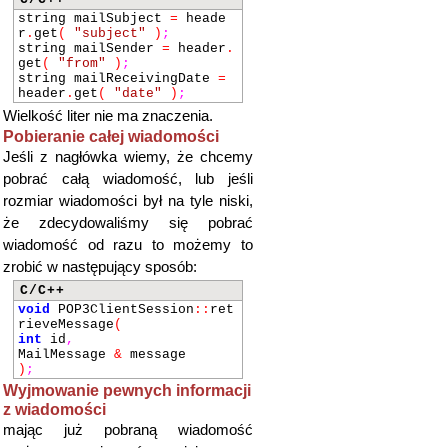
string mailSubject
=
heade
r
.
get
(
"subject"
)
;
string mailSender
=
header
.
get
(
"from"
)
;
string mailReceivingDate
=
header
.
get
(
"date"
)
;
Wielkość liter nie ma znaczenia.
Pobieranie całej wiadomości
Jeśli z nagłówka wiemy, że chcemy
pobrać całą wiadomość, lub jeśli
rozmiar wiadomości był na tyle niski,
że zdecydowaliśmy się pobrać
wiadomość od razu to możemy to
zrobić w następujący sposób:
C/C++
void
POP3ClientSession
::
ret
rieveMessage
(
int
id
,
MailMessage
&
message
)
;
Wyjmowanie pewnych informacji
z wiadomości
mając już pobraną wiadomość