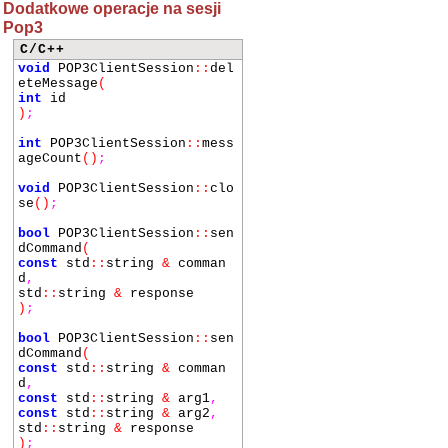
Dodatkowe operacje na sesji
Pop3
C/C++
void
POP3ClientSession
::
del
eteMessage
(
int
id
)
;
int
POP3ClientSession
::
mess
ageCount
()
;
void
POP3ClientSession
::
clo
se
()
;
bool
POP3ClientSession
::
sen
dCommand
(
const
std
::
string
&
comman
d
,
std
::
string
&
response
)
;
bool
POP3ClientSession
::
sen
dCommand
(
const
std
::
string
&
comman
d
,
const
std
::
string
&
arg1
,
const
std
::
string
&
arg2
,
std
::
string
&
response
)
;