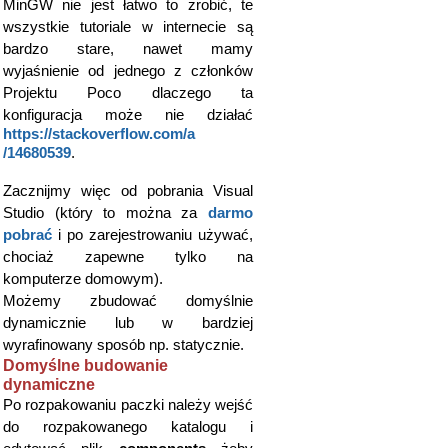
MinGW nie jest łatwo to zrobić, te
wszystkie tutoriale w internecie są
bardzo stare, nawet mamy
wyjaśnienie od jednego z członków
Projektu Poco dlaczego ta
konfiguracja może nie działać
https://stackoverflow.com/a​
/14680539
.
Zacznijmy więc od pobrania Visual
Studio (który to można za
darmo
pobrać
i po zarejestrowaniu używać,
chociaż zapewne tylko na
komputerze domowym).
Możemy zbudować domyślnie
dynamicznie lub w bardziej
wyrafinowany sposób np. statycznie.
Domyślne budowanie
dynamiczne
Po rozpakowaniu paczki należy wejść
do rozpakowanego katalogu i