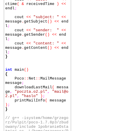
ctime
(
&
receivedTime
)
<<
endl
;
cout
<<
"subject: "
<<
message
.
getSubject
()
<<
end
l
;
cout
<<
"sender: "
<<
message
.
getSender
()
<<
end
l
;
cout
<<
"content: "
<<
message
.
getContent
()
<<
end
l
;
}
int
main
()
{
Poco
::
Net
::
MailMessage
message
;
downloadLastMail
(
messa
ge
,
"poczta.o2.pl"
,
"mail@o
2.pl"
,
"haslo"
)
;
printMailInfo
(
message
)
;
}
// g++ -isystem/home/grzego
rz/Pulpit/poco-1.7.8p3/zbud
owany/include 1pobranieOsta