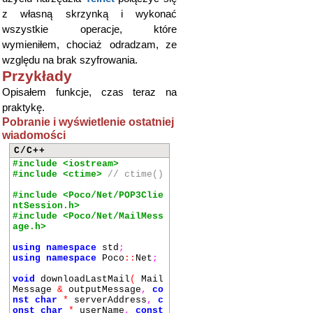
z własną skrzynką i wykonać
wszystkie operacje, które
wymieniłem, chociaż odradzam, ze
względu na brak szyfrowania.
Przykłady
Opisałem funkcje, czas teraz na
praktykę.
Pobranie i wyświetlenie ostatniej
wiadomości
C/C++
#include <iostream>
#include <ctime>
// ctime()
#include <Poco/Net/POP3Clie
ntSession.h>
#include <Poco/Net/MailMess
age.h>
using
namespace
std
;
using
namespace
Poco
::
Net
;
void
downloadLastMail
(
Mail
Message
&
outputMessage
,
co
nst
char
*
serverAddress
,
c
onst
char
*
userName
,
const