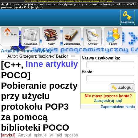
«
[C++, POCO] Pobieranie poczty przy użyciu protokołu POP3 za pomocą biblioteki POCO
,
artykuł
»
Artykuł opisuje w jaki sposób można odczytywać pocztę za pośrednictwem protokołu POP3 z
poziomu języka C++. (artykuł)
Logowanie
Start
Aktualności
Kursy
Dokumentacja
Artykuły
Forum
Artykuły
»
Inne artykuły
Panel użytkownika
Autor:
Grzegorz
'baziorek'
Bazior
Nazwa użytkownika:
[C++,
Inne artykuły
Hasło:
POCO]
Pobieranie poczty
Zaloguj
przy użyciu
Nie masz jeszcze konta?
Zarejestruj się!
protokołu POP3
Zapomniałem hasła
za pomocą
biblioteki POCO
[artykuł]
Artykuł opisuje w jaki sposób