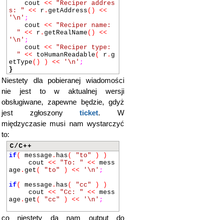
cout
<<
"Reciper addres
s: "
<<
r
.
getAddress
()
<<
'\n'
;
cout
<<
"Reciper name:
"
<<
r
.
getRealName
()
<<
'\n'
;
cout
<<
"Reciper type:
"
<<
toHumanReadable
(
r
.
g
etType
()
)
<<
'\n'
;
}
Niestety dla pobieranej wiadomości
nie jest to w aktualnej wersji
obsługiwane, zapewne będzie, gdyż
jest zgłoszony
ticket
. W
międzyczasie musi nam wystarczyć
to:
C/C++
if
(
message
.
has
(
"to"
)
)
cout
<<
"To: "
<<
mess
age
.
get
(
"to"
)
<<
'\n'
;
if
(
message
.
has
(
"cc"
)
)
cout
<<
"Cc: "
<<
mess
age
.
get
(
"cc"
)
<<
'\n'
;
co niestety da nam output do