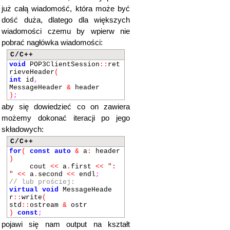
już całą wiadomość, która może być
dość duża, dlatego dla większych
wiadomości czemu by wpierw nie
pobrać nagłówka wiadomości:
C/C++
void
POP3ClientSession
::
ret
rieveHeader
(
int
id
,
MessageHeader
&
header
)
;
aby się dowiedzieć co on zawiera
możemy dokonać iteracji po jego
składowych:
C/C++
for
(
const
auto
&
a
:
header
)
cout
<<
a
.
first
<<
":
"
<<
a
.
second
<<
endl
;
// lub prościej:
virtual
void
MessageHeade
r
::
write
(
std
::
ostream
&
ostr
)
const
;
pojawi się nam output na kształt