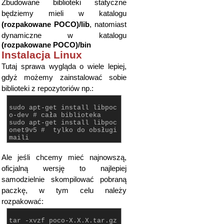
Zbudowane biblioteki statyczne
będziemy mieli w katalogu
(rozpakowane POCO)/lib
, natomiast
dynamiczne w katalogu
(rozpakowane POCO)/bin
Instalacja Linux
Tutaj sprawa wygląda o wiele lepiej,
gdyż możemy zainstalować sobie
biblioteki z repozytoriów np.:
sudo apt-get install libpoc
o-dev # cała biblioteka
sudo apt-get install libpoc
onet9v5 # tylko do obsługi
maili
Ale jeśli chcemy mieć najnowszą,
oficjalną wersję to najlepiej
samodzielnie skompilować pobraną
paczkę, w tym celu należy
rozpakować:
tar -xvzf poco-X.X.X.tar.gz