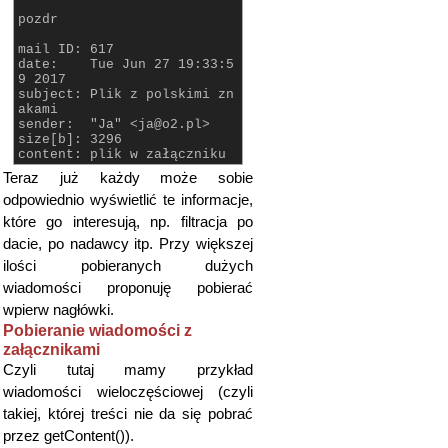
mail
.
subject
=
message
.
pozdr
getSubject
()
;
mail
.
sender
=
message
.
g
mail ID: 617
etSender
()
;
date: Tue Jun 27 19:33:5
mail
.
content
=
message
.
9 2017
getContent
()
;
subject: Plik z polskimi zn
return
mail
;
akami
}
sender: "Ja" <ja@o2.pl>
size[b]: 3296
std
::
vector
<
Mail
>
downlo
content: plik w załączniku
adLastMails
(
const
char
*
s
Teraz już każdy może sobie
erverAddress
,
const
char
*
userName
,
const
char
*
pass
odpowiednio wyświetlić te informacje,
word
,
unsigned
numberOfMail
które go interesują, np. filtracja po
s
=
3
)
{
dacie, po nadawcy itp. Przy większej
POP3ClientSession sessi
ilości pobieranych dużych
on
(
serverAddress
)
;
session
.
login
(
userNam
wiadomości proponuję pobierać
e
,
password
)
;
wpierw nagłówki.
Pobieranie wiadomości z
Poco
::
Net
::
POP3ClientSe
ssion
::
MessageInfoVec messa
załącznikami
ges
;
Czyli tutaj mamy przykład
session
.
listMessages
(
m
essages
)
;
wiadomości wieloczęściowej (czyli
takiej, której treści nie da się pobrać
std
::
vector
<
Mail
>
do
wnloadedMails
;
przez getContent()).