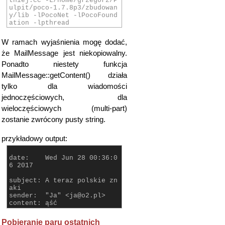
tniej.cc -L/home/grzegorz/P
ulpit/poco-1.7.8p3/zbudowan
y/lib -lPocoNet -lPocoFound
ation -lpthread
W ramach wyjaśnienia mogę dodać,
że MailMessage jest niekopiowalny.
Ponadto niestety funkcja
MailMessage::getContent() działa
tylko dla wiadomości
jednoczęściowych, dla
wieloczęściowych (multi-part)
zostanie zwrócony pusty string.
przykładowy output:
date: Wed Jun 28 00:36:0
6 2017
subject: A teraz polskie zn
aki
sender: "Ja" <ja@o2.pl>
content: ąść
Pobieranie paru ostatnich