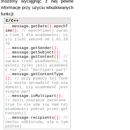
możemy wyciągnąć z niej pewne
informacje przy użyciu wbudowanych
funkcji:
C/C++
...
message
.
getDate
()
.
epochT
ime
()
;
// epochTime() zwrac
a time_t dla wiadomości, cz
yli ilość sekund od 1.01.19
70
...
message
.
getSender
()
;
...
message
.
getSubject
()
;
...
message
.
getContent
()
;
//
zwraca treść wiadomości, ni
estety tylko jeśli wiadomoś
ć nie jest "multipart-part"
...
message
.
getContentType
()
;
// przy pomocy tej funk
cji można sprawdzić typ wia
domości, czy wiadomość jest
single-part
...
message
.
isMultipart
()
;
// jeśli zostanie zwrócone
true to nie uda się nam tej
wiadomości pobrać przez get
Content()
...
message
.
recipients
()
;
//
vector odbiorców, ale o tym
później