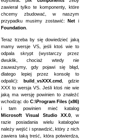
edytować plik
components
żeby
zawierał tylko te komponenty, które
chcemy zbudować, w naszym
przypadku musimy zostawić:
Net
i
Foundation
.
Teraz trzeba by się dowiedzieć jaką
mamy wersje VS, jeśli ktoś wie to
odpala skrypt (wystarczy przez
dwuklik, chociaż wtedy nie
zauważymy, gdy pojawi się błąd,
dlatego lepiej przez konsolę to
odpalić):
build_vsXXX.cmd
, gdzie
XXX to wersja VS. Jeśli ktoś nie wie
jaką ma wersję powinien to znaleźć
wchodząc do
C:\Program Files (x86)
i tam powinien mieć katalog
Microsoft Visual Studio XX.0
, w
razie posiadania wielu katalogów
należy wejść i sprawdzić, który z nich
zawiera taką treść, która potwierdza,