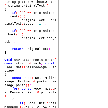
string getTextWithoutQuotes
(
string originalText
)
{
if
(
'"'
==
originalTex
t
.
front
()
)
originalText
=
ori
ginalText
.
substr
(
1
)
;
if
(
'"'
==
originalTex
t
.
back
()
)
originalText
.
pop_b
ack
()
;
return
originalText
;
}
void
saveAttachmentsToPath
(
const
string
&
path
,
const
Poco
::
Net
::
MailMessage
&
me
ssage
)
{
const
Poco
::
Net
::
MailMe
ssage
::
PartVec
&
parts
=
me
ssage
.
parts
()
;
for
(
const
Poco
::
Net
::
M
ailMessage
::
Part
&
p
:
parts
)
{
if
(
Poco
::
Net
::
Mail
Message
::
CONTENT_ATTACHMENT