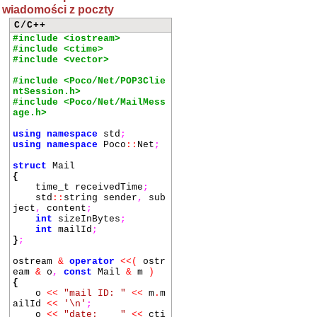
wiadomości z poczty
C/C++
#include <iostream>
#include <ctime>
#include <vector>
#include <Poco/Net/POP3Clie
ntSession.h>
#include <Poco/Net/MailMess
age.h>
using
namespace
std
;
using
namespace
Poco
::
Net
;
struct
Mail
{
time_t receivedTime
;
std
::
string sender
,
sub
ject
,
content
;
int
sizeInBytes
;
int
mailId
;
}
;
ostream
&
operator
<<
(
ostr
eam
&
o
,
const
Mail
&
m
)
{
o
<<
"mail ID: "
<<
m
.
m
ailId
<<
'\n'
;
o
<<
"date: "
<<
cti