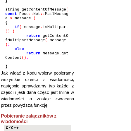
}
for
(
const
auto
&
m
:
ma
ils
string getContentOfMessage
)
(
cout
const
Poco
::
Net
<<
::
m
MailMessag
<<
endl
;
e
&
message
)
}
{
if
(
message
.
isMultipart
// g++ -isystem/home/grzego
()
)
rz/Pulpit/poco-1.7.8p3/zbud
return
getContentO
owany/include 2listowanie.c
fMultipartMessage
(
message
c -L/home/grzegorz/Pulpit/p
)
;
oco-1.7.8p3/zbudowany/lib -
else
lPocoNet -lPocoFoundation -
return
message
.
get
lpthread
Content
()
;
}
Jak widać z kodu wpierw pobieramy
wszystkie części z wiadomości,
następnie sprawdzamy typ każdej z
części i jeśli dana część jest Inline w
wiadomości to zostaje zwracana
przez powyższą funkcję.
Pobieranie załączników z
wiadomości
C/C++