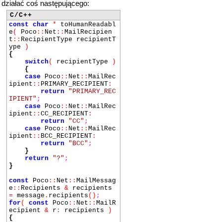
działać coś następującego:
C/C++
const
char
*
toHumanReadabl
e
(
Poco
::
Net
::
MailRecipien
t
::
RecipientType recipientT
ype
)
{
switch
(
recipientType
)
{
case
Poco
::
Net
::
MailRec
ipient
::
PRIMARY_RECIPIENT
:
return
"PRIMARY_REC
IPIENT"
;
case
Poco
::
Net
::
MailRec
ipient
::
CC_RECIPIENT
:
return
"CC"
;
case
Poco
::
Net
::
MailRec
ipient
::
BCC_RECIPIENT
:
return
"BCC"
;
}
return
"?"
;
}
const
Poco
::
Net
::
MailMessag
e
::
Recipients
&
recipients
=
message
.
recipients
()
;
for
(
const
Poco
::
Net
::
MailR
ecipient
&
r
:
recipients
)
{