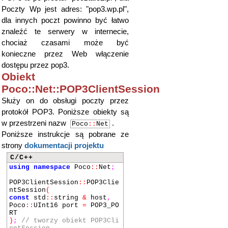
Poczty Wp jest adres: "pop3.wp.pl",
dla innych poczt powinno być łatwo
znaleźć te serwery w internecie,
chociaż czasami może być
konieczne przez Web włączenie
dostępu przez pop3.
Obiekt
Poco::Net::POP3ClientSession
Służy on do obsługi poczty przez
protokół POP3. Poniższe obiekty są
w przestrzeni nazw
.
Poco
::
Net
Poniższe instrukcje są pobrane ze
strony
dokumentacji projektu
C/C++
using
namespace
Poco
::
Net
;
POP3ClientSession
::
POP3Clie
ntSession
(
const
std
::
string
&
host
,
Poco
::
UInt16 port
=
POP3_PO
RT
)
;
// tworzy obiekt POP3Cli