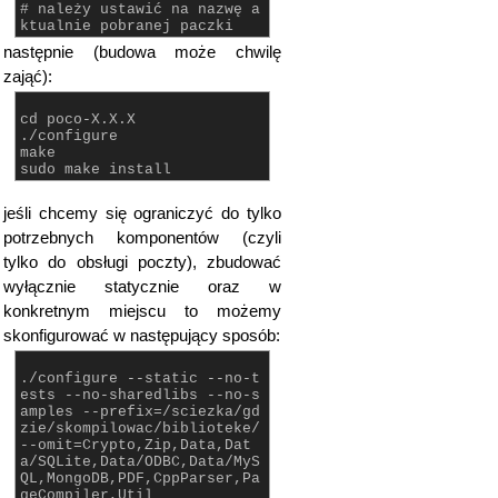
# należy ustawić na nazwę a
ktualnie pobranej paczki
następnie (budowa może chwilę
zająć):
cd poco-X.X.X
./configure
make
sudo make install
jeśli chcemy się ograniczyć do tylko
potrzebnych komponentów (czyli
tylko do obsługi poczty), zbudować
wyłącznie statycznie oraz w
konkretnym miejscu to możemy
skonfigurować w następujący sposób:
./configure --static --no-t
ests --no-sharedlibs --no-s
amples --prefix=/sciezka/gd
zie/skompilowac/biblioteke/
--omit=Crypto,Zip,Data,Dat
a/SQLite,Data/ODBC,Data/MyS
QL,MongoDB,PDF,CppParser,Pa
geCompiler,Util