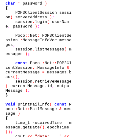
char
*
password
)
{
POP3ClientSession sessi
on
(
serverAddress
)
;
session
.
login
(
userNam
e
,
password
)
;
Poco
::
Net
::
POP3ClientSe
ssion
::
MessageInfoVec messa
ges
;
session
.
listMessages
(
m
essages
)
;
const
Poco
::
Net
::
POP3Cl
ientSession
::
MessageInfo
&
currentMessage
=
messages
.
b
ack
()
;
session
.
retrieveMessage
(
currentMessage
.
id
,
output
Message
)
;
}
void
printMailInfo
(
const
P
oco
::
Net
::
MailMessage
&
mes
sage
)
{
time_t receivedTime
=
m
essage
.
getDate
()
.
epochTime
()
;
cout
<<
"date: "
<<