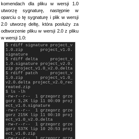
komendach dla pliku w wersji 1.0
utworzę sygnaturę, następnie w
oparciu o tę sygnaturę i plik w wersji
2.0 utworzę deltę, która posłuży za
odtworzenie pliku w wersji 2.0 z pliku
w wersji 1.0:
$ rdiff signature project_v
1.0.zip project_v1.0.
signature
$ rdiff delta project_v
1.0.signature project_v2.0.
zip project_v1.0_v2.0.delta
$ rdiff patch project_v
1.0.zip project_v1.0_
v2.0.delta project_v2.0_rec
reated.zip
$ ls -lh
-rw-r--r-- 1 grzegorz grze
gorz 3,2K lip 11 00:09 proj
ect_v1.0.signature
-rw-r--r-- 1 grzegorz grze
gorz 215K lip 11 00:10 proj
ect_v1.0_v2.0.delta
-rw-r--r-- 1 grzegorz grze
gorz 537K lip 10 20:53 proj
ect_v1.0.zip
-rw-r--r-- 1 grzegorz grze