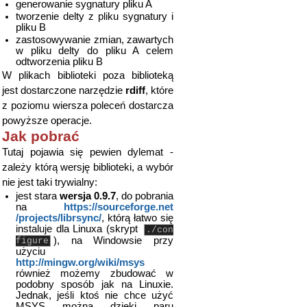
generowanie sygnatury pliku A
tworzenie delty z pliku sygnatury i
pliku B
zastosowywanie zmian, zawartych
w pliku delty do pliku A celem
odtworzenia pliku B
W plikach biblioteki poza biblioteką
jest dostarczone narzędzie
rdiff
, które
z poziomu wiersza poleceń dostarcza
powyższe operacje.
Jak pobrać
Tutaj pojawia się pewien dylemat -
zależy którą wersję biblioteki, a wybór
nie jest taki trywialny:
jest stara
wersja 0.9.7
, do pobrania
na
https://sourceforge.net​
/projects/librsync/
, którą łatwo się
instaluje dla Linuxa (skrypt
./con
), na Windowsie przy
figure
użyciu
http://mingw.org/wiki/msys
również możemy zbudować w
podobny sposób jak na Linuxie.
Jednak, jeśli ktoś nie chce użyć
MSYS można dzięki paru