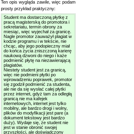
Ten opis wygląda zawile, więc podam
prosty przykład praktyczny:
Student ma dostarczoną płytkę z
pracą magisterską do promotora i
sekretariatu, termin obrony za
miesiąc, więc wyjechał za granicę.
Nagle promotor zauważył plagiat w
kodzie programu i w tekście, nie
chcąc, aby jego podopieczny miał
do końca życia zniszczoną karierę
naukową dzwoni do niego i każe
podmienić płytę na niezawierającą
plagiatów.
Niestety student jest za granicą,
więc nie podmieni płytki po
wprowadzeniu poprawek, promotor
się zgodził podmienić za studenta,
ale nie da się wysłać całej płytki
przez internet, gdyż tam za odległą
granicą nie ma kafejek
internetowych, internet jest tylko
mobilny, ale bardzo drogi i wolny,
plików do modyfikacji jest pare (a
dokument tekstowy jest bardzo
duży). Wydaje się, że student nie
jest w stanie obronić swojej
przyszłości, ale doświadczony