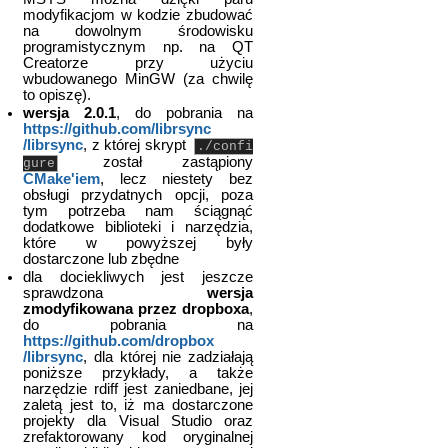
modyfikacjom w kodzie zbudować
na dowolnym środowisku
programistycznym np. na QT
Creatorze przy użyciu
wbudowanego MinGW (za chwilę
to opiszę).
wersja 2.0.1
, do pobrania na
https://github.com/librsync​
/librsync
, z której skrypt
./confi
został zastąpiony
gure
CMake'iem
, lecz niestety bez
obsługi przydatnych opcji, poza
tym potrzeba nam ściągnąć
dodatkowe biblioteki i narzędzia,
które w powyższej były
dostarczone lub zbędne
dla dociekliwych jest jeszcze
sprawdzona
wersja
zmodyfikowana przez dropboxa
,
do pobrania na
https://github.com/dropbox​
/librsync
, dla której nie zadziałają
poniższe przykłady, a także
narzędzie rdiff jest zaniedbane, jej
zaletą jest to, iż ma dostarczone
projekty dla Visual Studio oraz
zrefaktorowany kod oryginalnej