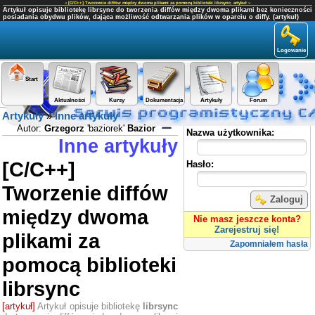
«
[C/C++] Tworzenie diffów między dwoma plikami za pomocą biblioteki librsync
,
artykuł
»
Artykuł opisuje bibliotekę librsync do tworzenia diffów między dwoma plikami bez konieczności
posiadania obydwu plików, dająca możliwość odtwarzania plików w oparciu o diffy. (artykuł)
Logowanie
Start
Aktualności
Kursy
Dokumentacja
Artykuły
Forum
Artykuły
»
Inne artykuły
Panel użytkownika
Autor:
Grzegorz
'baziorek'
Bazior
Nazwa użytkownika:
Inne artykuły
[C/C++]
Hasło:
Tworzenie diffów
Zaloguj
między dwoma
Nie masz jeszcze konta?
Zarejestruj się!
plikami za
Zapomniałem hasła
pomocą biblioteki
librsync
[artykuł]
Artykuł opisuje bibliotekę
librsync