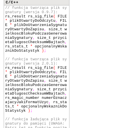
C/C++
// funkcja tworząca plik sy
gnatury (wersja 0.9.7):
rs_result rs_sig_file
(
FILE
*
plikOtwartyDoOdczytu
,
FIL
E
*
plikDoUtworzeniaSygnatu
ryOtwartyDoZapisu
,
size_t w
ielkoscBlokuPodczasGenerowa
niaSygnatury
,
size_t przyci
etaDlugoscChecksumWBajtach
,
rs_stats_t
*
opcjonalnyWska
znikDoStatystyk
)
;
// funkcja tworząca plik sy
gnatury (wersja 2.0.1):
rs_result rs_sig_file
(
FILE
*
plikOtwartyDoOdczytu
,
FIL
E
*
plikDoUtworzeniaSygnatu
ryOtwartyDoZapisu
,
size_t w
ielkoscBlokuPodczasGenerowa
niaSygnatury
,
size_t przyci
etaDlugoscChecksumWBajtach
,
rs_magic_number numerOznacz
ajacyJakiFormatUzyc
,
rs_sta
ts_t
*
opcjonalnyWskaznikDo
Statystyk
)
;
// funkcja ładująca plik sy
gnatury do pamięci (UWAGA:
Patrz też na funkcję poniże