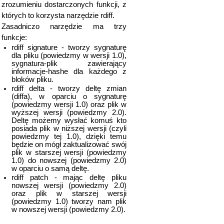
zrozumieniu dostarczonych funkcji, z
których to korzysta narzędzie rdiff.
Zasadniczo narzędzie ma trzy
funkcje:
rdiff signature - tworzy sygnaturę
dla pliku (powiedzmy w wersji 1.0),
sygnatura-plik zawierający
informacje-hashe dla każdego z
bloków pliku.
rdiff delta - tworzy deltę zmian
(diffa), w oparciu o sygnaturę
(powiedzmy wersji 1.0) oraz plik w
wyższej wersji (powiedzmy 2.0).
Deltę możemy wysłać komuś kto
posiada plik w niższej wersji (czyli
powiedzmy tej 1.0), dzięki temu
będzie on mógł zaktualizować swój
plik w starszej wersji (powiedzmy
1.0) do nowszej (powiedzmy 2.0)
w oparciu o samą deltę.
rdiff patch - mając deltę pliku
nowszej wersji (powiedzmy 2.0)
oraz plik w starszej wersji
(powiedzmy 1.0) tworzy nam plik
w nowszej wersji (powiedzmy 2.0).