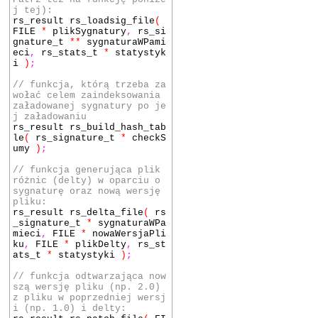
j tej):
rs_result rs_loadsig_file
(
FILE
*
plikSygnatury
,
rs_si
gnature_t
**
sygnaturaWPami
eci
,
rs_stats_t
*
statystyk
i
)
;
// funkcja, którą trzeba za
wołać celem zaindeksowania
załadowanej sygnatury po je
j załadowaniu
rs_result rs_build_hash_tab
le
(
rs_signature_t
*
checkS
umy
)
;
// funkcja generująca plik
różnic (delty) w oparciu o
sygnaturę oraz nową wersję
pliku:
rs_result rs_delta_file
(
rs
_signature_t
*
sygnaturaWPa
mieci
,
FILE
*
nowaWersjaPli
ku
,
FILE
*
plikDelty
,
rs_st
ats_t
*
statystyki
)
;
// funkcja odtwarzająca now
szą wersję pliku (np. 2.0)
z pliku w poprzedniej wersj
i (np. 1.0) i delty: