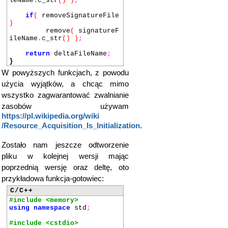
leName
.
c_str
()
)
;
rs_log_stats
(
&
stats
if
(
removeSignatureFile
)
;
)
}
remove
(
signatureF
ileName
.
c_str
()
)
;
shared_ptr
<
rs_signature_t
>
loadSumsetIntoMemory
(
con
return
deltaFileName
;
st
char
*
signatureFileName
}
)
{
W powyższych funkcjach, z powodu
shared_ptr
<
FILE
>
sig
użycia wyjątków, a chcąc mimo
natureFile
=
openFile
(
sign
atureFileName
,
"rb"
)
;
wszystko zagwarantować zwalnianie
zasobów używam
rs_signature_t
*
sumset
https://pl.wikipedia.org/wiki​
Raw
;
rs_stats_t stats
;
/Resource_Acquisition_Is_Initialization
.
rs_result result
=
rs_l
oadsig_file
(
signatureFile
.
Zostało nam jeszcze odtworzenie
get
()
,
&
sumsetRaw
,
&
stats
)
;
pliku w kolejnej wersji mając
shared_ptr
<
rs_signatu
poprzednią wersję oraz deltę, oto
re_t
>
sumset
(
sumsetRaw
,
r
przykładowa funkcja-gotowiec:
s_free_sumset
)
;
if
(
RS_DONE
!=
result
)
C/C++
{
#include <memory>
throw
runtime_error
using
namespace
std
;
(
"Problem during loading s
ignature file to memory! "
#include <cstdio>
+
string
(
rs_strerror
(
resu