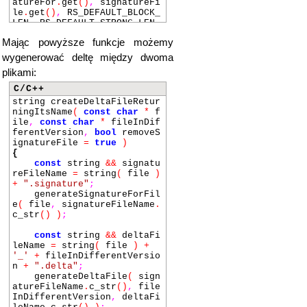
atureFor
.
get
()
,
signatureFi
le
.
get
()
,
RS_DEFAULT_BLOCK_
LEN
,
RS_DEFAULT_STRONG_LEN
,
RS_MD4_SIG_MAGIC
,
&
stats
Mając powyższe funkcje możemy
)
;
#else
wygenerować deltę między dwoma
rs_result result
=
rs_s
plikami:
ig_file
(
fileToGenerateSign
atureFor
.
get
()
,
signatureFi
C/C++
le
.
get
()
,
RS_DEFAULT_BLOCK_
string createDeltaFileRetur
LEN
,
RS_MAX_STRONG_SUM_LENG
ningItsName
(
const
char
*
f
TH
,
RS_BLAKE2_SIG_MAGIC
,
&
ile
,
const
char
*
fileInDif
stats
)
;
ferentVersion
,
bool
removeS
#endif
ignatureFile
=
true
)
#else
{
rs_result result
=
rs_s
const
string
&&
signatu
ig_file
(
fileToGenerateSign
reFileName
=
string
(
file
)
atureFor
.
get
()
,
signatureFi
+
".signature"
;
le
.
get
()
,
RS_DEFAULT_BLOCK_
generateSignatureForFil
LEN
,
RS_DEFAULT_STRONG_LEN
,
e
(
file
,
signatureFileName
.
&
stats
)
;
c_str
()
)
;
#endif
const
string
&&
deltaFi
if
(
RS_DONE
!=
result
)
leName
=
string
(
file
)
+
{
'_'
+
fileInDifferentVersio
throw
runtime_error
n
+
".delta"
;
(
"Error during generation
generateDeltaFile
(
sign
of signature! "
+
string
(
r
atureFileName
.
c_str
()
,
file
s_strerror
(
result
)
)
)
;
InDifferentVersion
,
deltaFi
}