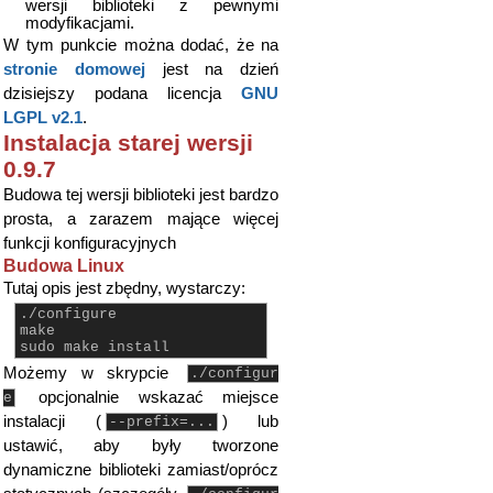
wersji biblioteki z pewnymi
modyfikacjami.
W tym punkcie można dodać, że na
stronie domowej
jest na dzień
dzisiejszy podana licencja
GNU
LGPL v2.1
.
Instalacja starej wersji
0.9.7
Budowa tej wersji biblioteki jest bardzo
prosta, a zarazem mające więcej
funkcji konfiguracyjnych
Budowa Linux
Tutaj opis jest zbędny, wystarczy:
./configure
make
sudo make install
Możemy w skrypcie
./configur
opcjonalnie wskazać miejsce
e
instalacji (
) lub
--prefix=...
ustawić, aby były tworzone
dynamiczne biblioteki zamiast/oprócz