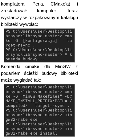
kompilatora, Perla, CMake'a) i
zrestartować komputer. Teraz
wystarczy w rozpakowanym katalogu
biblioteki wywołać:
PS C:\Users\user\Desktop\li
brsync\librsync-master> cma
ke -G "[konfiguracja]" --ta
rget=rsync .
PS C:\Users\user\Desktop\li
brsync\librsync-master> # k
omenda budowy...
Komenda
cmake
dla MinGW z
podaniem ścieżki budowy biblioteki
może wyglądać tak:
PS C:\Users\user\Desktop\li
brsync\librsync-master> cma
ke -G "MinGW Makefiles" -DC
MAKE_INSTALL_PREFIX:PATH=./
compiled/ --target=rsync .
PS C:\Users\user\Desktop\li
brsync\librsync-master> min
gw32-make.exe
PS C:\Users\user\Desktop\li
brsync\librsync-master> min
gw32-make.exe install