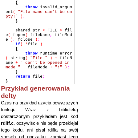
{
throw
invalid_argum
ent
(
"File name can't be em
pty!"
)
;
}
shared_ptr
<
FILE
>
fil
e
(
fopen
(
fileName
,
fileMod
e
)
,
fclose
)
;
if
(
!
file
)
{
throw
runtime_error
(
string
(
"File "
)
+
fileN
ame
+
" can't be opened in
mode "
+
fileMode
+
"!"
)
;
}
return
file
;
}
Przykład generowania
delty
Czas na przykład użycia powyższych
funkcji. Wraz z biblioteką
dostarczonym przykładem jest kod
rdiff.c
, oczywiście nie będę przeklejał
tego kodu, ani pisał rdiffa na swój
sposób od początku, zamiast tego