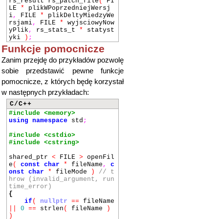
rs_result rs_patch_file
(
FI
LE
*
plikWPoprzedniejWersj
i
,
FILE
*
plikDeltyMiedzyWe
rsjami
,
FILE
*
wyjsciowyNow
yPlik
,
rs_stats_t
*
statyst
yki
)
;
Funkcje pomocnicze
Zanim przejdę do przykładów pozwolę
sobie przedstawić pewne funkcje
pomocnicze, z których będę korzystał
w następnych przykładach:
C/C++
#include <memory>
using
namespace
std
;
#include <cstdio>
#include <cstring>
shared_ptr
<
FILE
>
openFil
e
(
const
char
*
fileName
,
c
onst
char
*
fileMode
)
// t
hrow (invalid_argument, run
time_error)
{
if
(
nullptr
==
fileName
||
0
==
strlen
(
fileName
)
)