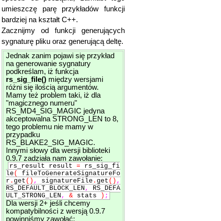
umieszczę parę przykładów funkcji
bardziej na kształt C++.
Zacznijmy od funkcji generujących
sygnaturę pliku oraz generującą deltę.
Jednak zanim pojawi się przykład
na generowanie sygnatury
podkreślam, iż funkcja
rs_sig_file()
między wersjami
różni się ilością argumentów.
Mamy też problem taki, iż dla
"magicznego numeru"
RS_MD4_SIG_MAGIC jedyna
akceptowalna STRONG_LEN to 8,
tego problemu nie mamy w
przypadku
RS_BLAKE2_SIG_MAGIC.
Innymi słowy dla wersji biblioteki
0.9.7 zadziała nam zawołanie:
rs_result result
=
rs_sig_fi
le
(
fileToGenerateSignatureFo
r
.
get
()
,
signatureFile
.
get
()
,
RS_DEFAULT_BLOCK_LEN
,
RS_DEFA
ULT_STRONG_LEN
,
&
stats
)
;
Dla wersji 2+ jeśli chcemy
kompatybilności z wersją 0.9.7
powinniśmy zawołać: