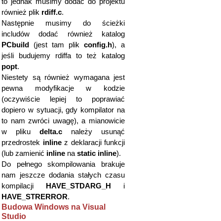
to jednak musimy dodać do projektu
również plik
rdiff.c
.
Następnie musimy do ścieżki
includów dodać również katalog
PCbuild
(jest tam plik
config.h
), a
jeśli budujemy rdiffa to też katalog
popt
.
Niestety są również wymagana jest
pewna modyfikacje w kodzie
(oczywiście lepiej to poprawiać
dopiero w sytuacji, gdy kompilator na
to nam zwróci uwagę), a mianowicie
w pliku
delta.c
należy usunąć
przedrostek
inline
z deklaracji funkcji
(lub zamienić
inline
na
static inline
).
Do pełnego skompilowania brakuje
nam jeszcze dodania stałych czasu
kompilacji
HAVE_STDARG_H
i
HAVE_STRERROR
.
Budowa Windows na Visual
Studio