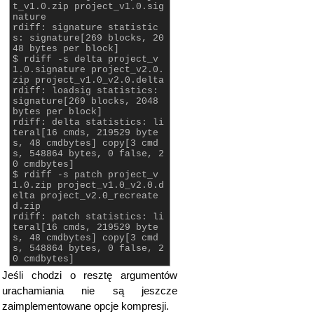
t_v1.0.zip project_v1.0.sig
nature
rdiff: signature statistic
s: signature[269 blocks, 20
48 bytes per block]
$ rdiff -s delta project_v
1.0.signature project_v2.0.
zip project_v1.0_v2.0.delta
rdiff: loadsig statistics:
signature[269 blocks, 2048
bytes per block]
rdiff: delta statistics: li
teral[16 cmds, 219529 byte
s, 48 cmdbytes] copy[3 cmd
s, 548864 bytes, 0 false, 2
0 cmdbytes]
$ rdiff -s patch project_v
1.0.zip project_v1.0_v2.0.d
elta project_v2.0_recreate
d.zip
rdiff: patch statistics: li
teral[16 cmds, 219529 byte
s, 48 cmdbytes] copy[3 cmd
s, 548864 bytes, 0 false, 2
0 cmdbytes]
Jeśli chodzi o resztę argumentów
urachamiania nie są jeszcze
zaimplementowane opcje kompresji.