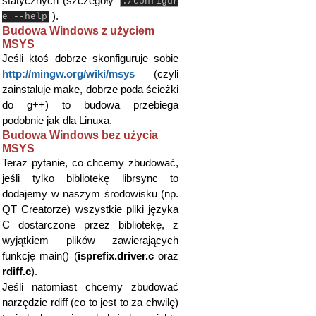
statycznych (szczegóły
./configur
).
e --help
Budowa Windows z użyciem
MSYS
Jeśli ktoś dobrze skonfiguruje sobie
http://mingw.org/wiki/msys
(czyli
zainstaluje make, dobrze poda ścieżki
do g++) to budowa przebiega
podobnie jak dla Linuxa.
Budowa Windows bez użycia
MSYS
Teraz pytanie, co chcemy zbudować,
jeśli tylko bibliotekę librsync to
dodajemy w naszym środowisku (np.
QT Creatorze) wszystkie pliki języka
C dostarczone przez bibliotekę, z
wyjątkiem plików zawierających
funkcję main() (
isprefix.driver.c
oraz
rdiff.c
).
Jeśli natomiast chcemy zbudować
narzędzie rdiff (co to jest to za chwilę)