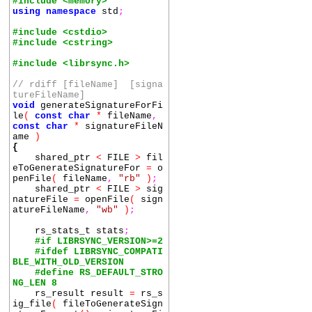
#include <memory>
using
namespace
std
;
#include <cstdio>
#include <cstring>
#include <librsync.h>
// rdiff [fileName] [signa
tureFileName]
void
generateSignatureForFi
le
(
const
char
*
fileName
,
const
char
*
signatureFileN
ame
)
{
shared_ptr
<
FILE
>
fil
eToGenerateSignatureFor
=
o
penFile
(
fileName
,
"rb"
)
;
shared_ptr
<
FILE
>
sig
natureFile
=
openFile
(
sign
atureFileName
,
"wb"
)
;
rs_stats_t stats
;
#if LIBRSYNC_VERSION>=2
#ifdef LIBRSYNC_COMPATI
BLE_WITH_OLD_VERSION
#define RS_DEFAULT_STRO
NG_LEN 8
rs_result result
=
rs_s
ig_file
(
fileToGenerateSign