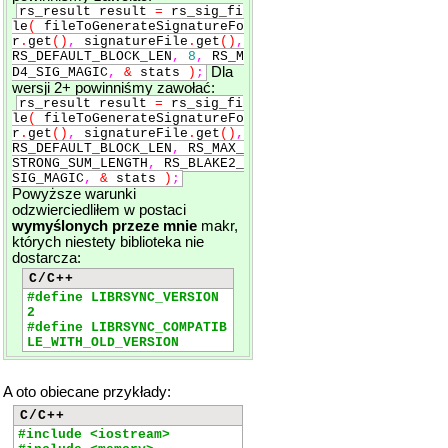
rs_result result
=
rs_sig_fi
le
(
fileToGenerateSignatureFo
r
.
get
()
,
signatureFile
.
get
()
,
RS_DEFAULT_BLOCK_LEN
,
8
,
RS_M
Dla
D4_SIG_MAGIC
,
&
stats
)
;
wersji 2+ powinniśmy zawołać:
rs_result result
=
rs_sig_fi
le
(
fileToGenerateSignatureFo
r
.
get
()
,
signatureFile
.
get
()
,
RS_DEFAULT_BLOCK_LEN
,
RS_MAX_
STRONG_SUM_LENGTH
,
RS_BLAKE2_
SIG_MAGIC
,
&
stats
)
;
Powyższe warunki
odzwierciedliłem w postaci
wymyślonych przeze mnie
makr,
których niestety biblioteka nie
dostarcza:
C/C++
#define LIBRSYNC_VERSION
2
#define LIBRSYNC_COMPATIB
LE_WITH_OLD_VERSION
A oto obiecane przykłady:
C/C++
#include <iostream>