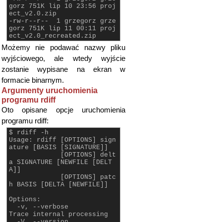
gorz 751K lip 10 23:56 proj
ect_v2.0.zip
-rw-r--r-- 1 grzegorz grze
gorz 751K lip 11 00:11 proj
ect_v2.0_recreated.zip
Możemy nie podawać nazwy pliku
wyjściowego, ale wtedy wyjście
zostanie wypisane na ekran w
formacie binarnym.
Argumenty uruchomienia
programu rdiff
Oto opisane opcje uruchomienia
programu rdiff:
$ rdiff -h
Usage: rdiff [OPTIONS] sign
ature [BASIS [SIGNATURE]]
[OPTIONS] delt
a SIGNATURE [NEWFILE [DELT
A]]
[OPTIONS] patc
h BASIS [DELTA [NEWFILE]]
Options:
-v, --verbose
Trace internal processing
-V, --version