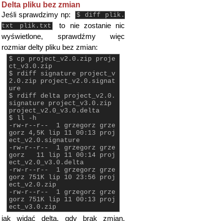
Delta pliku bez zmian
Jeśli sprawdzimy np:
$ diff plik.
to nie zostanie nic
txt plik.txt
wyświetlone, sprawdźmy więc
rozmiar delty pliku bez zmian:
$ cp project_v2.0.zip proje
ct_v3.0.zip
$ rdiff signature project_v
2.0.zip project_v2.0.signat
ure
$ rdiff delta project_v2.0.
signature project_v3.0.zip
project_v2.0_v3.0.delta
$ ll -h
-rw-r--r-- 1 grzegorz grze
gorz 4,5K lip 11 00:13 proj
ect_v2.0.signature
-rw-r--r-- 1 grzegorz grze
gorz 11 lip 11 00:14 proj
ect_v2.0_v3.0.delta
-rw-r--r-- 1 grzegorz grze
gorz 751K lip 10 23:56 proj
ect_v2.0.zip
-rw-r--r-- 1 grzegorz grze
gorz 751K lip 11 00:13 proj
ect_v3.0.zip
jak widać delta, gdy brak zmian,