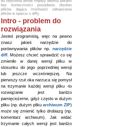
do tworzenia diffów między dwoma plikami
bez konieczności posiadania obydwu
plików, dająca możliwość odtwarzania
plików w oparciu o diffy.
Intro - problem do
rozwiązania
Jesteś programistą, więc na pewno
znasz jakieś narzędzie do
porównywania plików np.
narzędzie
diff
. Możesz chcieć sprawdzić co się
zmieniło w danej wersji pliku w
stosunku do jego poprzedniej wersji
lub jeszcze wcześniejszej. Na
pierwszy rzut oka narzuca się pomysł
na trzymanie każdej wersji pliku -to
rozwiązanie jest bardzo
pamięciożerne, gdyż często w dużym
pliku (np. dużym pliku
archiwum ZIP
)
może się zmienić tylko drobiazg (np.
komentarz archiwum). Jak widać
trzymanie całych wersji jest bardzo