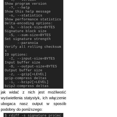
Show program version
-?, --help
Show this help message
-s, --statistics
Show performance statistics
Delta-encoding options:
-b, --block-size=BYTES
Signature block size
-S, --sum-size=BYTES
Set signature strength
--paranoia
Verify all rolling checksum
s
IO options:
-I, --input-size=BYTES
Input buffer size
-O, --output-size=BYTES
Output buffer size
-z, --gzip[=LEVEL]
gzip-compress deltas
-i, --bzip2[=LEVEL]
bzip2-compress deltas
jak widać z nich jest możliwość
wyświetlenia statystyk, ich włączenie
ubogaca nasz output w sposób
podobny do poniższego:
$ rdiff -s signature projec