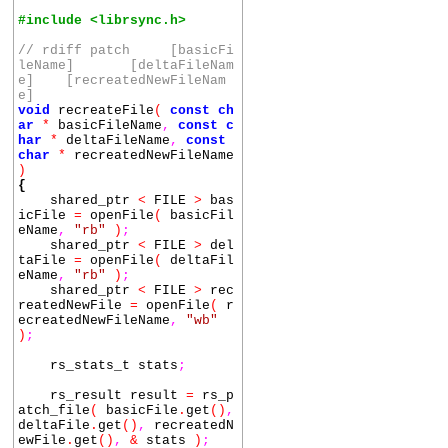
lt
)
)
)
;
#include <librsync.h>
}
rs_log_stats
(
&
stats
// rdiff patch [basicFi
)
;
leName] [deltaFileNam
e] [recreatedNewFileNam
result
=
rs_build_hash_
e]
table
(
sumset
.
get
()
)
;
void
recreateFile
(
const
ch
if
(
RS_DONE
!=
result
)
ar
*
basicFileName
,
const
c
{
har
*
deltaFileName
,
const
throw
runtime_error
char
*
recreatedNewFileName
(
"Problem during creating
)
hash table! "
+
string
(
rs_
{
strerror
(
result
)
)
)
;
shared_ptr
<
FILE
>
bas
}
icFile
=
openFile
(
basicFil
eName
,
"rb"
)
;
return
sumset
;
shared_ptr
<
FILE
>
del
}
taFile
=
openFile
(
deltaFil
eName
,
"rb"
)
;
// rdiff delta [signatureF
shared_ptr
<
FILE
>
rec
ileName] [newFileFileNam
reatedNewFile
=
openFile
(
r
e] [deltaFileName]
ecreatedNewFileName
,
"wb"
void
generateDeltaFile
(
con
)
;
st
char
*
signatureFileNam
e
,
const
char
*
newFileFile
rs_stats_t stats
;
Name
,
const
char
*
deltaFil
eName
)
rs_result result
=
rs_p
{
atch_file
(
basicFile
.
get
()
,
shared_ptr
<
rs_signatu
deltaFile
.
get
()
,
recreatedN
re_t
>
sumset
=
loadSumsetI
ewFile
.
get
()
,
&
stats
)
;
ntoMemory
(
signatureFileNam