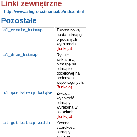
Linki zewnętrzne
http://www.allegro.cc/manual/5/index.html
Pozostałe
al_create_bitmap
Tworzy nową,
pustą bitmapę
o podanych
wymiarach.
(funkcja)
al_draw_bitmap
Rysuje
wskazaną
bitmapę na
bitmapie
docelowej na
podanych
współrzędnych.
(funkcja)
al_get_bitmap_height
Zwraca
wysokość
bitmapy
wyrażoną w
pikselach.
(funkcja)
al_get_bitmap_width
Zwraca
szerokość
bitmapy
wyrażoną w