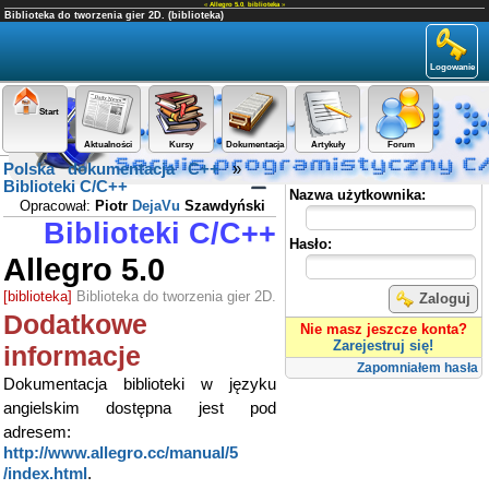
«
Allegro 5.0
,
biblioteka
»
Biblioteka do tworzenia gier 2D. (biblioteka)
Logowanie
Start
Aktualności
Kursy
Dokumentacja
Artykuły
Forum
Polska dokumentacja C++
»
Panel użytkownika
Biblioteki C/C++
Nazwa użytkownika:
Opracował:
Piotr
DejaVu
Szawdyński
Biblioteki C/C++
Hasło:
Allegro 5.0
[biblioteka]
Biblioteka do tworzenia gier 2D.
Zaloguj
Dodatkowe
Nie masz jeszcze konta?
Zarejestruj się!
informacje
Zapomniałem hasła
Dokumentacja biblioteki w języku
angielskim dostępna jest pod
adresem:
http://www.allegro.cc/manual/5​
/index.html
.