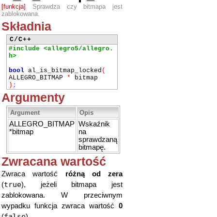
[funkcja]
Sprawdza czy bitmapa jest
zablokowana.
Składnia
C/C++
#include <allegro5/allegro.
h>
bool
al_is_bitmap_locked
(
ALLEGRO_BITMAP
*
bitmap
)
;
Argumenty
Argument
Opis
ALLEGRO_BITMAP
Wskaźnik
*bitmap
na
sprawdzaną
bitmapę.
Zwracana wartość
Zwraca wartość
różną od zera
true
(
), jeżeli bitmapa jest
zablokowana. W przeciwnym
wypadku funkcja zwraca wartość
0
false
(
).