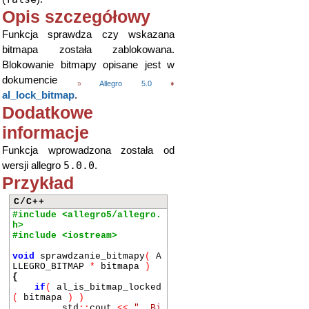
Opis szczegółowy
Funkcja sprawdza czy wskazana
bitmapa została zablokowana.
Blokowanie bitmapy opisane jest w
dokumencie
»
Allegro 5.0
♦
al_lock_bitmap
.
Dodatkowe
informacje
Funkcja wprowadzona została od
5.0.0
wersji allegro
.
Przykład
C/C++
#include <allegro5/allegro.
h>
#include <iostream>
void
sprawdzanie_bitmapy
(
A
LLEGRO_BITMAP
*
bitmapa
)
{
if
(
al_is_bitmap_locked
(
bitmapa
)
)
std
::
cout
<<
" Bi