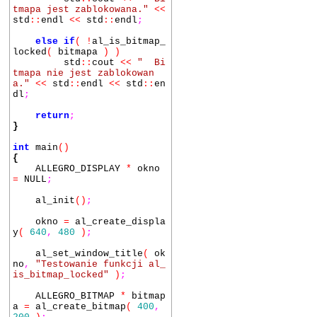
tmapa jest zablokowana."
<<
std
::
endl
<<
std
::
endl
;
else
if
(
!
al_is_bitmap_
locked
(
bitmapa
)
)
std
::
cout
<<
" Bi
tmapa nie jest zablokowan
a."
<<
std
::
endl
<<
std
::
en
dl
;
return
;
}
int
main
()
{
ALLEGRO_DISPLAY
*
okno
=
NULL
;
al_init
()
;
okno
=
al_create_displa
y
(
640
,
480
)
;
al_set_window_title
(
ok
no
,
"Testowanie funkcji al_
is_bitmap_locked"
)
;
ALLEGRO_BITMAP
*
bitmap
a
=
al_create_bitmap
(
400
,