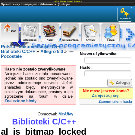
«
al_is_bitmap_locked
,
funkcja
»
Sprawdza czy bitmapa jest zablokowana. (funkcja)
Logowanie
Start
Aktualności
Kursy
Dokumentacja
Artykuły
Forum
Polska dokumentacja C++
»
Panel użytkownika
Biblioteki C/C++
»
Allegro 5.0
»
Nazwa użytkownika:
Pozostałe
Hasło:
Hasło nie zostało zweryfikowane
Niniejsze hasło zostało opracowane,
jednak nie zostało ono zweryfikowane
Zaloguj
przez administrację serwisu. Jeżeli
znalazłeś błędy merytoryczne w
Nie masz jeszcze konta?
niniejszym dokumencie, prosimy o ich
Zarejestruj się!
zgłoszenie na forum w dziale
Znalezione błędy
.
Zapomniałem hasła
Opracował:
McAffey
Biblioteki C/C++
al_is_bitmap_locked