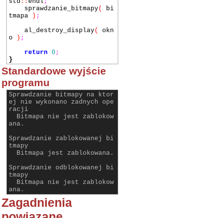
std
::
endl
;
sprawdzanie_bitmapy
(
bi
tmapa
)
;
al_destroy_display
(
okn
o
)
;
return
0
;
}
Standardowe wyjście
programu
Sprawdzanie bitmapy na ktor
ej nie wykonano zadnych ope
racji
Bitmapa nie jest zablokow
ana.
Sprawdzanie zablokowanej bi
tmapy
Bitmapa jest zablokowana.
Sprawdzanie odblokowanej bi
tmapy
Bitmapa nie jest zablokow
ana.
Zagadnienia
powiązane