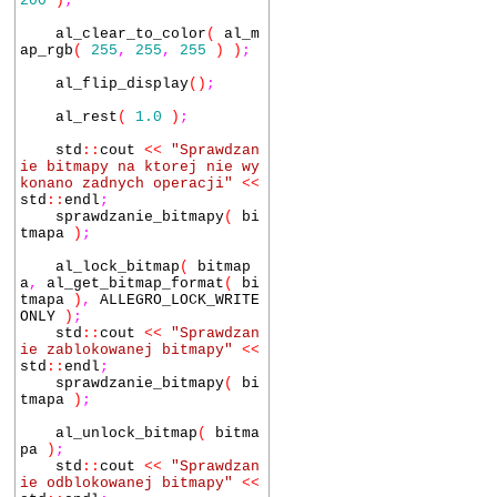
200
)
;
al_clear_to_color
(
al_m
ap_rgb
(
255
,
255
,
255
)
)
;
al_flip_display
()
;
al_rest
(
1.0
)
;
std
::
cout
<<
"Sprawdzan
ie bitmapy na ktorej nie wy
konano zadnych operacji"
<<
std
::
endl
;
sprawdzanie_bitmapy
(
bi
tmapa
)
;
al_lock_bitmap
(
bitmap
a
,
al_get_bitmap_format
(
bi
tmapa
)
,
ALLEGRO_LOCK_WRITE
ONLY
)
;
std
::
cout
<<
"Sprawdzan
ie zablokowanej bitmapy"
<<
std
::
endl
;
sprawdzanie_bitmapy
(
bi
tmapa
)
;
al_unlock_bitmap
(
bitma
pa
)
;
std
::
cout
<<
"Sprawdzan
ie odblokowanej bitmapy"
<<