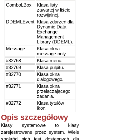
ComboLBox
Klasa listy
zawartej w liście
rozwijalnej.
DDEMLEvent
Klasa zdarzeń dla
Dynamic Data
Exchange
Management
Library (DDEML).
Message
Klasa okna
message-only.
#32768
Klasa menu.
#32769
Klasa pulpitu.
#32770
Klasa okna
dialogowego.
#32771
Klasa okna
przełączającego
zadania.
#32772
Klasa tytułów
ikon.
Opis szczegółowy
Klasy systemowe to klasy
zarejestrowane przez system. Wiele
spośród nich jest dostępnych dla