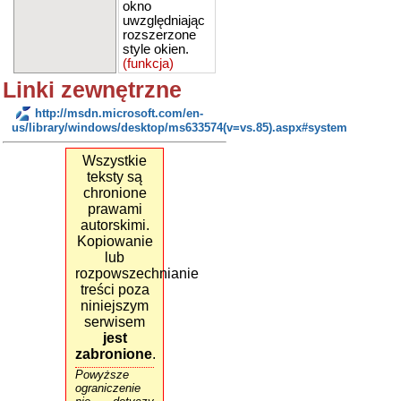
okno
uwzględniając
rozszerzone
style okien.
(funkcja)
Linki zewnętrzne
http://msdn.microsoft.com/en-
us/library/windows/desktop/ms633574(v=vs.85).aspx#system
Wszystkie
teksty są
chronione
prawami
autorskimi.
Kopiowanie
lub
rozpowszechnianie
treści poza
niniejszym
serwisem
jest
zabronione
.
Powyższe
ograniczenie