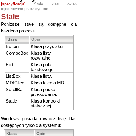
[specyfikacja]
Stałe klas okien
rejestrowane przez system.
Stałe
Poniższe stałe są dostępne dla
każdego procesu:
Klasa
Opis
Button
Klasa przycisku.
ComboBox
Klasa listy
rozwijalnej.
Edit
Klasa pola
tekstowego.
ListBox
Klasa listy.
MDIClient
Klasa klienta MDI.
ScrollBar
Klasa paska
przesuwania.
Static
Klasa kontrolki
statycznej.
Windows posiada również listę klas
dostępnych tylko dla systemu:
Klasa
Opis