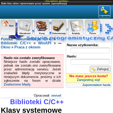
«
Klasy systemowe
,
specyfikacja
»
Stałe klas okien rejestrowane przez system. (specyfikacja)
Logowanie
Start
Aktualności
Kursy
Dokumentacja
Artykuły
Forum
Polska dokumentacja C++
»
Panel użytkownika
Biblioteki C/C++
»
WinAPI
»
Nazwa użytkownika:
Okno
»
Praca z oknem
Hasło:
Hasło nie zostało zweryfikowane
Niniejsze hasło zostało opracowane,
jednak nie zostało ono zweryfikowane
Zaloguj
przez administrację serwisu. Jeżeli
znalazłeś błędy merytoryczne w
Nie masz jeszcze konta?
niniejszym dokumencie, prosimy o ich
Zarejestruj się!
zgłoszenie na forum w dziale
Znalezione błędy
.
Zapomniałem hasła
Opracował:
xevuel
Biblioteki C/C++
Klasy systemowe