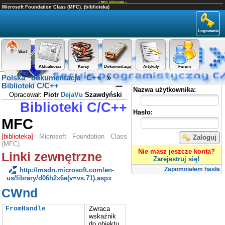
«
MFC
,
biblioteka
»
Microsoft Foundation Class (MFC). (biblioteka)
Logowanie
Start
Aktualności
Kursy
Dokumentacja
Artykuły
Forum
Polska dokumentacja C++
»
Panel użytkownika
Biblioteki C/C++
Nazwa użytkownika:
Opracował:
Piotr
DejaVu
Szawdyński
Biblioteki C/C++
Hasło:
MFC
[biblioteka]
Microsoft Foundation Class
Zaloguj
(MFC).
Nie masz jeszcze konta?
Linki zewnętrzne
Zarejestruj się!
Zapomniałem hasła
http://msdn.microsoft.com/en-
us/library/d06h2x6e(v=vs.71).aspx
CWnd
FromHandle
Zwraca
wskaźnik
do obiektu