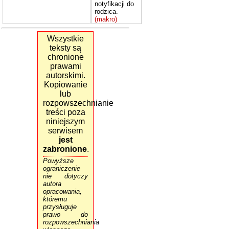
notyfikacji do
rodzica.
(makro)
Wszystkie
teksty są
chronione
prawami
autorskimi.
Kopiowanie
lub
rozpowszechnianie
treści poza
niniejszym
serwisem
jest
zabronione
.
Powyższe
ograniczenie
nie dotyczy
autora
opracowania,
któremu
przysługuje
prawo do
rozpowszechniania