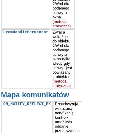
CWnd dla
podanego
uchwytu
okna.
(metoda
statyczna)
FromHandlePermanent
Zwraca
wskaźnik
do obiektu
CWnd dla
podanego
uchwytu
okna tylko
wtedy gdy
uchwyt jest
powiązany
z obiektem.
(metoda
statyczna)
Mapa komunikatów
ON_NOTIFY_REFLECT_EX
Przechwytuje
wskazaną
notyfikację
kontrolki;
umożliwia
oddanie
przechwyconej