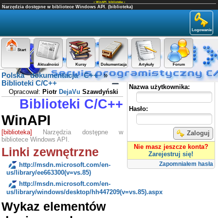
«
WinAPI
,
biblioteka
»
Narzędzia dostępne w bibliotece Windows API. (biblioteka)
Logowanie
Start
Aktualności
Kursy
Dokumentacja
Artykuły
Forum
Polska dokumentacja C++
»
Panel użytkownika
Biblioteki C/C++
Nazwa użytkownika:
Opracował:
Piotr
DejaVu
Szawdyński
Biblioteki C/C++
Hasło:
WinAPI
[biblioteka]
Narzędzia dostępne w
Zaloguj
bibliotece Windows API.
Nie masz jeszcze konta?
Linki zewnętrzne
Zarejestruj się!
Zapomniałem hasła
http://msdn.microsoft.com/en-
us/library/ee663300(v=vs.85)
http://msdn.microsoft.com/en-
us/library/windows/desktop/hh447209(v=vs.85).aspx
Wykaz elementów