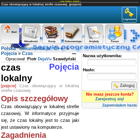
«
czas lokalny
,
pojęcie
»
Czas obowiązujący w lokalnej strefie czasowej. (pojęcie)
Logowanie
Start
Aktualności
Kursy
Dokumentacja
Artykuły
Forum
Polska dokumentacja C++
»
Panel użytkownika
Pojęcia
»
Czas
Nazwa użytkownika:
Opracował:
Piotr
DejaVu
Szawdyński
czas
Pojęcia
Hasło:
lokalny
Zaloguj
[pojęcie]
Czas obowiązujący w lokalnej
strefie czasowej.
Nie masz jeszcze konta?
Opis szczegółowy
Zarejestruj się!
Zapomniałem hasła
Czas obowiązujący w lokalnej strefie
czasowej. W informatyce przyjmuje
się, że czas lokalny jest to czas jaki
jest ustawiony na komputerze.
Zagadnienia