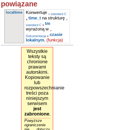
powiązane
localtime
Konwertuje
»
standard C
time_t
na strukturę
♦
»
tm
standard C
♦
wyrażoną w
»
czasie
Dokumentacja
♦
lokalnym
.
(funkcja)
Wszystkie
teksty są
chronione
prawami
autorskimi.
Kopiowanie
lub
rozpowszechnianie
treści poza
niniejszym
serwisem
jest
zabronione
.
Powyższe
ograniczenie
nie dotyczy