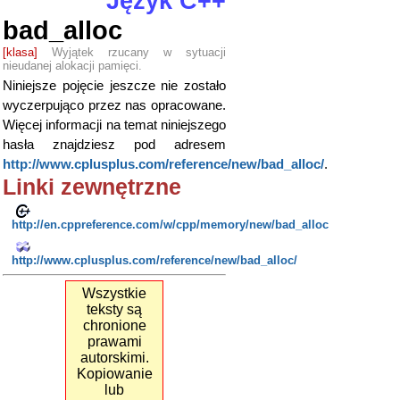
Język C++
bad_alloc
[klasa]
Wyjątek rzucany w sytuacji
nieudanej alokacji pamięci.
Niniejsze pojęcie jeszcze nie zostało
wyczerpująco przez nas opracowane.
Więcej informacji na temat niniejszego
hasła znajdziesz pod adresem
http://www.cplusplus.com/reference/new/bad_alloc/
.
Linki zewnętrzne
http://en.cppreference.com/w/cpp/memory/new/bad_alloc
http://www.cplusplus.com/reference/new/bad_alloc/
Wszystkie
teksty są
chronione
prawami
autorskimi.
Kopiowanie
lub