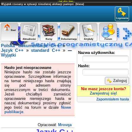
«
bad_alloc
,
klasa
»
Wyjątek rzucany w sytuacji nieudanej alokacji pamięci. (klasa)
Logowanie
Start
Aktualności
Kursy
Dokumentacja
Artykuły
Forum
Polska dokumentacja C++
»
Panel użytkownika
Język C++
»
standard C++
»
Nazwa użytkownika:
Wyjątki
Hasło:
Hasło jest nieopracowane
Niniejsze hasło nie zostało jeszcze
opracowane. Szczegółowe informacje
Zaloguj
na temat niniejszego hasła znajdują
się pod adresem strony
Nie masz jeszcze konta?
umieszczonym w treści dokumentu.
Zarejestruj się!
Jeżeli chciałbyś zamieścić
opracowanie nieniejszego hasła w
Zapomniałem hasła
naszej dokumentacji prosimy zgłosić
jego treść na forum w dziale
Nowe
publikacje
.
Opracował:
Mrovqa