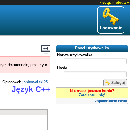
«
setg
,
metoda
»
Logowanie
Panel użytkownika
Nazwa użytkownika:
jszym dokumencie, prosimy o
Hasło:
Opracował:
jankowalski25
Zaloguj
Język C++
Nie masz jeszcze konta?
Zarejestruj się!
Zapomniałem hasła