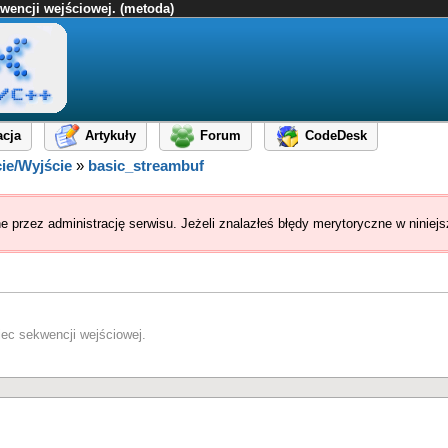
kwencji wejściowej. (metoda)
cja
Artykuły
Forum
CodeDesk
ie/Wyjście
»
basic_streambuf
ne przez administrację serwisu. Jeżeli znalazłeś błędy merytoryczne w ninie
iec sekwencji wejściowej.