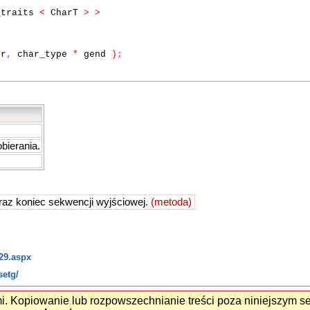
_traits
<
CharT
>
>
r
,
char_type
*
gend
)
;
ierania.
raz koniec sekwencji wyjściowej.
(metoda)
29.aspx
setg/
mi. Kopiowanie lub rozpowszechnianie treści poza niniejszym 