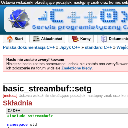
Ustawia wskaźniki określające początek, następny znak oraz koniec se
Start
Aktualności
Kursy
Dokumenta
Polska dokumentacja C++
»
Język C++
»
standard C++
»
Wejśc
Hasło nie zostało zweryfikowane
Niniejsze hasło zostało opracowane, jednak nie zostało ono zweryfikowa
ich zgłoszenie na forum w dziale
Znalezione błędy
.
basic_streambuf::setg
[metoda]
Ustawia wskaźniki określające początek, następny znak oraz kon
Składnia
C/C++
#include <streambuf>
namespace
std