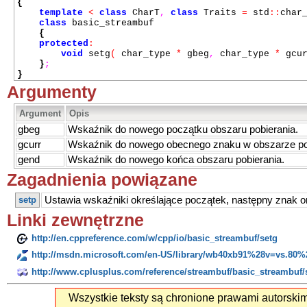
{
template
<
class
CharT
,
class
Traits
=
std
::
char
class
basic_streambuf
{
protected
:
void
setg
(
char_type
*
gbeg
,
char_type
*
gcur
}
;
}
Argumenty
Argument
Opis
gbeg
Wskaźnik do nowego początku obszaru pobierania.
gcurr
Wskaźnik do nowego obecnego znaku w obszarze pob
gend
Wskaźnik do nowego końca obszaru pobierania.
Zagadnienia powiązane
setp
Ustawia wskaźniki określające początek, następny znak o
Linki zewnętrzne
http://en.cppreference.com/w/cpp/io/basic_streambuf/setg
http://msdn.microsoft.com/en-US/library/wb40xb91%28v=vs.80%
http://www.cplusplus.com/reference/streambuf/basic_streambuf/
Wszystkie teksty są chronione prawami autorski