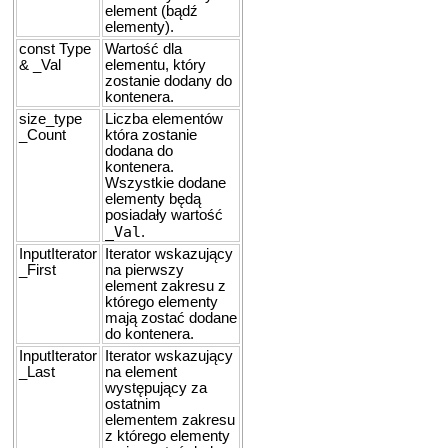
element (bądź
elementy).
const Type
Wartość dla
& _Val
elementu, który
zostanie dodany do
kontenera.
size_type
Liczba elementów
_Count
która zostanie
dodana do
kontenera.
Wszystkie dodane
elementy będą
posiadały wartość
_Val
.
InputIterator
Iterator wskazujący
_First
na pierwszy
element zakresu z
którego elementy
mają zostać dodane
do kontenera.
InputIterator
Iterator wskazujący
_Last
na element
występujący za
ostatnim
elementem zakresu
z którego elementy