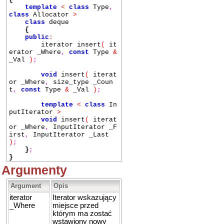
template
<
class
Type
,
class
Allocator
>
class
deque
{
public
:
iterator insert
(
it
erator _Where
,
const
Type
&
_Val
)
;
void
insert
(
iterat
or _Where
,
size_type _Coun
t
,
const
Type
&
_Val
)
;
template
<
class
In
putIterator
>
void
insert
(
iterat
or _Where
,
InputIterator _F
irst
,
InputIterator _Last
)
;
}
;
}
Argumenty
Argument
Opis
iterator
Iterator wskazujący
_Where
miejsce przed
którym ma zostać
wstawiony nowy