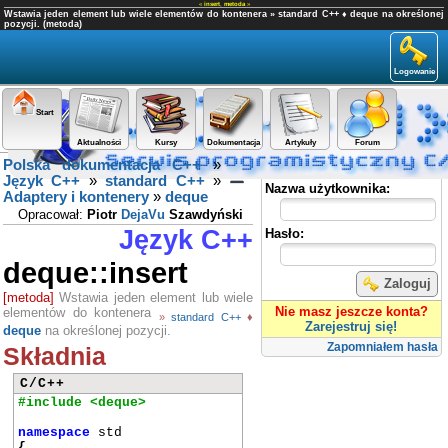
«
insert
,
metoda
»
Wstawia jeden element lub wiele elementów do kontenera » standard C++ ♦ deque na określonej
pozycji. (metoda)
Logowanie
Start
Aktualności
Kursy
Dokumentacja
Artykuły
Forum
Polska dokumentacja C++
»
Panel użytkownika
Język C++
»
standard C++
»
Nazwa użytkownika:
Adaptery i kontenery
»
deque
Opracował:
Piotr
DejaVu
Szawdyński
Język C++
Hasło:
deque::insert
Zaloguj
[metoda]
Wstawia jeden element lub wiele
Nie masz jeszcze konta?
elementów do kontenera
»
standard C++
♦
Zarejestruj się!
deque
na określonej pozycji.
Zapomniałem hasła
Składnia
C/C++
#include <deque>
namespace
std
{