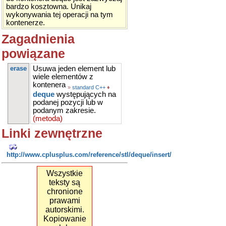
bardzo kosztowna. Unikaj
wykonywania tej operacji na tym
kontenerze.
Zagadnienia
powiązane
erase
Usuwa jeden element lub
wiele elementów z
kontenera
»
standard C++
♦
deque
występujących na
podanej pozycji lub w
podanym zakresie.
(metoda)
Linki zewnętrzne
http://www.cplusplus.com/reference/stl/deque/insert/
Wszystkie
teksty są
chronione
prawami
autorskimi.
Kopiowanie