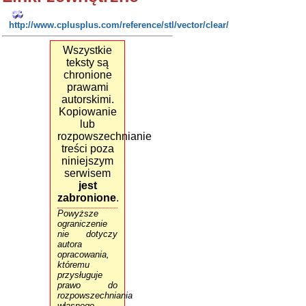
http://www.cplusplus.com/reference/stl/vector/clear/
Wszystkie
teksty są
chronione
prawami
autorskimi.
Kopiowanie
lub
rozpowszechnianie
treści poza
niniejszym
serwisem
jest
zabronione
.
Powyższe
ograniczenie
nie dotyczy
autora
opracowania,
któremu
przysługuje
prawo do
rozpowszechniania
własnego