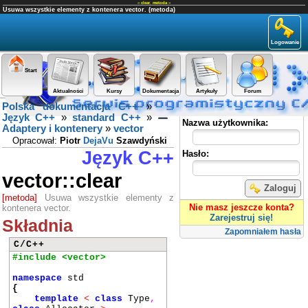
«
clear
,
metoda
»
Usuwa wszystkie elementy z kontenera vector. (metoda)
Logowanie
Start
Aktualności
Kursy
Dokumentacja
Artykuły
Forum
Polska dokumentacja C++
»
Panel użytkownika
Język C++
»
standard C++
»
Nazwa użytkownika:
Adaptery i kontenery
»
vector
Opracował:
Piotr
DejaVu
Szawdyński
Język C++
Hasło:
vector::clear
Zaloguj
[metoda]
Usuwa wszystkie elementy z
Nie masz jeszcze konta?
kontenera vector.
Zarejestruj się!
Składnia
Zapomniałem hasła
C/C++
#include <vector>
namespace
std
{
template
<
class
Type
,