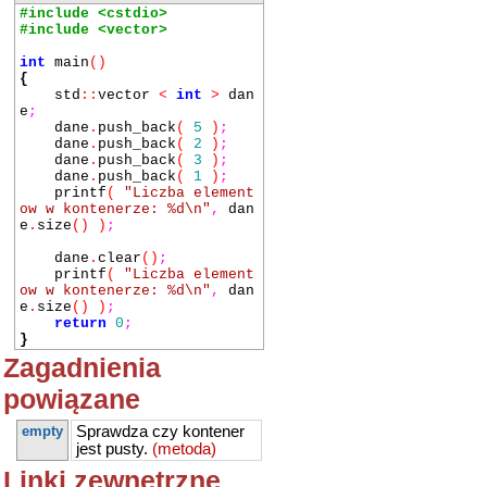
#include <cstdio>
#include <vector>
int
main
()
{
std
::
vector
<
int
>
dan
e
;
dane
.
push_back
(
5
)
;
dane
.
push_back
(
2
)
;
dane
.
push_back
(
3
)
;
dane
.
push_back
(
1
)
;
printf
(
"Liczba element
ow w kontenerze: %d\n"
,
dan
e
.
size
()
)
;
dane
.
clear
()
;
printf
(
"Liczba element
ow w kontenerze: %d\n"
,
dan
e
.
size
()
)
;
return
0
;
}
Zagadnienia
powiązane
empty
Sprawdza czy kontener
jest pusty.
(metoda)
Linki zewnętrzne