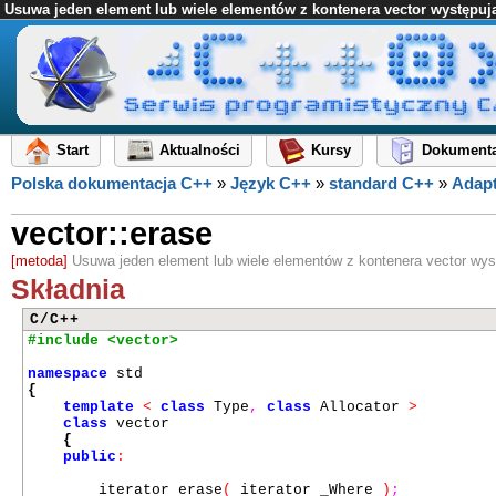
Usuwa jeden element lub wiele elementów z kontenera vector występuj
Start
Aktualności
Kursy
Dokumenta
Polska dokumentacja C++
»
Język C++
»
standard C++
»
Adapt
vector::erase
[metoda]
Usuwa jeden element lub wiele elementów z kontenera vector wys
Składnia
C/C++
#include <vector>
namespace
std
{
template
<
class
Type
,
class
Allocator
>
class
vector
{
public
:
iterator erase
(
iterator _Where
)
;