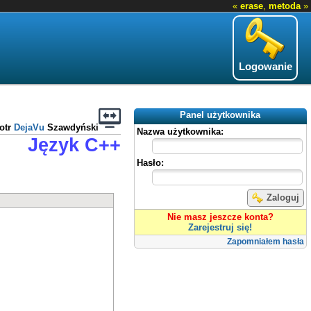
«
erase
,
metoda
»
Logowanie
Panel użytkownika
otr
DejaVu
Szawdyński
Nazwa użytkownika:
Język C++
Hasło:
Zaloguj
Nie masz jeszcze konta?
Zarejestruj się!
Zapomniałem hasła