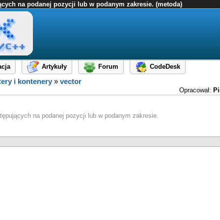
ących na podanej pozycji lub w podanym zakresie. (metoda)
cja
Artykuły
Forum
CodeDesk
ery i kontenery
»
vector
Opracował:
Pi
tępujących na podanej pozycji lub w podanym zakresie.