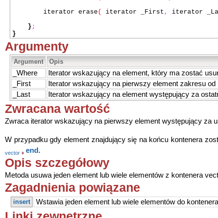
iterator erase
(
iterator _First
,
iterator _L
}
;
}
Argumenty
Argument
Opis
_Where
Iterator wskazujący na element, który ma zostać usun
_First
Iterator wskazujący na pierwszy element zakresu od 
_Last
Iterator wskazujący na element występujący za osta
Zwracana wartość
Zwraca iterator wskazujący na pierwszy element występujący za
W przypadku gdy element znajdujący się na końcu kontenera zost
end
.
vector
♦
Opis szczegółowy
Metoda usuwa jeden element lub wiele elementów z kontenera vect
Zagadnienia powiązane
insert
Wstawia jeden element lub wiele elementów do kontenera 
Linki zewnętrzne