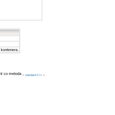
 kontenera.
ent co metoda
»
standard C++
»