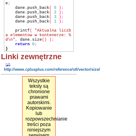
e
;
dane
.
push_back
(
5
)
;
dane
.
push_back
(
2
)
;
dane
.
push_back
(
3
)
;
dane
.
push_back
(
1
)
;
printf
(
"Aktualna liczb
a elementow w kontenerze: %
d\n"
,
dane
.
size
()
)
;
return
0
;
}
Linki zewnętrzne
http://www.cplusplus.com/reference/stl/vector/size/
Wszystkie
teksty są
chronione
prawami
autorskimi.
Kopiowanie
lub
rozpowszechnianie
treści poza
niniejszym
serwisem