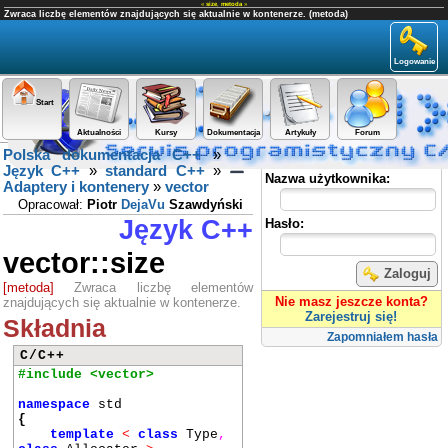
«
size
,
metoda
»
Zwraca liczbę elementów znajdujących się aktualnie w kontenerze. (metoda)
Logowanie
Start
Aktualności
Kursy
Dokumentacja
Artykuły
Forum
Polska dokumentacja C++
»
Panel użytkownika
Język C++
»
standard C++
»
Nazwa użytkownika:
Adaptery i kontenery
»
vector
Opracował:
Piotr
DejaVu
Szawdyński
Język C++
Hasło:
vector::size
Zaloguj
[metoda]
Zwraca liczbę elementów
Nie masz jeszcze konta?
znajdujących się aktualnie w kontenerze.
Zarejestruj się!
Składnia
Zapomniałem hasła
C/C++
#include <vector>
namespace
std
{
template
<
class
Type
,