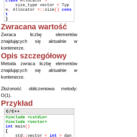
class
Allocator
>
size_type vector
<
Typ
e
,
Allocator
>::
size
()
cons
t
}
Zwracana wartość
Zwraca liczbę elementów
znajdujących się aktualnie w
kontenerze.
Opis szczegółowy
Metoda zwraca liczbę elementów
znajdujących się aktualnie w
kontenerze.
Złożoność obliczeniowa metody:
O(1).
Przykład
C/C++
#include <cstdio>
#include <vector>
int
main
()
{
std
::
vector
<
int
>
dan