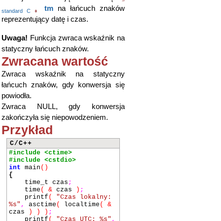
tm
na łańcuch znaków
standard C
♦
reprezentujący datę i czas.
Uwaga!
Funkcja zwraca wskaźnik na
statyczny łańcuch znaków.
Zwracana wartość
Zwraca wskaźnik na statyczny
łańcuch znaków, gdy konwersja się
powiodła.
Zwraca NULL, gdy konwersja
zakończyła się niepowodzeniem.
Przykład
C/C++
#include <ctime>
#include <cstdio>
int
main
()
{
time_t czas
;
time
(
&
czas
)
;
printf
(
"Czas lokalny:
%s"
,
asctime
(
localtime
(
&
czas
)
)
)
;
printf
(
"Czas UTC: %s"
,