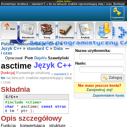
«
asctime
,
funkcja
»
Konwertuje strukturę » standard C ♦ tm na łańcuch znaków reprezentujący datę i czas. (funkcja)
Logowanie
Start
Aktualności
Kursy
Dokumentacja
Artykuły
Forum
Polska dokumentacja C++
»
Panel użytkownika
Język C++
»
standard C
»
Data
Nazwa użytkownika:
i czas
Opracował:
Piotr
DejaVu
Szawdyński
asctime
Język C++
Hasło:
[funkcja]
Konwertuje strukturę
»
standard C
♦
Zaloguj
tm
na łańcuch znaków reprezentujący datę
i czas.
Nie masz jeszcze konta?
Składnia
Zarejestruj się!
Zapomniałem hasła
C/C++
#include <ctime>
char
*
asctime
(
const
struc
t
tm
*
ptr
)
;
Opis szczegółowy
Funkcja konwertująca strukturę
»