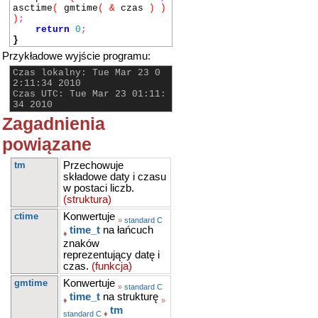
asctime
(
gmtime
(
&
czas
)
)
)
;
return
0
;
}
Przykładowe wyjście programu:
Czas lokalny: Tue Mar 23 0
2:11:34 2010
Czas UTC: Tue Mar 23 01:11:
34 2010
Zagadnienia
powiązane
tm
Przechowuje
składowe daty i czasu
w postaci liczb.
(struktura)
ctime
Konwertuje
»
standard C
time_t
na łańcuch
♦
znaków
reprezentujący datę i
czas.
(funkcja)
gmtime
Konwertuje
»
standard C
time_t
na strukturę
♦
»
tm
standard C
♦