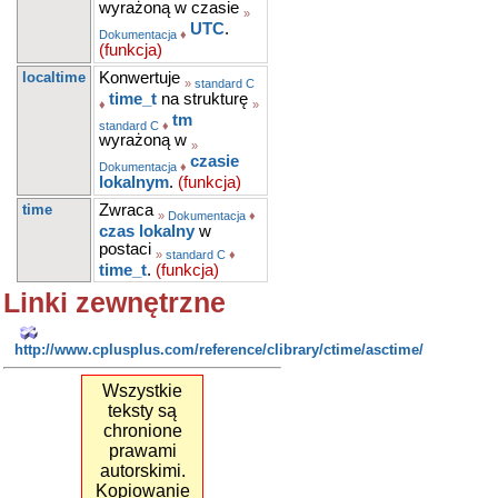
wyrażoną w czasie
»
UTC
.
Dokumentacja
♦
(funkcja)
localtime
Konwertuje
»
standard C
time_t
na strukturę
♦
»
tm
standard C
♦
wyrażoną w
»
czasie
Dokumentacja
♦
lokalnym
.
(funkcja)
time
Zwraca
»
Dokumentacja
♦
czas lokalny
w
postaci
»
standard C
♦
time_t
.
(funkcja)
Linki zewnętrzne
http://www.cplusplus.com/reference/clibrary/ctime/asctime/
Wszystkie
teksty są
chronione
prawami
autorskimi.
Kopiowanie