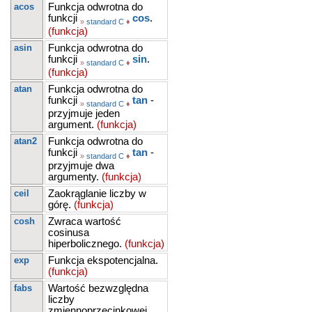
acos
Funkcja odwrotna do
funkcji
cos
.
»
standard C
♦
(funkcja)
asin
Funkcja odwrotna do
funkcji
sin
.
»
standard C
♦
(funkcja)
atan
Funkcja odwrotna do
funkcji
tan
-
»
standard C
♦
przyjmuje jeden
argument.
(funkcja)
atan2
Funkcja odwrotna do
funkcji
tan
-
»
standard C
♦
przyjmuje dwa
argumenty.
(funkcja)
ceil
Zaokrąglanie liczby w
górę.
(funkcja)
cosh
Zwraca wartość
cosinusa
hiperbolicznego.
(funkcja)
exp
Funkcja ekspotencjalna.
(funkcja)
fabs
Wartość bezwzględna
liczby
zmiennoprzecinkowej.