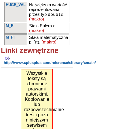
HUGE_VAL
Największa wartość
reprezentowana
double
przez typ
.
(makro)
M_E
Stała Eulera
e
.
(makro)
M_PI
Stała matematyczna
pi (π).
(makro)
Linki zewnętrzne
http://www.cplusplus.com/reference/clibrary/cmath/
Wszystkie
teksty są
chronione
prawami
autorskimi.
Kopiowanie
lub
rozpowszechnianie
treści poza
niniejszym
serwisem