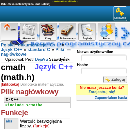
«
cmath (math.h)
,
biblioteka
»
Biblioteka matematyczna. (biblioteka)
Logowanie
Start
Aktualności
Kursy
Dokumentacja
Artykuły
Forum
Polska dokumentacja C++
»
Panel użytkownika
Język C++
»
standard C
»
Pliki
Nazwa użytkownika:
nagłówkowe
Opracował:
Piotr
DejaVu
Szawdyński
cmath
Język C++
Hasło:
(math.h)
Zaloguj
[biblioteka]
Biblioteka matematyczna.
Nie masz jeszcze konta?
Plik nagłówkowy
Zarejestruj się!
Zapomniałem hasła
C/C++
#include <cmath>
Funkcje
abs
Wartość bezwzględna
liczby.
(funkcja)