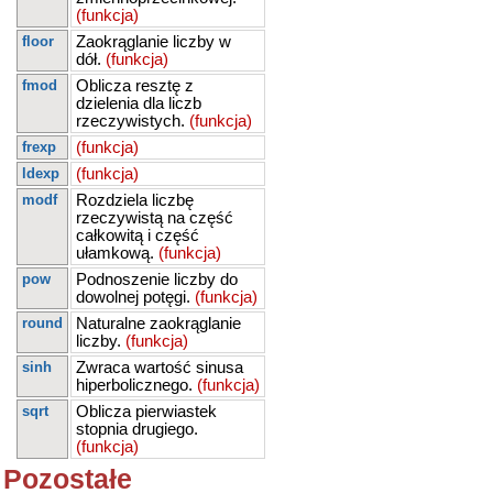
(funkcja)
floor
Zaokrąglanie liczby w
dół.
(funkcja)
fmod
Oblicza resztę z
dzielenia dla liczb
rzeczywistych.
(funkcja)
frexp
(funkcja)
ldexp
(funkcja)
modf
Rozdziela liczbę
rzeczywistą na część
całkowitą i część
ułamkową.
(funkcja)
pow
Podnoszenie liczby do
dowolnej potęgi.
(funkcja)
round
Naturalne zaokrąglanie
liczby.
(funkcja)
sinh
Zwraca wartość sinusa
hiperbolicznego.
(funkcja)
sqrt
Oblicza pierwiastek
stopnia drugiego.
(funkcja)
Pozostałe