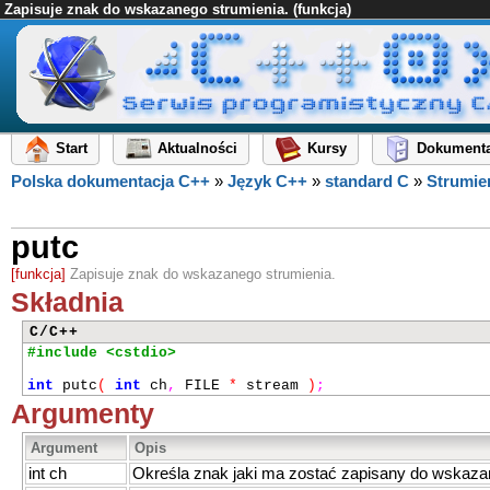
Zapisuje znak do wskazanego strumienia. (funkcja)
Start
Aktualności
Kursy
Dokumenta
Polska dokumentacja C++
»
Język C++
»
standard C
»
Strumien
putc
[funkcja]
Zapisuje znak do wskazanego strumienia.
Składnia
C/C++
#include <cstdio>
int
putc
(
int
ch
,
FILE
*
stream
)
;
Argumenty
Argument
Opis
int ch
Określa znak jaki ma zostać zapisany do wskaza