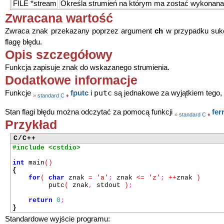
FILE *stream
Określa strumień na którym ma zostać wykonana
Zwracana wartość
Zwraca znak przekazany poprzez argument
ch
w przypadku suk
flagę błędu.
Opis szczegółowy
Funkcja zapisuje znak do wskazanego strumienia.
Dodatkowe informacje
putc
Funkcje
fputc
i
są jednakowe za wyjątkiem tego,
»
standard C
♦
Stan flagi błędu można odczytać za pomocą funkcji
fer
»
standard C
♦
Przykład
C/C++
#include <cstdio>
int
main
()
{
for
(
char
znak
=
'a'
;
znak
<=
'z'
;
++
znak
)
putc
(
znak
,
stdout
)
;
return
0
;
}
Standardowe wyjście programu: