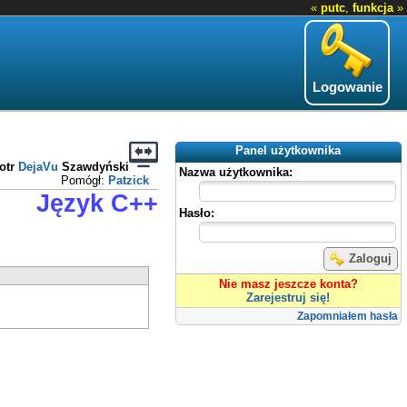
«
putc
,
funkcja
»
Logowanie
Panel użytkownika
otr
DejaVu
Szawdyński
Nazwa użytkownika:
Pomógł:
Patzick
Język C++
Hasło:
Zaloguj
Nie masz jeszcze konta?
Zarejestruj się!
Zapomniałem hasła