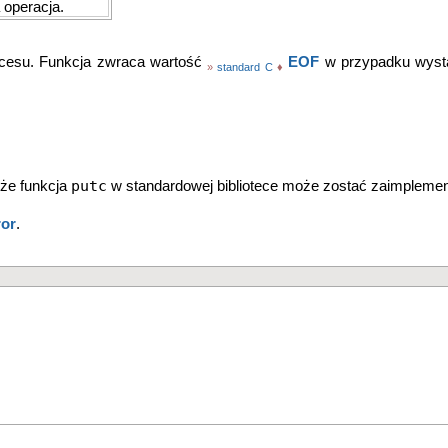
 operacja.
cesu. Funkcja zwraca wartość
EOF
w przypadku wystą
»
standard C
♦
putc
 że funkcja
w standardowej bibliotece może zostać zaimpleme
ror
.