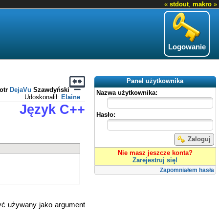
«
stdout
,
makro
»
Logowanie
Panel użytkownika
otr
DejaVu
Szawdyński
Nazwa użytkownika:
Udoskonalił:
Elaine
Język C++
Hasło:
Zaloguj
Nie masz jeszcze konta?
Zarejestruj się!
Zapomniałem hasła
ć używany jako argument