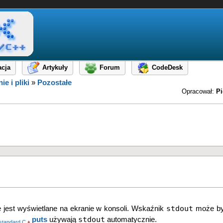
cja
Artykuły
Forum
CodeDesk
ie i pliki
»
Pozostałe
Opracował:
Pi
stdout
 jest wyświetlane na ekranie w konsoli. Wskaźnik
może by
stdout
puts
używają
automatycznie.
standard C
♦