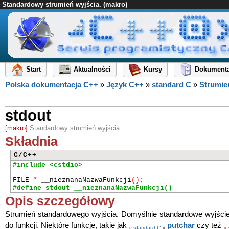
Standardowy strumień wyjścia. (makro)
Start
Aktualności
Kursy
Dokumenta
Polska dokumentacja C++
»
Język C++
»
standard C
»
Strumien
stdout
[makro]
Standardowy strumień wyjścia.
Składnia
C/C++
#include <cstdio>
FILE
*
__nieznanaNazwaFunkcji
()
;
#define stdout __nieznanaNazwaFunkcji()
Opis szczegółowy
Strumień standardowego wyjścia. Domyślnie standardowe wyjście
do funkcji. Niektóre funkcje, takie jak
putchar
czy też
»
standard C
♦
»