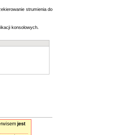
zekierowanie strumienia do
likacji konsolowych.
serwisem
jest