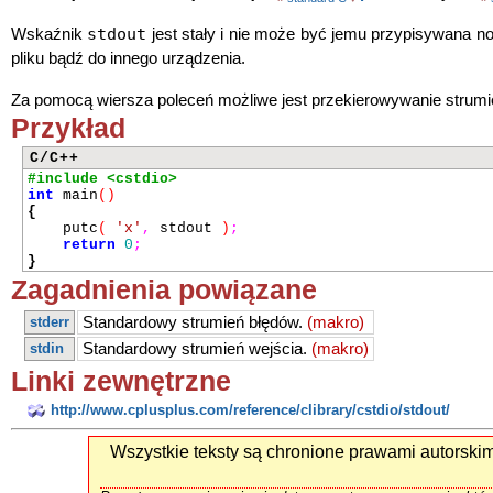
stdout
Wskaźnik
jest stały i nie może być jemu przypisywana n
pliku bądź do innego urządzenia.
Za pomocą wiersza poleceń możliwe jest przekierowywanie strumieni
Przykład
C/C++
#include <cstdio>
int
main
()
{
putc
(
'x'
,
stdout
)
;
return
0
;
}
Zagadnienia powiązane
stderr
Standardowy strumień błędów.
(makro)
stdin
Standardowy strumień wejścia.
(makro)
Linki zewnętrzne
http://www.cplusplus.com/reference/clibrary/cstdio/stdout/
Wszystkie teksty są chronione prawami autorski