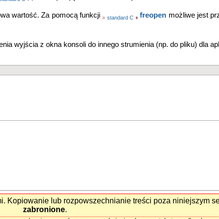
owa wartość. Za pomocą funkcji
freopen
możliwe jest pr
»
standard C
♦
a wyjścia z okna konsoli do innego strumienia (np. do pliku) dla ap
mi. Kopiowanie lub rozpowszechnianie treści poza niniejszym 
zabronione
.