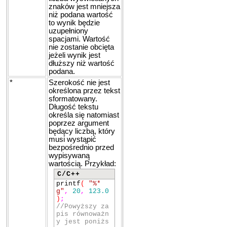
znaków jest mniejsza
niż podana wartość
to wynik będzie
uzupełniony
spacjami. Wartość
nie zostanie obcięta
jeżeli wynik jest
dłuższy niż wartość
podana.
*
Szerokość nie jest
określona przez tekst
sformatowany.
Długość tekstu
określa się natomiast
poprzez argument
będący liczbą, który
musi wystąpić
bezpośrednio przed
wypisywaną
wartością. Przykład:
C/C++
printf
(
"%*
g"
,
20
,
123.0
)
;
//Powyższy za
pis równoważn
y jest poniżs