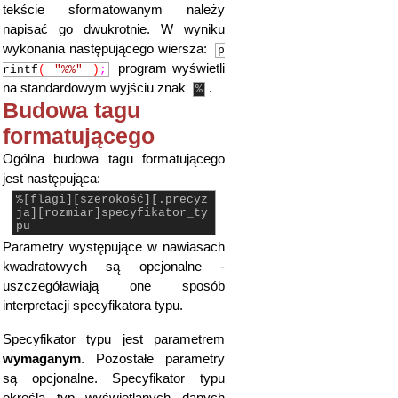
tekście sformatowanym należy
napisać go dwukrotnie. W wyniku
wykonania następującego wiersza:
p
program wyświetli
rintf
(
"%%"
)
;
na standardowym wyjściu znak
.
%
Budowa tagu
formatującego
Ogólna budowa tagu formatującego
jest następująca:
%[flagi][szerokość][.precyz
ja][rozmiar]specyfikator_ty
pu
Parametry występujące w nawiasach
kwadratowych są opcjonalne -
uszczegóławiają one sposób
interpretacji specyfikatora typu.
Specyfikator typu jest parametrem
wymaganym
. Pozostałe parametry
są opcjonalne. Specyfikator typu