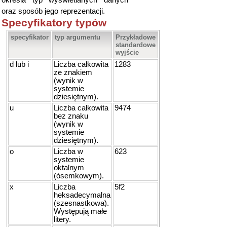
określa typ wyświetlanych danych
oraz sposób jego reprezentacji.
Specyfikatory typów
specyfikator
typ argumentu
Przykładowe
standardowe
wyjście
d lub i
Liczba całkowita
1283
ze znakiem
(wynik w
systemie
dziesiętnym).
u
Liczba całkowita
9474
bez znaku
(wynik w
systemie
dziesiętnym).
o
Liczba w
623
systemie
oktalnym
(ósemkowym).
x
Liczba
5f2
heksadecymalna
(szesnastkowa).
Występują małe
litery.