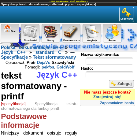
«
tekst sformatowany - printf
,
specyfikacja
»
Specyfikacja tekstu sformatowanego dla funkcji printf. (specyfikacja)
Logowanie
Start
Aktualności
Kursy
Dokumentacja
Artykuły
Forum
Polska dokumentacja C++
»
Panel użytkownika
Język C++
»
standard C
»
Nazwa użytkownika:
Specyfikacje
»
Tekst sformatowany
Opracował:
Piotr
DejaVu
Szawdyński
Pomogli:
pekfos
,
GoldWolf
Hasło:
tekst
Język C++
sformatowany -
Zaloguj
Nie masz jeszcze konta?
printf
Zarejestruj się!
Zapomniałem hasła
[specyfikacja]
Specyfikacja tekstu
sformatowanego dla funkcji printf.
Podstawowe
informacje
Niniejszy dokument opisuje reguły