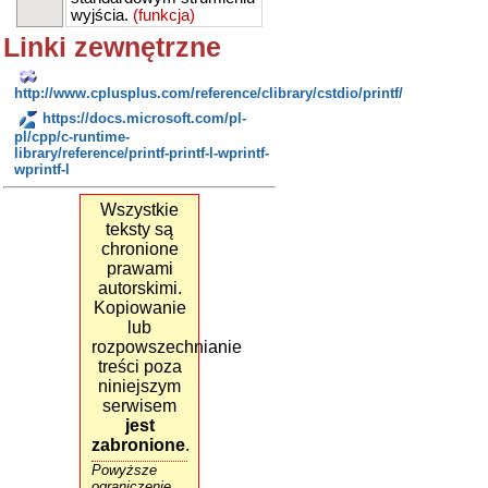
wyjścia.
(funkcja)
Linki zewnętrzne
http://www.cplusplus.com/reference/clibrary/cstdio/printf/
https://docs.microsoft.com/pl-
pl/cpp/c-runtime-
library/reference/printf-printf-l-wprintf-
wprintf-l
Wszystkie
teksty są
chronione
prawami
autorskimi.
Kopiowanie
lub
rozpowszechnianie
treści poza
niniejszym
serwisem
jest
zabronione
.
Powyższe
ograniczenie