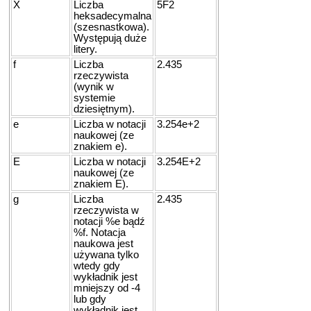
X
Liczba
5F2
heksadecymalna
(szesnastkowa).
Występują duże
litery.
f
Liczba
2.435
rzeczywista
(wynik w
systemie
dziesiętnym).
e
Liczba w notacji
3.254e+2
naukowej (ze
znakiem e).
E
Liczba w notacji
3.254E+2
naukowej (ze
znakiem E).
g
Liczba
2.435
rzeczywista w
notacji %e bądź
%f. Notacja
naukowa jest
używana tylko
wtedy gdy
wykładnik jest
mniejszy od -4
lub gdy
wykładnik jest