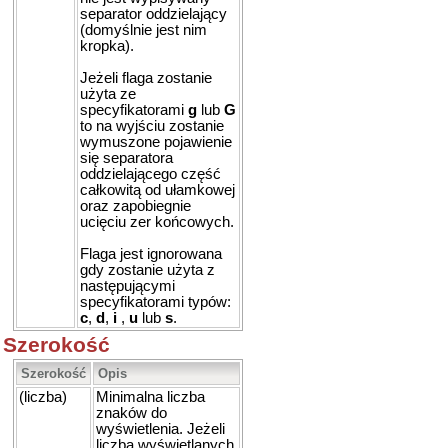
separator oddzielający
(domyślnie jest nim
kropka).
Jeżeli flaga zostanie
użyta ze
specyfikatorami
g
lub
G
to na wyjściu zostanie
wymuszone pojawienie
się separatora
oddzielającego część
całkowitą od ułamkowej
oraz zapobiegnie
ucięciu zer końcowych.
Flaga jest ignorowana
gdy zostanie użyta z
następującymi
specyfikatorami typów:
c
,
d
,
i
,
u
lub
s
.
Szerokość
Szerokość
Opis
(liczba)
Minimalna liczba
znaków do
wyświetlenia. Jeżeli
liczba wyświetlanych