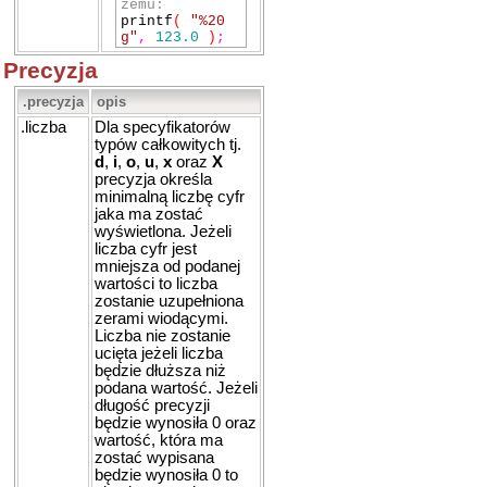
zemu:
printf
(
"%20
g"
,
123.0
)
;
Precyzja
.precyzja
opis
.liczba
Dla specyfikatorów
typów całkowitych tj.
d
,
i
,
o
,
u
,
x
oraz
X
precyzja określa
minimalną liczbę cyfr
jaka ma zostać
wyświetlona. Jeżeli
liczba cyfr jest
mniejsza od podanej
wartości to liczba
zostanie uzupełniona
zerami wiodącymi.
Liczba nie zostanie
ucięta jeżeli liczba
będzie dłuższa niż
podana wartość. Jeżeli
długość precyzji
będzie wynosiła 0 oraz
wartość, która ma
zostać wypisana
będzie wynosiła 0 to