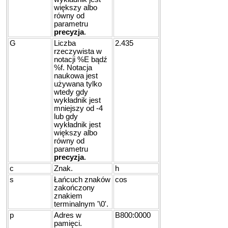
większy albo
równy od
parametru
precyzja
.
G
Liczba
2.435
rzeczywista w
notacji %E bądź
%f. Notacja
naukowa jest
używana tylko
wtedy gdy
wykładnik jest
mniejszy od -4
lub gdy
wykładnik jest
większy albo
równy od
parametru
precyzja
.
c
Znak.
h
s
Łańcuch znaków
cos
zakończony
znakiem
terminalnym '\0'.
p
Adres w
B800:0000
pamięci.