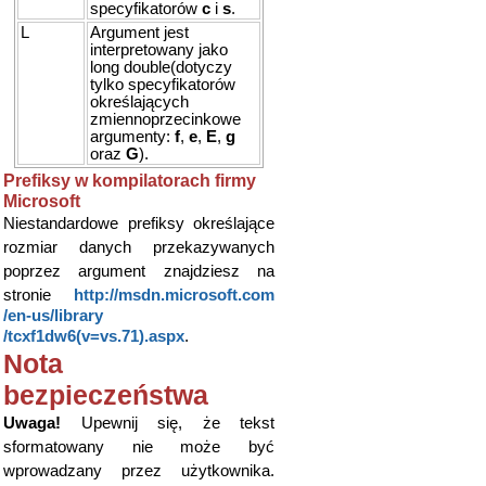
specyfikatorów
c
i
s
.
L
Argument jest
interpretowany jako
long double(dotyczy
tylko specyfikatorów
określających
zmiennoprzecinkowe
argumenty:
f
,
e
,
E
,
g
oraz
G
).
Prefiksy w kompilatorach firmy
Microsoft
Niestandardowe prefiksy określające
rozmiar danych przekazywanych
poprzez argument znajdziesz na
stronie
http://msdn.microsoft.com​
/en-us/library​
/tcxf1dw6(v=vs.71).aspx
.
Nota
bezpieczeństwa
Uwaga!
Upewnij się, że tekst
sformatowany nie może być
wprowadzany przez użytkownika.