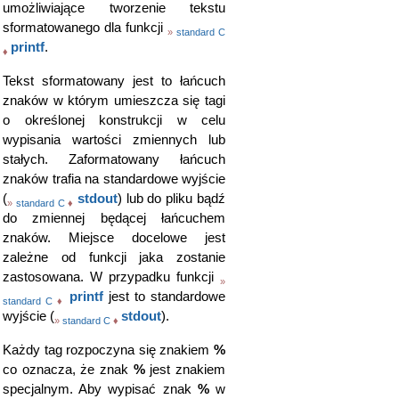
umożliwiające tworzenie tekstu
sformatowanego dla funkcji
»
standard C
printf
.
♦
Tekst sformatowany jest to łańcuch
znaków w którym umieszcza się tagi
o określonej konstrukcji w celu
wypisania wartości zmiennych lub
stałych. Zaformatowany łańcuch
znaków trafia na standardowe wyjście
(
stdout
) lub do pliku bądź
»
standard C
♦
do zmiennej będącej łańcuchem
znaków. Miejsce docelowe jest
zależne od funkcji jaka zostanie
zastosowana. W przypadku funkcji
»
printf
jest to standardowe
standard C
♦
wyjście (
stdout
).
»
standard C
♦
Każdy tag rozpoczyna się znakiem
%
co oznacza, że znak
%
jest znakiem
specjalnym. Aby wypisać znak
%
w