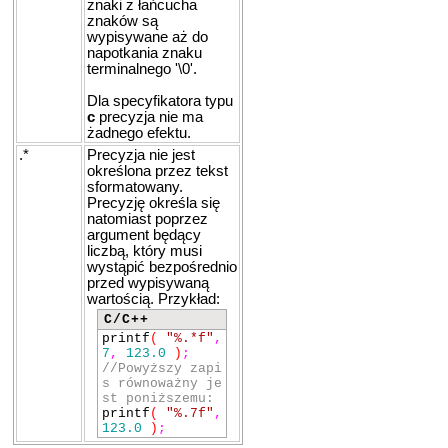
znaki z łańcucha
znaków są
wypisywane aż do
napotkania znaku
terminalnego '\0'.
Dla specyfikatora typu
c
precyzja nie ma
żadnego efektu.
.*
Precyzja nie jest
określona przez tekst
sformatowany.
Precyzję określa się
natomiast poprzez
argument będący
liczbą, który musi
wystąpić bezpośrednio
przed wypisywaną
wartością. Przykład:
C/C++
printf
(
"%.*f"
,
7
,
123.0
)
;
//Powyższy zapi
s równoważny je
st poniższemu:
printf
(
"%.7f"
,
123.0
)
;