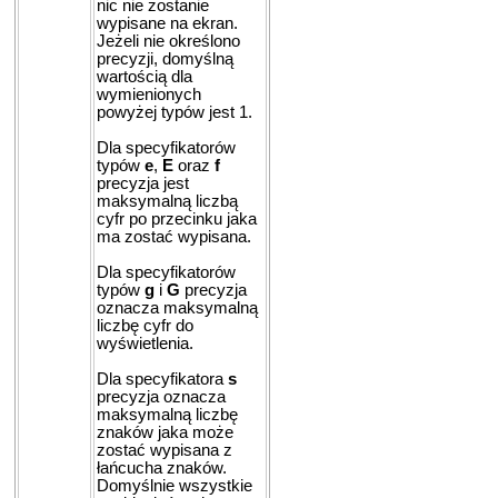
nic nie zostanie
wypisane na ekran.
Jeżeli nie określono
precyzji, domyślną
wartością dla
wymienionych
powyżej typów jest 1.
Dla specyfikatorów
typów
e
,
E
oraz
f
precyzja jest
maksymalną liczbą
cyfr po przecinku jaka
ma zostać wypisana.
Dla specyfikatorów
typów
g
i
G
precyzja
oznacza maksymalną
liczbę cyfr do
wyświetlenia.
Dla specyfikatora
s
precyzja oznacza
maksymalną liczbę
znaków jaka może
zostać wypisana z
łańcucha znaków.
Domyślnie wszystkie