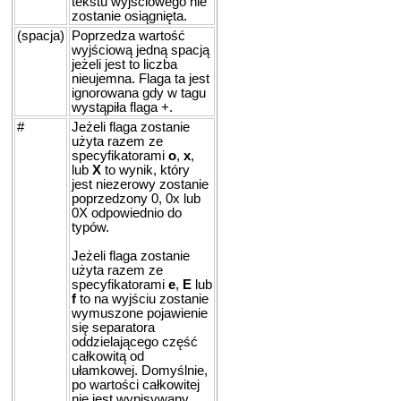
tekstu wyjściowego nie
zostanie osiągnięta.
(spacja)
Poprzedza wartość
wyjściową jedną spacją
jeżeli jest to liczba
nieujemna. Flaga ta jest
ignorowana gdy w tagu
wystąpiła flaga +.
#
Jeżeli flaga zostanie
użyta razem ze
specyfikatorami
o
,
x
,
lub
X
to wynik, który
jest niezerowy zostanie
poprzedzony 0, 0x lub
0X odpowiednio do
typów.
Jeżeli flaga zostanie
użyta razem ze
specyfikatorami
e
,
E
lub
f
to na wyjściu zostanie
wymuszone pojawienie
się separatora
oddzielającego część
całkowitą od
ułamkowej. Domyślnie,
po wartości całkowitej
nie jest wypisywany