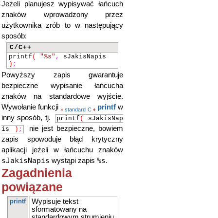
Jeżeli planujesz wypisywać łańcuch
znaków wprowadzony przez
użytkownika zrób to w następujący
sposób:
C/C++
printf
(
"%s"
,
sJakisNapis
)
;
Powyższy zapis gwarantuje
bezpieczne wypisanie łańcucha
znaków na standardowe wyjście.
Wywołanie funkcji
printf
w
»
standard C
♦
inny sposób, tj.
printf
(
sJakisNap
nie jest bezpieczne, bowiem
is
)
;
zapis spowoduje błąd krytyczny
aplikacji jeżeli w łańcuchu znaków
sJakisNapis
%s
wystąpi zapis
.
Zagadnienia
powiązane
printf
Wypisuje tekst
sformatowany na
standardowym strumieniu