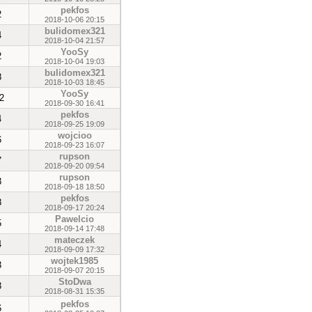
pekfos
2
2018-10-06 20:15
bulidomex321
4
2018-10-04 21:57
YooSy
2
2018-10-04 19:03
bulidomex321
8
2018-10-03 18:45
YooSy
2
2018-09-30 16:41
pekfos
4
2018-09-25 19:09
wojcioo
6
2018-09-23 16:07
rupson
7
2018-09-20 09:54
rupson
3
2018-09-18 18:50
pekfos
8
2018-09-17 20:24
Pawelcio
5
2018-09-14 17:48
mateczek
4
2018-09-09 17:32
wojtek1985
3
2018-09-07 20:15
StoDwa
3
2018-08-31 15:35
pekfos
6