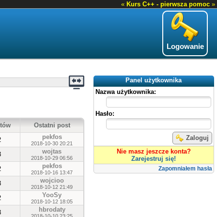
«
Kurs C++ - pierwsza pomoc
»
Logowanie
Panel użytkownika
Nazwa użytkownika:
Hasło:
tów
Ostatni post
pekfos
Zaloguj
2
2018-10-30 20:21
wojtas
Nie masz jeszcze konta?
3
2018-10-29 06:56
Zarejestruj się!
pekfos
2
Zapomniałem hasła
2018-10-16 13:47
wojcioo
3
2018-10-12 21:49
YooSy
2
2018-10-12 18:05
hbrodaty
3
2018-10-10 23:25