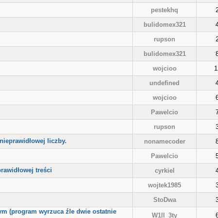
pestekhq
bulidomex321
rupson
bulidomex321
wojcioo
1
undefined
wojcioo
Pawelcio
rupson
nieprawidłowej liczby.
nonamecoder
Pawelcio
rawidłowej treści
cyrkiel
wojtek1985
StoDwa
ym (program wyrzuca źle dwie ostatnie
W1ll_3ty