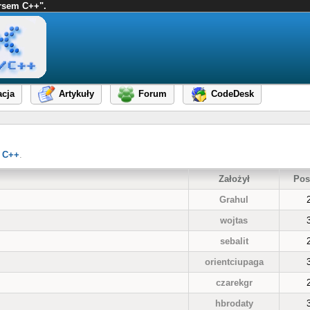
ursem C++".
cja
Artykuły
Forum
CodeDesk
 C++
.
Założył
Pos
Grahul
wojtas
sebalit
orientciupaga
czarekgr
hbrodaty