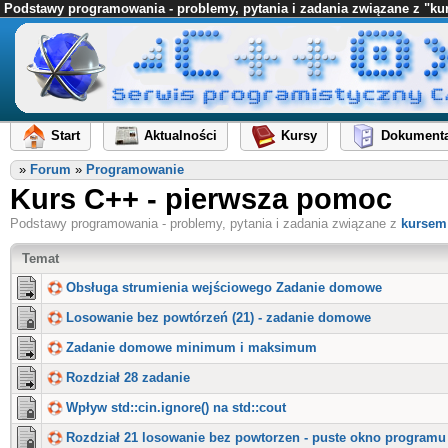
Podstawy programowania - problemy, pytania i zadania związane z "k
Start
Aktualności
Kursy
Dokumenta
»
Forum
»
Programowanie
Kurs C++ - pierwsza pomoc
Podstawy programowania - problemy, pytania i zadania związane z
kursem
Temat
Obsługa strumienia wejściowego Zadanie domowe
Losowanie bez powtórzeń (21) - zadanie domowe
Zadanie domowe minimum i maksimum
Rozdział 28 zadanie
Wpływ std::cin.ignore() na std::cout
Rozdział 21 losowanie bez powtorzen - puste okno programu