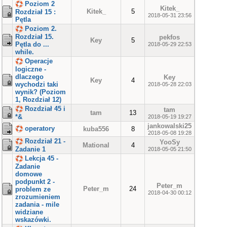
Poziom 2
Kitek_
Kitek_
5
Rozdział 15 :
2018-05-31 23:56
Pętla
Poziom 2.
Rozdział 15.
pekfos
Key
5
Pętla do ...
2018-05-29 22:53
while.
Operacje
logiczne -
dlaczego
Key
Key
4
wychodzi taki
2018-05-28 22:03
wynik? (Poziom
1, Rozdział 12)
Rozdział 45 i
tam
tam
13
*&
2018-05-19 19:27
jankowalski25
operatory
kuba556
8
2018-05-08 19:28
Rozdział 21 -
YooSy
Mational
4
Zadanie 1
2018-05-05 21:50
Lekcja 45 -
Zadanie
domowe
podpunkt 2 -
Peter_m
Peter_m
24
problem ze
2018-04-30 00:12
zrozumieniem
zadania - mile
widziane
wskazówki.