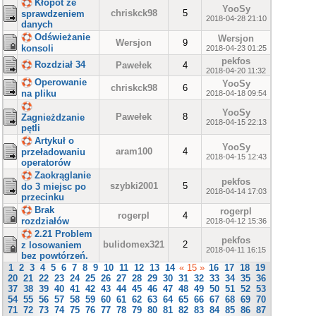
Kłopot ze
YooSy
chriskck98
5
sprawdzeniem
2018-04-28 21:10
danych
Odświeżanie
Wersjon
Wersjon
9
konsoli
2018-04-23 01:25
pekfos
Rozdział 34
Pawełek
4
2018-04-20 11:32
Operowanie
YooSy
chriskck98
6
na pliku
2018-04-18 09:54
YooSy
Pawełek
8
Zagnieżdzanie
2018-04-15 22:13
pętli
Artykuł o
YooSy
aram100
4
przeładowaniu
2018-04-15 12:43
operatorów
Zaokrąglanie
pekfos
szybki2001
5
do 3 miejsc po
2018-04-14 17:03
przecinku
Brak
rogerpl
rogerpl
4
rozdziałów
2018-04-12 15:36
2.21 Problem
pekfos
bulidomex321
2
z losowaniem
2018-04-11 16:15
bez powtórzeń.
1
2
3
4
5
6
7
8
9
10
11
12
13
14
« 15 »
16
17
18
19
20
21
22
23
24
25
26
27
28
29
30
31
32
33
34
35
36
37
38
39
40
41
42
43
44
45
46
47
48
49
50
51
52
53
54
55
56
57
58
59
60
61
62
63
64
65
66
67
68
69
70
71
72
73
74
75
76
77
78
79
80
81
82
83
84
85
86
87