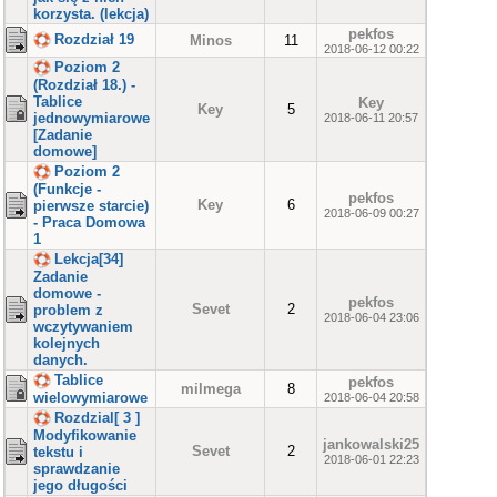
korzysta. (lekcja)
pekfos
Rozdział 19
Minos
11
2018-06-12 00:22
Poziom 2
(Rozdział 18.) -
Tablice
Key
Key
5
jednowymiarowe
2018-06-11 20:57
[Zadanie
domowe]
Poziom 2
(Funkcje -
pekfos
Key
6
pierwsze starcie)
2018-06-09 00:27
- Praca Domowa
1
Lekcja[34]
Zadanie
domowe -
pekfos
Sevet
2
problem z
2018-06-04 23:06
wczytywaniem
kolejnych
danych.
Tablice
pekfos
milmega
8
wielowymiarowe
2018-06-04 20:58
Rozdzial[ 3 ]
Modyfikowanie
jankowalski25
Sevet
2
tekstu i
2018-06-01 22:23
sprawdzanie
jego długości