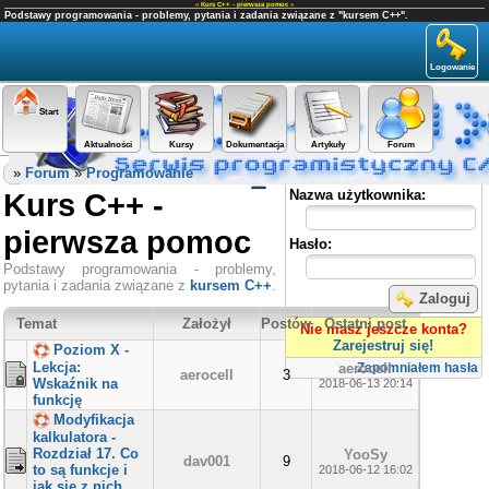
«
Kurs C++ - pierwsza pomoc
»
Podstawy programowania - problemy, pytania i zadania związane z "kursem C++".
Logowanie
Start
Aktualności
Kursy
Dokumentacja
Artykuły
Forum
Panel użytkownika
»
Forum
»
Programowanie
Kurs C++ -
Nazwa użytkownika:
pierwsza pomoc
Hasło:
Podstawy programowania - problemy,
pytania i zadania związane z
kursem C++
.
Zaloguj
Temat
Założył
Postów
Ostatni post
Nie masz jeszcze konta?
Zarejestruj się!
Poziom X -
Lekcja:
aerocell
Zapomniałem hasła
aerocell
3
Wskaźnik na
2018-06-13 20:14
funkcję
Modyfikacja
kalkulatora -
Rozdział 17. Co
YooSy
dav001
9
to są funkcje i
2018-06-12 16:02
jak się z nich