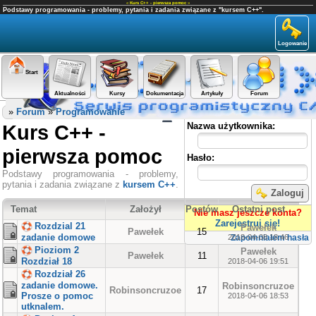
«
Kurs C++ - pierwsza pomoc
»
Podstawy programowania - problemy, pytania i zadania związane z "kursem C++".
Logowanie
Start
Aktualności
Kursy
Dokumentacja
Artykuły
Forum
Panel użytkownika
»
Forum
»
Programowanie
Kurs C++ -
Nazwa użytkownika:
pierwsza pomoc
Hasło:
Podstawy programowania - problemy,
pytania i zadania związane z
kursem C++
.
Zaloguj
Temat
Założył
Postów
Ostatni post
Nie masz jeszcze konta?
Zarejestruj się!
Rozdzial 21
Pawełek
Pawełek
15
zadanie domowe
2018-04-08 18:46
Zapomniałem hasła
Pioziom 2
Pawełek
Pawełek
11
Rozdział 18
2018-04-06 19:51
Rozdział 26
zadanie domowe.
Robinsoncruzoe
Robinsoncruzoe
17
Prosze o pomoc
2018-04-06 18:53
utknalem.