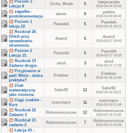
Poziom 1 -
latajacaryba
Cicha_Woda
5
Lekcja 8
2018-04-04 22:03
zagadka -
pekfos
aksen
9
postinkrementacja
2018-04-03 00:43
Poziom 1
Pawełek
Pawełek
5
lekcja 10
2018-03-31 18:12
Rozdział 26
Glitch przy
Aramil
Aramil
5
sprawdzaniu
2018-03-27 19:43
strumienia.
Poziom 2
Panniikt
Panniikt
5
Lekcja 15.
2018-03-27 19:28
Rozdział 15
struś
struś
3
Zadanie drugie.
2018-03-27 17:28
Przypisanie w
Esteban
Esteban
3
pętli While - dobra
2018-03-26 15:46
praktyka?
Znak
Sebo92
Sebo92
12
matematyczny
2018-03-24 18:27
jako zmienna.
Ciągi znaków -
marcinpro
marcinpro
11
Kurs
2018-03-19 21:49
Rozdział 22
Robinsoncruzoe
Robinsoncruzoe
12
Zadanie 3
2018-03-18 22:00
Rozdział 21
Robinsoncruzoe
Robinsoncruzoe
7
zadanie 2
2018-03-13 23:38
Lekcja 43 -