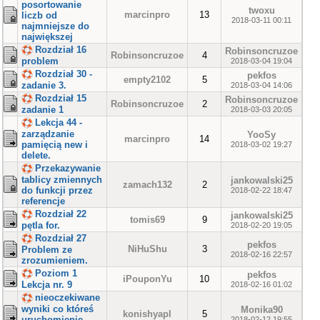
posortowanie
twoxu
marcinpro
13
liczb od
2018-03-11 00:11
najmniejsze do
największej
Rozdział 16
Robinsoncruzoe
Robinsoncruzoe
4
problem
2018-03-04 19:04
Rozdział 30 -
pekfos
empty2102
5
zadanie 3.
2018-03-04 14:06
Rozdział 15
Robinsoncruzoe
Robinsoncruzoe
2
zadanie 1
2018-03-03 20:05
Lekcja 44 -
zarządzanie
YooSy
marcinpro
14
pamięcią new i
2018-03-02 19:27
delete.
Przekazywanie
tablicy zmiennych
jankowalski25
zamach132
2
do funkcji przez
2018-02-22 18:47
referencje
Rozdział 22
jankowalski25
tomis69
9
pętla for.
2018-02-20 19:05
Rozdział 27
pekfos
NiHuShu
3
Problem ze
2018-02-16 22:57
zrozumieniem.
Poziom 1
pekfos
iPouponYu
10
Lekcja nr. 9
2018-02-16 01:02
nieoczekiwane
wyniki co któreś
Monika90
konishyapl
5
uruchomienie
2018-02-12 19:55