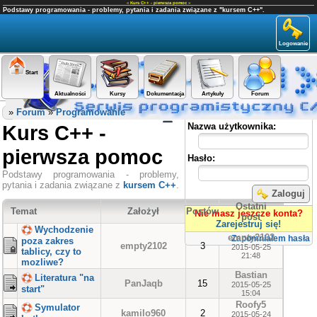
«
Kurs C++ - pierwsza pomoc
»
Podstawy programowania - problemy, pytania i zadania związane z "kursem C++".
Logowanie
Start
Aktualności
Kursy
Dokumentacja
Artykuły
Forum
Panel użytkownika
»
Forum
»
Programowanie
Kurs C++ -
Nazwa użytkownika:
pierwsza pomoc
Hasło:
Podstawy programowania - problemy,
pytania i zadania związane z
kursem C++
.
Zaloguj
Ostatni
Temat
Założył
Postów
Nie masz jeszcze konta?
post
Zarejestruj się!
Wychodzenie
empty2102
Zapomniałem hasła
poza zakres
empty2102
3
2015-05-25
tablicy, czy to
21:48
mozliwe?
Bastian
Literatura "na
PanJaqb
15
2015-05-25
start"
15:04
Roofy5
Symulator
kamilo960
2
2015-05-24