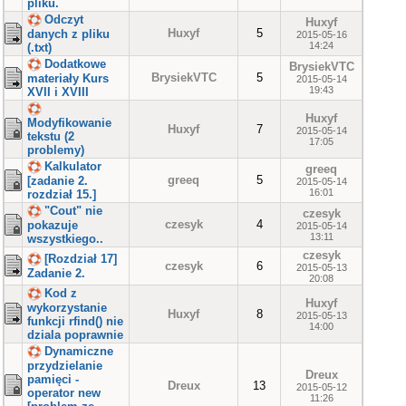
pliku.
Odczyt
Huxyf
Huxyf
5
danych z pliku
2015-05-16
14:24
(.txt)
Dodatkowe
BrysiekVTC
BrysiekVTC
5
materiały Kurs
2015-05-14
19:43
XVII i XVIII
Huxyf
Modyfikowanie
Huxyf
7
2015-05-14
tekstu (2
17:05
problemy)
Kalkulator
greeq
greeq
5
[zadanie 2.
2015-05-14
16:01
rozdział 15.]
"Cout" nie
czesyk
czesyk
4
pokazuje
2015-05-14
13:11
wszystkiego..
czesyk
[Rozdział 17]
czesyk
6
2015-05-13
Zadanie 2.
20:08
Kod z
Huxyf
wykorzystanie
Huxyf
8
2015-05-13
funkcji rfind() nie
14:00
dziala poprawnie
Dynamiczne
przydzielanie
Dreux
pamięci -
Dreux
13
2015-05-12
operator new
11:26