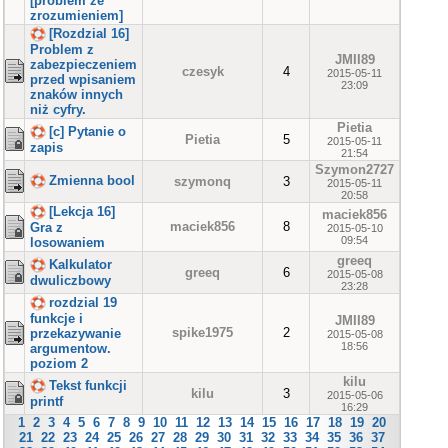
[problem ze
zrozumieniem]
[Rozdzial 16]
Problem z
JMII89
zabezpieczeniem
czesyk
4
2015-05-11
przed wpisaniem
23:09
znaków innych
niż cyfry.
Pietia
[c] Pytanie o
Pietia
5
2015-05-11
zapis
21:54
Szymon2727
Zmienna bool
szymonq
3
2015-05-11
20:58
[Lekcja 16]
maciek856
maciek856
8
Gra z
2015-05-10
09:54
losowaniem
greeq
Kalkulator
greeq
6
2015-05-08
dwuliczbowy
23:28
rozdzial 19
funkcje i
JMII89
spike1975
2
przekazywanie
2015-05-08
18:56
argumentow.
poziom 2
kilu
Tekst funkcji
kilu
3
2015-05-06
printf
16:29
1
2
3
4
5
6
7
8
9
10
11
12
13
14
15
16
17
18
19
20
21
22
23
24
25
26
27
28
29
30
31
32
33
34
35
36
37