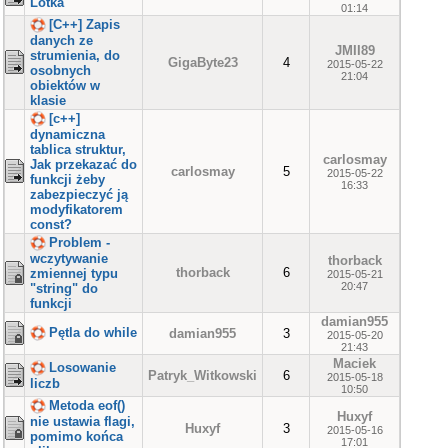
Lotka
01:14
[C++] Zapis
danych ze
JMII89
strumienia, do
GigaByte23
4
2015-05-22
osobnych
21:04
obiektów w
klasie
[c++]
dynamiczna
tablica struktur,
carlosmay
Jak przekazać do
carlosmay
5
2015-05-22
funkcji żeby
16:33
zabezpieczyć ją
modyfikatorem
const?
Problem -
wczytywanie
thorback
thorback
6
zmiennej typu
2015-05-21
20:47
"string" do
funkcji
damian955
Pętla do while
damian955
3
2015-05-20
21:43
Maciek
Losowanie
Patryk_Witkowski
6
2015-05-18
liczb
10:50
Metoda eof()
Huxyf
nie ustawia flagi,
Huxyf
3
2015-05-16
pomimo końca
17:01