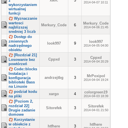
xaoc
3
z
2014-04-07 10:11
wykorzystaniem
wirtualnej
funkcji
Wyznaczanie
wartosci
Merkury_Code
Merkury_Code
6
najblizszej
2014-04-06 21:45
sredniej 3 liczb
Dostęp do
zmiennych
look997
look997
9
nadrzędnego
2014-04-05 04:00
obiektu
[Rozdział 21]
Cppxd
Cppxd
3
Losowanie bez
2014-04-04 20:29
powtórzeń
Code::blocks
Instalacja i
MrPoxipol
andrzejtbg
3
konfiguracja
2014-04-04 19:24
biblioteki Bass
na Linuxie
podział kodu
colorgreen19
xargo
4
na pliki
2014-04-03 18:39
[Poziom 2,
rozdział 22]
Sitorefek
Sitorefek
3
Drugie zadanie
2014-04-01 21:50
domowe
Korzystanie
w obiekcie z
htfhere
htfhere
3