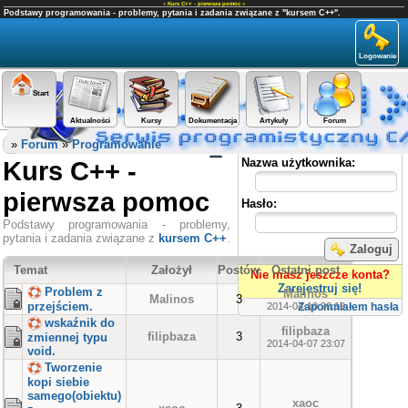
«
Kurs C++ - pierwsza pomoc
»
Podstawy programowania - problemy, pytania i zadania związane z "kursem C++".
Logowanie
Start
Aktualności
Kursy
Dokumentacja
Artykuły
Forum
Panel użytkownika
»
Forum
»
Programowanie
Kurs C++ -
Nazwa użytkownika:
pierwsza pomoc
Hasło:
Podstawy programowania - problemy,
pytania i zadania związane z
kursem C++
.
Zaloguj
Temat
Założył
Postów
Ostatni post
Nie masz jeszcze konta?
Zarejestruj się!
Problem z
Malinos
Malinos
3
przejściem.
2014-04-10 20:19
Zapomniałem hasła
wskaźnik do
filipbaza
filipbaza
3
zmiennej typu
2014-04-07 23:07
void.
Tworzenie
kopi siebie
samego(obiektu)
xaoc