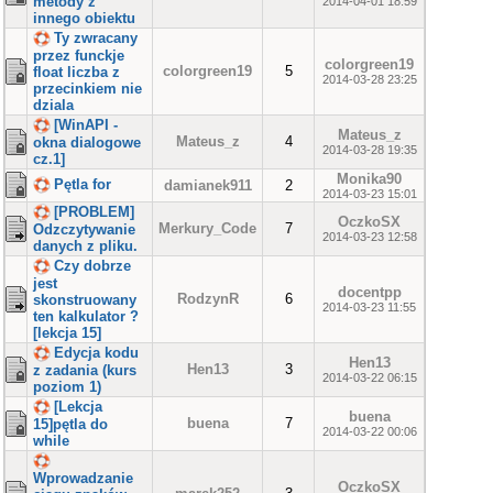
metody z
2014-04-01 18:59
innego obiektu
Ty zwracany
przez funckje
colorgreen19
colorgreen19
5
float liczba z
2014-03-28 23:25
przecinkiem nie
dziala
[WinAPI -
Mateus_z
Mateus_z
4
okna dialogowe
2014-03-28 19:35
cz.1]
Monika90
Pętla for
damianek911
2
2014-03-23 15:01
[PROBLEM]
OczkoSX
Merkury_Code
7
Odzczytywanie
2014-03-23 12:58
danych z pliku.
Czy dobrze
jest
docentpp
RodzynR
6
skonstruowany
2014-03-23 11:55
ten kalkulator ?
[lekcja 15]
Edycja kodu
Hen13
Hen13
3
z zadania (kurs
2014-03-22 06:15
poziom 1)
[Lekcja
buena
buena
7
15]pętla do
2014-03-22 00:06
while
Wprowadzanie
OczkoSX