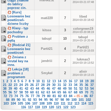
marek252
3
ciągu znaków
2014-03-21 07:48
do tablicy
poprzez cin.
[Kurs]
Losowanie bez
libed
mati220
7
powtórzeń-
2014-03-20 18:42
dziwne liczby
Klasy - typ
colorgreen19
kitsss
3
pochodny
2014-03-20 08:19
Problem z
tabupl
tabupl
10
pętlą
2014-03-19 20:45
[Rodział 21]
Partit21
Partit21
4
Losowanie bez
2014-03-19 15:03
powtórzeń
Zmiana z
lukmas3
jendriii
2
virutal key na
2014-03-19 13:52
inne.
Lekcja [18]
alixir
Smykel
2
problem z
2014-03-19 13:15
programem
1
2
3
4
5
6
7
8
9
10
11
12
13
14
15
16
17
18
19
20
21
22
23
24
25
26
27
28
29
30
31
32
33
34
35
36
37
38
39
40
41
42
43
44
45
46
47
48
49
50
51
52
53
54
55
56
57
58
59
60
61
62
63
64
65
66
67
68
69
70
71
72
73
74
75
76
77
78
79
80
81
82
83
84
« 85 »
86
87
88
89
90
91
92
93
94
95
96
97
98
99
100
101
102
103
104
105
106
107
108
109
110
111
112
113
114
115
116
117
118
119
120
121
122
123