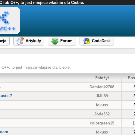
ub C++, to jest miejsce właśnie dla Ciebie.
cja
Artykuły
Forum
CodeDesk
b
C++
, to jest miejsce właśnie dla Ciebie.
Założył
Pos
.
Damiank2708
nusie ?
JMII89
fokusx
Joda332
colorgreen19
1
tera
fokusx