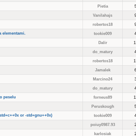
Pietia
Vanilahajs
robertos18
a elementami.
tookie009
Dalir
1
do_matury
robertos18
1
Jamalek
Marcino24
do_matury
do peselu
forneus89
1
Peruskough
 -std=c++0x or -std=gnu++0x)
tookie009
poiuy0987.93
karlosiak