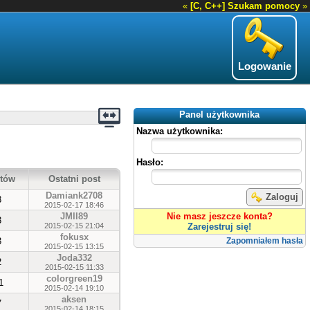
«
[C, C++] Szukam pomocy
»
Logowanie
Panel użytkownika
Nazwa użytkownika:
Hasło:
tów
Ostatni post
Damiank2708
Zaloguj
3
2015-02-17 18:46
JMII89
Nie masz jeszcze konta?
3
2015-02-15 21:04
Zarejestruj się!
fokusx
3
Zapomniałem hasła
2015-02-15 13:15
Joda332
2
2015-02-15 11:33
colorgreen19
1
2015-02-14 19:10
aksen
7
2015-02-14 18:15