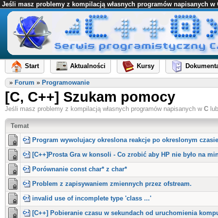
Jeśli masz problemy z kompilacją własnych programów napisanych w C l
Start
Aktualności
Kursy
Dokumenta
»
Forum
»
Programowanie
[C, C++] Szukam pomocy
Jeśli masz problemy z kompilacją własnych programów napisanych w
C
lu
Temat
Program wywolujacy okreslona reakcje po okreslonym czasie
[C++]Prosta Gra w konsoli - Co zrobić aby HP nie było na mi
Porównanie const char* z char*
Problem z zapisywaniem zmiennych przez ofstream.
invalid use of incomplete type 'class ...'
[C++] Pobieranie czasu w sekundach od uruchomienia kompu