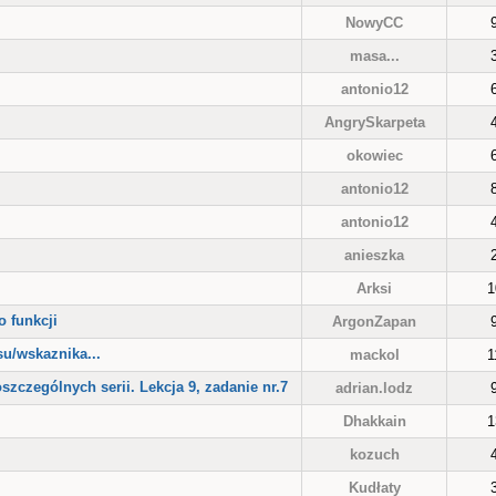
NowyCC
masa...
antonio12
AngrySkarpeta
okowiec
antonio12
antonio12
anieszka
Arksi
1
o funkcji
ArgonZapan
su/wskaznika...
mackol
1
zczególnych serii. Lekcja 9, zadanie nr.7
adrian.lodz
Dhakkain
1
kozuch
Kudłaty