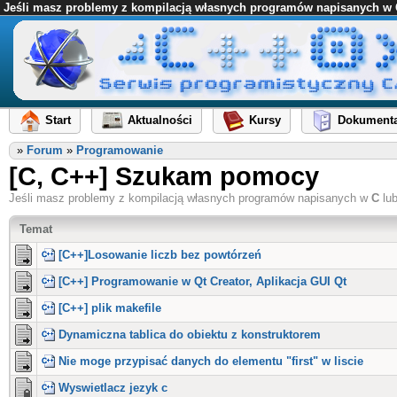
Jeśli masz problemy z kompilacją własnych programów napisanych w C l
Start
Aktualności
Kursy
Dokumenta
»
Forum
»
Programowanie
[C, C++] Szukam pomocy
Jeśli masz problemy z kompilacją własnych programów napisanych w
C
lu
Temat
[C++]Losowanie liczb bez powtórzeń
[C++] Programowanie w Qt Creator, Aplikacja GUI Qt
[C++] plik makefile
Dynamiczna tablica do obiektu z konstruktorem
Nie moge przypisać danych do elementu "first" w liscie
Wyswietlacz jezyk c