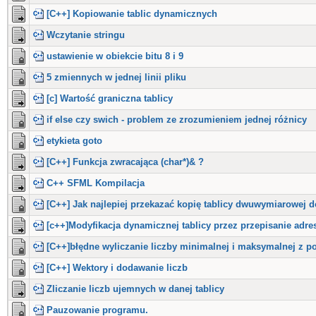
[C++] Kopiowanie tablic dynamicznych
Wczytanie stringu
ustawienie w obiekcie bitu 8 i 9
5 zmiennych w jednej linii pliku
[c] Wartość graniczna tablicy
if else czy swich - problem ze zrozumieniem jednej różnicy
etykieta goto
[C++] Funkcja zwracająca (char*)& ?
C++ SFML Kompilacja
[C++] Jak najlepiej przekazać kopię tablicy dwuwymiarowej d
[c++]Modyfikacja dynamicznej tablicy przez przepisanie adre
[C++]błędne wyliczanie liczby minimalnej i maksymalnej z pos
[C++] Wektory i dodawanie liczb
Zliczanie liczb ujemnych w danej tablicy
Pauzowanie programu.