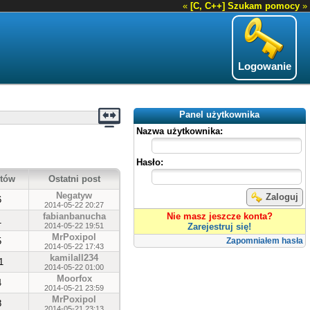
«
[C, C++] Szukam pomocy
»
Logowanie
Panel użytkownika
Nazwa użytkownika:
Hasło:
tów
Ostatni post
Negatyw
Zaloguj
6
2014-05-22 20:27
fabianbanucha
Nie masz jeszcze konta?
1
2014-05-22 19:51
Zarejestruj się!
MrPoxipol
5
Zapomniałem hasła
2014-05-22 17:43
kamilall234
1
2014-05-22 01:00
Moorfox
4
2014-05-21 23:59
MrPoxipol
8
2014-05-21 23:13