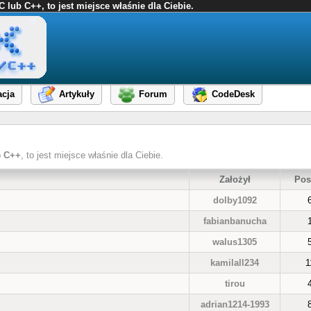
ub C++, to jest miejsce właśnie dla Ciebie.
cja
Artykuły
Forum
CodeDesk
b
C++
, to jest miejsce właśnie dla Ciebie.
Założył
Pos
dolby1092
fabianbanucha
walus1305
kamilall234
1
tirou
adrian1214-1993