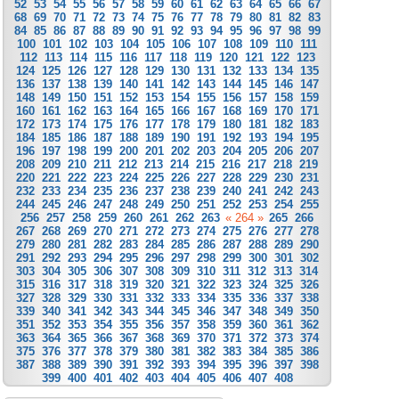
52
53
54
55
56
57
58
59
60
61
62
63
64
65
66
67
68
69
70
71
72
73
74
75
76
77
78
79
80
81
82
83
84
85
86
87
88
89
90
91
92
93
94
95
96
97
98
99
100
101
102
103
104
105
106
107
108
109
110
111
112
113
114
115
116
117
118
119
120
121
122
123
124
125
126
127
128
129
130
131
132
133
134
135
136
137
138
139
140
141
142
143
144
145
146
147
148
149
150
151
152
153
154
155
156
157
158
159
160
161
162
163
164
165
166
167
168
169
170
171
172
173
174
175
176
177
178
179
180
181
182
183
184
185
186
187
188
189
190
191
192
193
194
195
196
197
198
199
200
201
202
203
204
205
206
207
208
209
210
211
212
213
214
215
216
217
218
219
220
221
222
223
224
225
226
227
228
229
230
231
232
233
234
235
236
237
238
239
240
241
242
243
244
245
246
247
248
249
250
251
252
253
254
255
256
257
258
259
260
261
262
263
« 264 »
265
266
267
268
269
270
271
272
273
274
275
276
277
278
279
280
281
282
283
284
285
286
287
288
289
290
291
292
293
294
295
296
297
298
299
300
301
302
303
304
305
306
307
308
309
310
311
312
313
314
315
316
317
318
319
320
321
322
323
324
325
326
327
328
329
330
331
332
333
334
335
336
337
338
339
340
341
342
343
344
345
346
347
348
349
350
351
352
353
354
355
356
357
358
359
360
361
362
363
364
365
366
367
368
369
370
371
372
373
374
375
376
377
378
379
380
381
382
383
384
385
386
387
388
389
390
391
392
393
394
395
396
397
398
399
400
401
402
403
404
405
406
407
408