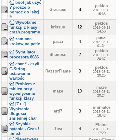
bool jak użyć
pekfos
? prosze o
Grzesieq
8
2013-03-13
pomoc do lekcji
15:38
9
Wywołanie
pekfos
krissuu
12
funkcji z klasy i
2013-03-13
14:50
crash programu
paczi
zamiana
paczi
4
2013-03-12
kroków na petle.
01:34
pekfos
Symulator
ithanoss
2
2013-03-11
procesora 8086
20:37
char * - czyli
pekfos
C-String
RazzorFlame
3
2013-03-11
ustawianie
20:25
wartości
Problem z
maze
tablica przy
maze
10
2013-03-11
wywolywaniu
20:24
funkcji klasy.
[C++]
unimator
Wypisanie
arti7
3
2013-03-11
długosci
18:42
zmiennej char
Szybkie
Elaine
Tivx
4
pytanie - Czas /
2013-03-11
17:20
time.h
Nienazwana