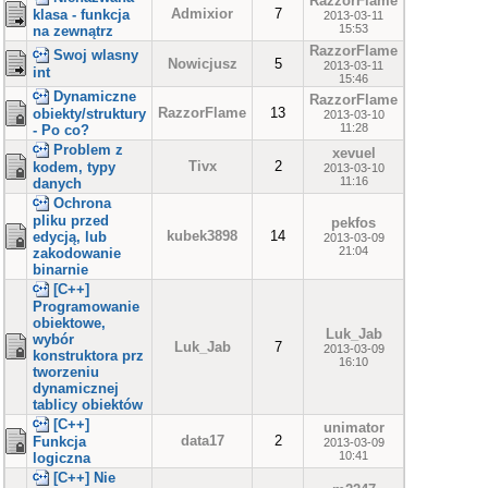
RazzorFlame
Admixior
7
klasa - funkcja
2013-03-11
15:53
na zewnątrz
RazzorFlame
Swoj wlasny
Nowicjusz
5
2013-03-11
int
15:46
Dynamiczne
RazzorFlame
RazzorFlame
13
obiekty/struktury
2013-03-10
11:28
- Po co?
Problem z
xevuel
Tivx
2
kodem, typy
2013-03-10
11:16
danych
Ochrona
pliku przed
pekfos
kubek3898
14
edycją, lub
2013-03-09
21:04
zakodowanie
binarnie
[C++]
Programowanie
obiektowe,
Luk_Jab
wybór
Luk_Jab
7
2013-03-09
konstruktora prz
16:10
tworzeniu
dynamicznej
tablicy obiektów
[C++]
unimator
data17
2
Funkcja
2013-03-09
10:41
logiczna
[C++] Nie