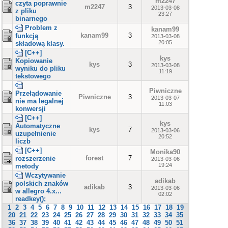
m2247
czyta poprawnie
m2247
3
2013-03-08
z pliku
23:27
binarnego
Problem z
kanam99
kanam99
3
funkcją
2013-03-08
20:05
składową klasy.
[C++]
kys
Kopiowanie
kys
3
2013-03-08
wyniku do pliku
11:19
tekstowego
Piwniczne
Przełądowanie
Piwniczne
3
2013-03-07
nie ma legalnej
11:03
konwersji
[C++]
kys
Automatyczne
kys
7
2013-03-06
uzupełnienie
20:52
liczb
[C++]
Monika90
forest
7
rozszerzenie
2013-03-06
19:24
metody
Wczytywanie
adikab
polskich znaków
adikab
3
2013-03-06
w allegro 4.x...
02:02
readkey();
1
2
3
4
5
6
7
8
9
10
11
12
13
14
15
16
17
18
19
20
21
22
23
24
25
26
27
28
29
30
31
32
33
34
35
36
37
38
39
40
41
42
43
44
45
46
47
48
49
50
51